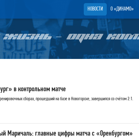
НОВОСТИ
О «ДИНАМО»
 ЖИЗНЬ – ОДНА КОМ
рг» в контрольном матче
енировочных сборах, прошедший на базе в Новогорске, завершился со счётом 2:1.
ый Маричаль: главные цифры матча с «Оренбургом»