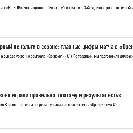
ал «Матч ТВ», что защитник «бело‑голубых» Бактиер Зайнутдинов провел отличный м
рвый пенальти в сезоне: главные цифры матча с «Оре
а выезде уверенно обыграло «Оренбург» (3:1). По традиции, мы подготовили для вас 
зоне играли правильно, поэтому и результат есть»
й Карпин ответил на вопросы журналистов после матча с «Оренбургом» (3:1).