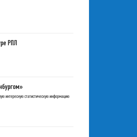
уре РПЛ
енбургом»
мую интересную статистическую информацию