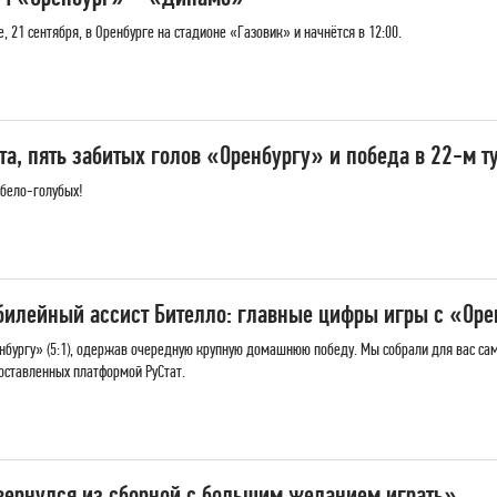
, 21 сентября, в Оренбурге на стадионе «Газовик» и начнётся в 12:00.
а, пять забитых голов «Оренбургу» и победа в 22-м т
 бело-голубых!
билейный ассист Бителло: главные цифры игры с «Ор
нбургу» (5:1), одержав очередную крупную домашнюю победу. Мы собрали для вас са
оставленных платформой РуСтат.
вернулся из сборной с большим желанием играть»