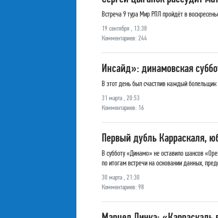
Встреча 9 тура Мир РПЛ пройдёт в воскресенье
19 сентября , 13:38
Комментариев: 244
Инсайд»: динамовская суббот
В этот день был счастлив каждый болельщик
31 марта , 20:53
Комментариев: 16
Первый дубль Карраскаля, ю
В субботу «Динамо» не оставило шансов «Оре
по итогам встречи на основании данных, пред
30 марта , 21:30
Комментариев: 98
Марцел Личка: «Карраскаль 