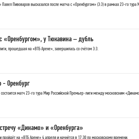
Павел Пивоваров высказался после матча с «Оренбургом» (3:3) в рамках 23-го тура 
 «Оренбургом», у Тюкавина – дубль
иги, прошедшая на «ВТБ Арене», завершилась со счётом 3:3.
 - Оренбург
не» состоится матч 23-го тура Мир Российской Премьер-лиги между московским «Динам
встречу «Динамо» и «Оренбурга»
 пройдёт на «ВТБ Арене» 4 апреля и начнётся в 17:30 по московскому времени.