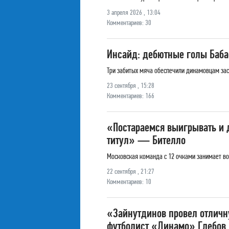
3 апреля 2026 , 13:04
Комментариев: 30
Инсайд: дебютные голы Бабае
Три забитых мяча обеспечили динамовцам зас
23 сентября , 15:28
Комментариев: 166
«Постараемся выигрывать и д
титул» — Бителло
Московская команда с 12 очками занимает во
22 сентября , 21:27
Комментариев: 10
«Зайнутдинов провел отличн
футболист «Динамо» Глебов