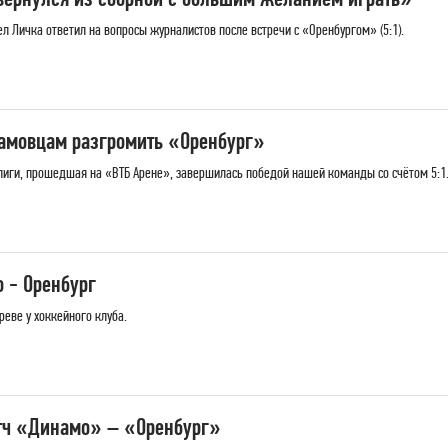
 Личка ответил на вопросы журналистов после встречи с «Оренбургом» (5:1).
амовцам разгромить «Оренбург»
лиги, прошедшая на «ВТБ Арене», завершилась победой нашей команды со счётом 5:1
 - Оренбург
еве у хоккейного клуба.
тч «Динамо» – «Оренбург»