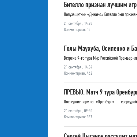
Бителло признан лучшим игр
Полузащитник «Динамо» Бителло был признан
21 сентября , 14:28
Комментариев: 18
Голы Маухуба, Осипенко и Б
Встреча 9-го тура Мир Российской Премьер-л
21 сентября , 14:04
Комментариев: 462
ПРЕВЬЮ. Матч 9 тура Оренбур
Последние пару лет «Оренбург» — сверхудоб
21 сентября , 09:50
Комментариев: 337
Сергей Цыганок рассудит ма