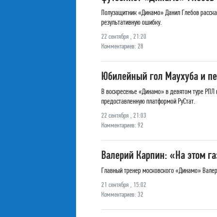
Полузащитник «Динамо» Данил Глебов рассказ
результативную ошибку.
22 сентября , 21:20
Комментариев: 28
Юбилейный гол Маухуба и пе
В воскресенье «Динамо» в девятом туре РПЛ н
предоставленную платформой РуСтат.
22 сентября , 21:03
Комментариев: 92
Валерий Карпин: «На этом га
Главный тренер московского «Динамо» Валери
21 сентября , 15:02
Комментариев: 32