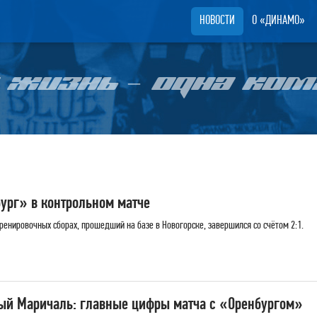
НОВОСТИ
О «ДИНАМО»
 ЖИЗНЬ – ОДНА КОМ
рг» в контрольном матче
енировочных сборах, прошедший на базе в Новогорске, завершился со счётом 2:1.
ый Маричаль: главные цифры матча с «Оренбургом»