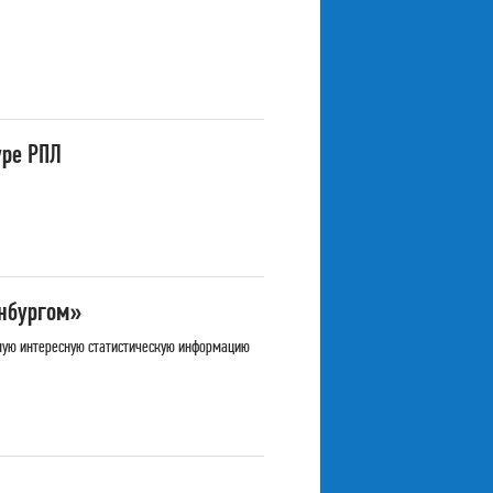
уре РПЛ
енбургом»
мую интересную статистическую информацию