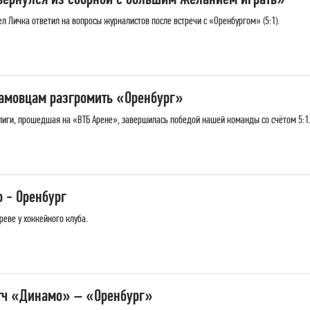
 Личка ответил на вопросы журналистов после встречи с «Оренбургом» (5:1).
амовцам разгромить «Оренбург»
лиги, прошедшая на «ВТБ Арене», завершилась победой нашей команды со счётом 5:1
 - Оренбург
еве у хоккейного клуба.
тч «Динамо» – «Оренбург»