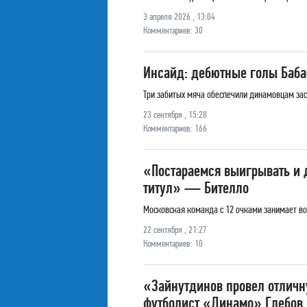
3 апреля 2026 , 13:04
Комментариев: 30
Инсайд: дебютные голы Бабае
Три забитых мяча обеспечили динамовцам зас
23 сентября , 15:28
Комментариев: 166
«Постараемся выигрывать и д
титул» — Бителло
Московская команда с 12 очками занимает во
22 сентября , 21:27
Комментариев: 10
«Зайнутдинов провел отличн
футболист «Динамо» Глебов