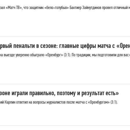
ал «Матч ТВ», что защитник «бело‑голубых» Бактиер Зайнутдинов провел отличный м
рвый пенальти в сезоне: главные цифры матча с «Оре
а выезде уверенно обыграло «Оренбург» (3:1). По традиции, мы подготовили для вас 
зоне играли правильно, поэтому и результат есть»
й Карпин ответил на вопросы журналистов после матча с «Оренбургом» (3:1).