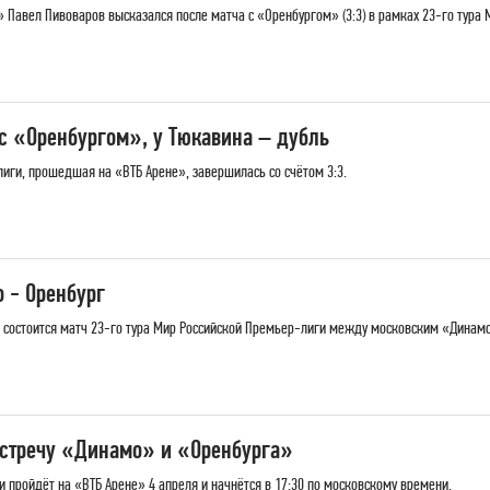
Павел Пивоваров высказался после матча с «Оренбургом» (3:3) в рамках 23-го тура 
 «Оренбургом», у Тюкавина – дубль
иги, прошедшая на «ВТБ Арене», завершилась со счётом 3:3.
 - Оренбург
не» состоится матч 23-го тура Мир Российской Премьер-лиги между московским «Динам
встречу «Динамо» и «Оренбурга»
 пройдёт на «ВТБ Арене» 4 апреля и начнётся в 17:30 по московскому времени.