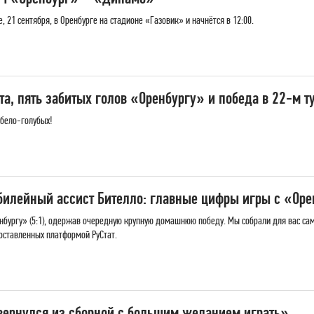
, 21 сентября, в Оренбурге на стадионе «Газовик» и начнётся в 12:00.
а, пять забитых голов «Оренбургу» и победа в 22-м т
 бело-голубых!
билейный ассист Бителло: главные цифры игры с «Ор
нбургу» (5:1), одержав очередную крупную домашнюю победу. Мы собрали для вас са
оставленных платформой РуСтат.
вернулся из сборной с большим желанием играть»