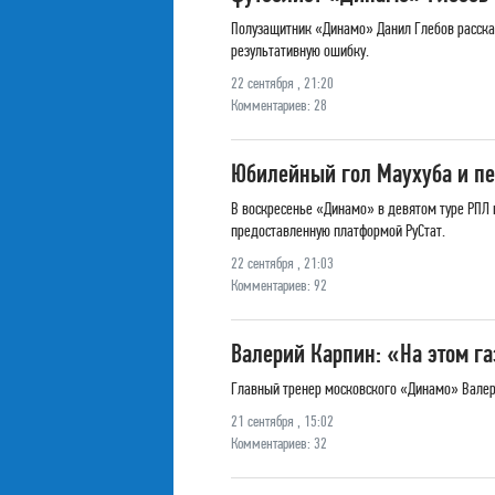
Полузащитник «Динамо» Данил Глебов рассказ
результативную ошибку.
22 сентября , 21:20
Комментариев: 28
Юбилейный гол Маухуба и пе
В воскресенье «Динамо» в девятом туре РПЛ н
предоставленную платформой РуСтат.
22 сентября , 21:03
Комментариев: 92
Валерий Карпин: «На этом га
Главный тренер московского «Динамо» Валери
21 сентября , 15:02
Комментариев: 32