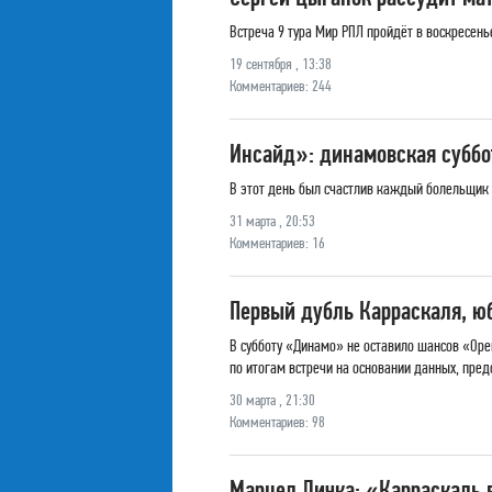
Встреча 9 тура Мир РПЛ пройдёт в воскресенье
19 сентября , 13:38
Комментариев: 244
Инсайд»: динамовская суббот
В этот день был счастлив каждый болельщик
31 марта , 20:53
Комментариев: 16
Первый дубль Карраскаля, ю
В субботу «Динамо» не оставило шансов «Оре
по итогам встречи на основании данных, пред
30 марта , 21:30
Комментариев: 98
Марцел Личка: «Карраскаль 