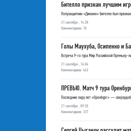
Бителло признан лучшим игр
Полузащитник «Динамо» Бителло был признан
21 сентября , 14:28
Комментариев: 18
Голы Маухуба, Осипенко и Б
Встреча 9-го тура Мир Российской Премьер-л
21 сентября , 14:04
Комментариев: 462
ПРЕВЬЮ. Матч 9 тура Оренбур
Последние пару лет «Оренбург» — сверхудоб
21 сентября , 09:50
Комментариев: 337
Сергей Цыганок рассудит ма