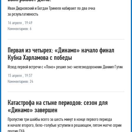
Иван Дидковский и Богдан Тринеев набирают по два очка
за результативность
16 апреля , 19:49
Комментариев: 6
Первая из четырех: «Динамо» начало финал
Кубка Харламова с победы
Исход первой встречи с «Локо» решил экс-железнодорожник Даниил Гутик
15 апреля , 19:57
Комментариев: 24
Катастрофа на стыке периодов: сезон для
«Динамо» завершен
Пропустив три шайбы всего за шесть минут в конце первого периода
и начале второго, бело-голубые уступили в решающем, пятом матче серии
против СКА