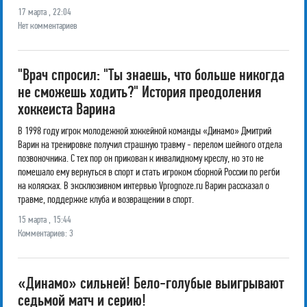
17 марта , 22:04
Нет комментариев
"Врач спросил: "Ты знаешь, что больше никогда
не сможешь ходить?" История преодоления
хоккеиста Варина
В 1998 году игрок молодежной хоккейной команды «Динамо» Дмитрий
Варин на тренировке получил страшную травму - перелом шейного отдела
позвоночника. С тех пор он прикован к инвалидному креслу, но это не
помешало ему вернуться в спорт и стать игроком сборной России по регби
на колясках. В эксклюзивном интервью Vprognoze.ru Варин рассказал о
травме, поддержке клуба и возвращении в спорт.
15 марта , 15:44
Комментариев: 3
«Динамо» сильней! Бело-голубые выигрывают
седьмой матч и серию!