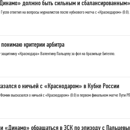
 «Динамо» должно быть сильным и сбалансированным
усев ответил на вопросы журналистов после кубкового матча с «Краснодаром» (0:0).
 понимаю критерии арбитра
у защитнику «Краснодара» Валентину Пальцеву за фол на бразильце Бителло.
зался о ничьей с «Краснодаром» в Кубке России
омин высказался о ничьей с «Краснодаром» (0:0) в первом финальном матче Пути РП
 ли «Динамо» обращаться в ЭСК по эпизоду с Пальцевы