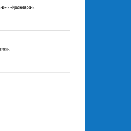
намо» и «Краснодаром».
ремени.
»