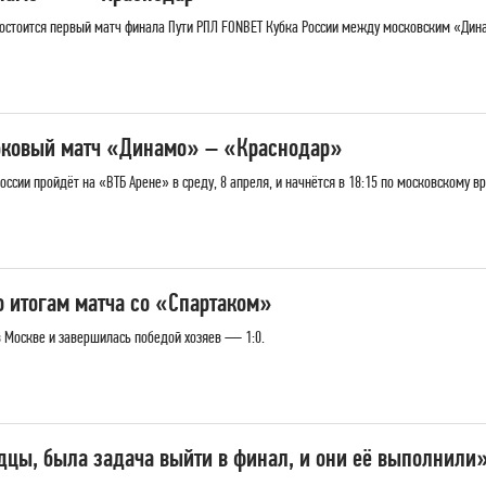
» состоится первый матч финала Пути РПЛ FONBET Кубка России между московским «Ди
убковый матч «Динамо» – «Краснодар»
ссии пройдёт на «ВТБ Арене» в среду, 8 апреля, и начнётся в 18:15 по московскому в
о итогам матча со «Спартаком»
в Москве и завершилась победой хозяев — 1:0.
дцы, была задача выйти в финал, и они её выполнили