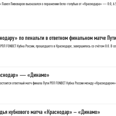
Павел Пивоваров высказался о поражении бело-голубых от «Краснодара» — 0:0, 6:5 
одару» по пенальти в ответном финальном матче Пут
РПЛ FONBET Кубка России, прошедшего в Краснодаре, завершилось со счётом 0:0. В се
раснодар» — «Динамо»
» состоится ответный матч финала Пути РПЛ FONBET Кубка России между «Краснодаром
удья кубкового матча «Краснодар» – «Динамо»