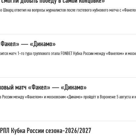
 смогли добыть победу в самой концовке»
 Шварц ответил на вопросы журналистов после гостевого кубкового матча с «Факелом
и «Факел» — «Динамо»
стоится матч 1-го тура группового этапа FONBET Кубка России между «Факелом» и мос
бковый матч «Факел» — «Динамо»
ка России между «Факелом» и московским «Динамо» пройдёт в Воронеже 5 августа и н
 РПЛ Кубка России сезона-2026/2027