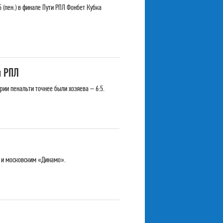
(пен.) в финале Пути РПЛ Фонбет Кубка
и РПЛ
рии пенальти точнее были хозяева – 6:5.
» и московским «Динамо».