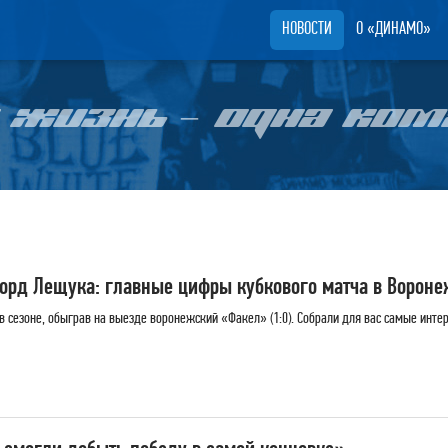
НОВОСТИ
О «ДИНАМО»
 ЖИЗНЬ – ОДНА КОМ
корд Лещука: главные цифры кубкового матча в Вороне
 сезоне, обыграв на выезде воронежский «Факел» (1:0). Собрали для вас самые инте