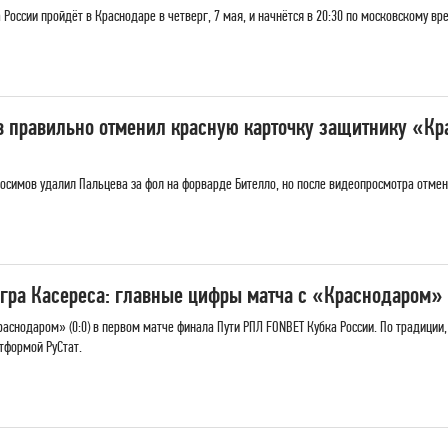
России пройдёт в Краснодаре в четверг, 7 мая, и начнётся в 20:30 по московскому вр
в правильно отменил красную карточку защитнику «Кр
осимов удалил Пальцева за фол на форварде Бителло, но после видеопросмотра отмен
игра Касереса: главные цифры матча с «Краснодаром»
аснодаром» (0:0) в первом матче финала Пути РПЛ FONBET Кубка России. По традиции
тформой РуСтат.