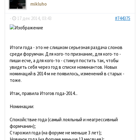
mikluho
-
17 дек 2014, 03:43
#744375
Итоги года - это не слишком серьезная раздача слонов
среди форумчан. Для кого-то признание, для кого-то -
пиши есче, а для кого-то - стимул постить так, чтобы
увидеть себя через год в списке номинантов. Новых
номинаций в 2014-м не появилось, изменений в старых -
тоже.
Итак, правила Итогов года-2014...
Номинации:
Спокойствие года (самый лояльный и неагрессивный
формчанин);
Старожил года (на форуме не меньше 3 лет);
Новичок года (на форуме меньше 13 месяцев);