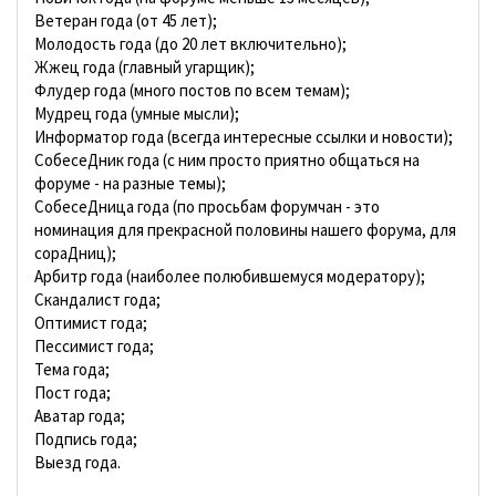
Ветеран года (от 45 лет);
Молодость года (до 20 лет включительно);
Жжец года (главный угарщик);
Флудер года (много постов по всем темам);
Мудрец года (умные мысли);
Информатор года (всегда интересные ссылки и новости);
СобесеДник года (с ним просто приятно общаться на
форуме - на разные темы);
СобесеДница года (по просьбам форумчан - это
номинация для прекрасной половины нашего форума, для
сораДниц);
Арбитр года (наиболее полюбившемуся модератору);
Скандалист года;
Оптимист года;
Пессимист года;
Тема года;
Пост года;
Аватар года;
Подпись года;
Выезд года.