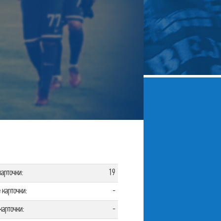
арточки:
19
 карточки:
-
карточки:
-