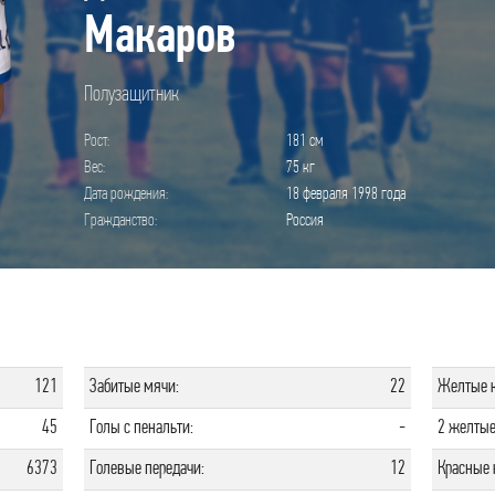
Макаров
Полузащитник
Рост:
181 см
Вес:
75 кг
Дата рождения:
18 февраля 1998 года
Гражданство:
Россия
121
Забитые мячи:
22
Желтые к
45
Голы с пенальти:
-
2 желтые
6373
Голевые передачи:
12
Красные 