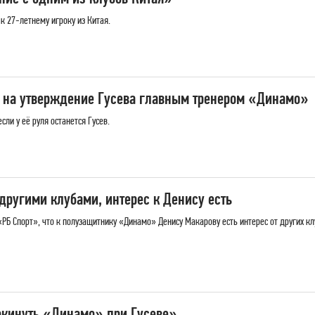
к 27-летнему игроку из Китая.
л на утверждение Гусева главным тренером «Динамо»
сли у её руля останется Гусев.
другими клубами, интерес к Денису есть
РБ Спорт», что к полузащитнику «Динамо» Денису Макарову есть интерес от других клу
покинуть «Динамо» при Гусеве»