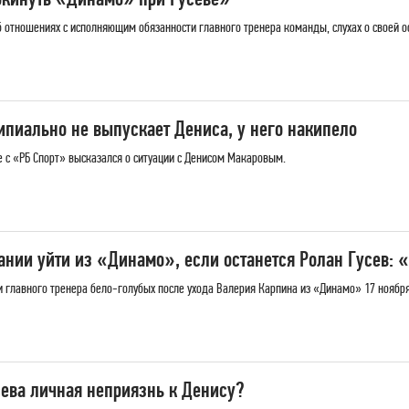
отношениях с исполняющим обязанности главного тренера команды, слухах о своей ос
ипиально не выпускает Дениса, у него накипело
е с «РБ Спорт» высказался о ситуации с Денисом Макаровым.
нии уйти из «Динамо», если останется Ролан Гусев: 
 главного тренера бело-голубых после ухода Валерия Карпина из «Динамо» 17 ноября
сева личная неприязнь к Денису?