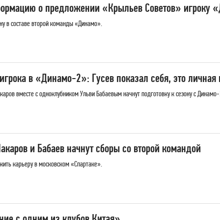
нформацию о предложении «Крыльев Советов» игроку 
ону в составе второй команды «Динамо».
грока в «Динамо-2»: Гусев показал себя, это личная
акаров вместе с одноклубником Ульви Бабаевым начнут подготовку к сезону с Динамо-
акаров и Бабаев начнут сборы со второй командой
жить карьеру в московском «Спартаке».
ние с одним из клубов Китая»