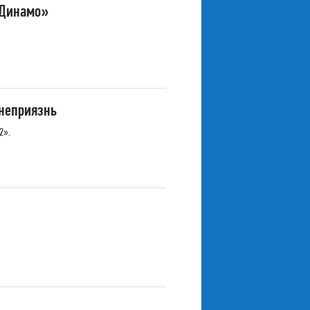
«Динамо»
 неприязнь
2».