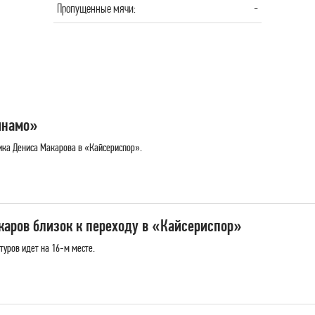
Пропущенные мячи:
-
инамо»
ка Дениса Макарова в «Кайсериспор».
аров близок к переходу в «Кайсериспор»
туров идет на 16-м месте.