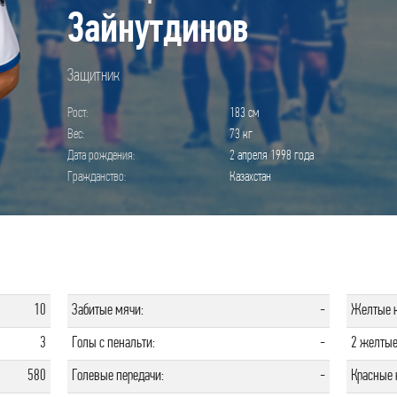
Зайнутдинов
Защитник
Рост:
183 см
Вес:
73 кг
Дата рождения:
2 апреля 1998 года
Гражданство:
Казахстан
10
Забитые мячи:
-
Желтые к
3
Голы с пенальти:
-
2 желтые
580
Голевые передачи:
-
Красные 