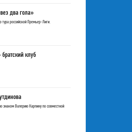
вез два гола»
о тура российской Премьер-Лиги.
 братский клуб
утдинова
но знаком Валерию Карпину по совместной