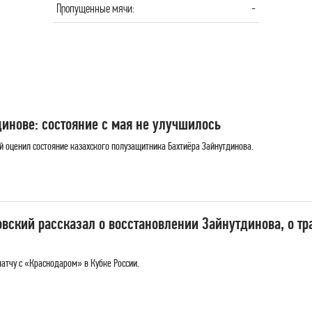
Пропущенные мячи:
-
нове: состояние с мая не улучшилось
 оценил состояние казахского полузащитника Бахтиёра Зайнутдинова.
ский рассказал о восстановлении Зайнутдинова, о тра
матчу с «Краснодаром» в Кубке России.