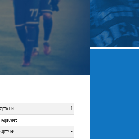
арточки:
1
 карточки:
-
карточки:
-