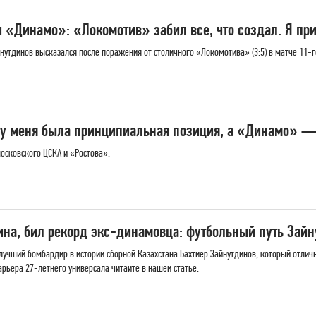
«Динамо»: «Локомотив» забил все, что создал. Я при
утдинов высказался после поражения от столичного «Локомотива» (3:5) в матче 11-г
 у меня была принципиальная позиция, а «Динамо» —
московского ЦСКА и «Ростова».
на, бил рекорд экс-динамовца: футбольный путь Зайн
чший бомбардир в истории сборной Казахстана Бахтиёр Зайнутдинов, который отлич
арьера 27-летнего универсала читайте в нашей статье.