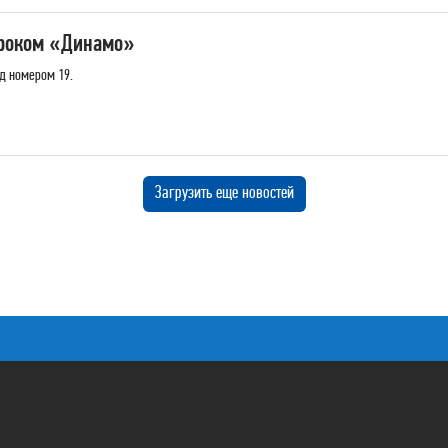
гроком «Динамо»
д номером 19.
Загрузить еще новостей