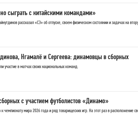
сно сыграть с китайскими командами»
йнутдинов рассказал «СЭ» об отпуске, своем физическом состоянии и задачах на втору
тдинова, Нгамалё и Сергеева: динамовцы в сборных
ли участие в матчах своих национальных команд.
 сборных с участием футболистов «Динамо»
 к чемпионату мира 2026 года и ряд товарищеских игр. На этот раз в расположение с