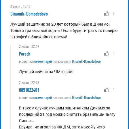
2 июля , 15:18
Dinamik-Domodedovo
5
Лучший защитник за 20 лет который был в Динамо!
Только травмы всё портят! Если будет играть то поверю
в трофей в ближайшее время!
2 июля , 22:19
Porsch
1
в ответ на
комментарий
пользователя
Dinamik-Domodedovo
Лучший сейчас на ЧМ играет
2 июля , 22:23
0851022401
1
в ответ на
комментарий
пользователя
Dinamik-Domodedovo
В таком случае лучшим защитником Динамо за
последний 21 год можно считать бразильца- Тьягу
Силва...
Ерунда- не играл за ФК ДМ, зато какой у него