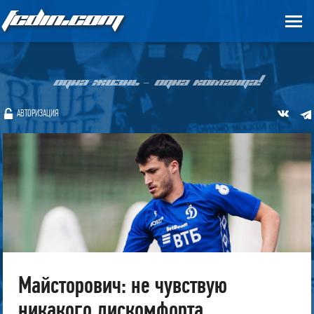
FCDIN.COM
ОДНА ЖИЗНЬ – ОДНА КОМАНДА!
АВТОРИЗАЦИЯ
Майсторович: не чувствую
никакого дискомфорта,