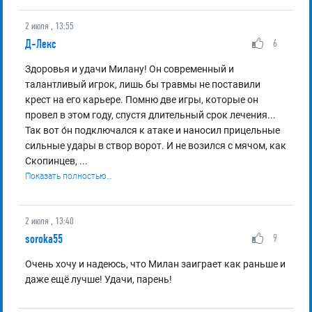
2 июля , 13:55
Д-Лекс
6
Здоровья и удачи Милану! Он современный и
талантливый игрок, лишь бы травмы не поставили
крест на его карьере. Помню две игры, которые он
провел в этом году, спустя длительный срок лечения...
Так вот о́н подключался к атаке и наносил прицельные
сильные удары в створ ворот. И не возился с мячом, как
Скопинцев,
...
Показать полностью…
2 июля , 13:40
soroka55
9
Очень хочу и надеюсь, что Милан заиграет как раньше и
даже ещё лучше! Удачи, парень!