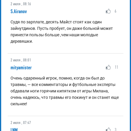
2 июля , 08:16
S.Airanov
6
Судя по зарплате, десять Майст стоят как один
зайнутдинов. Пусть пробует, он даже больной может
принести пользы больше ,чем наши молодые
деревяшки.
2 июля , 08:01
mityamister
11
Очень одаренный игрок, помню, когда он был до
травмы, — все комментаторы и футбольные эксперты
обдавали ноги горячим кипятком от игры Милана,
очень надеюсь, что травмы его покинут и он станет еще
сильнее!
2 июля , 07:47
LNM
3