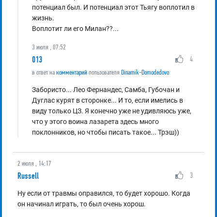
потенциал был. И потенциал этот Тьягу воплотил в
жизнь.
Воплотит ли его Милан??...
3 июля , 07:52
013
4
в ответ на
комментарий
пользователя
Dinamik-Domodedovo
Забористо... Лео Фернандес, Самба, Губочан и
Дуглас курят в сторонке... И то, если имелись в
виду только ЦЗ. Я конечно уже не удивляюсь уже,
что у этого воина лазарета здесь много
поклонников, но чтобы писать такое... Трэш))
2 июля , 14:17
Russell
3
Ну если от травмы оправился, то будет хорошо. Когда
он начинал играть, то был очень хорош.