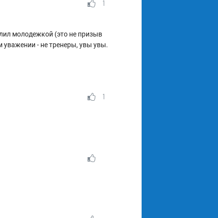
1
улил молодежкой (это не призыв
м уважении - не тренеры, увы увы.
1