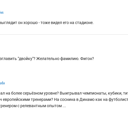
ivs
выглядит он хорошо - тоже видел его на стадионе.
озглавить "двойку"? Желательно фамилию. Фигон?
uda
грал на более серьёзном уровне? Выигрывал чемпионаты, кубики, тит
ч европейскими тренерами? На соснина в Динамо как на футболист
т тренером с релевантным опытом
...