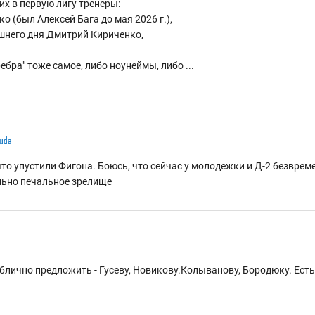
их в первую лигу тренеры:
о (был Алексей Бага до мая 2026 г.),
яшнего дня Дмитрий Кириченко,
ребра" тоже самое, либо ноунеймы, либо
...
uda
 что упустили Фигона. Боюсь, что сейчас у молодежки и Д-2 безврем
льно печальное зрелище
ублично предложить - Гусеву, Новикову.Колыванову, Бородюку. Ес