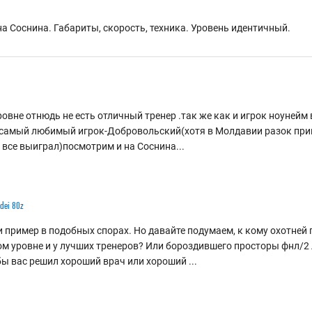
на Соснина. Габариты, скорость, техника. Уровень идентичный.
вне отнюдь не есть отличный тренер .так же как и игрок ноунейм
самый любимый игрок-Добровольский(хотя в Молдавии разок приве
р все выиграл)посмотрим и на Соснина...
dei 80z
и пример в подобных спорах. Но давайте подумаем, к кому охотней
м уровне и у лучших тренеров? Или бороздившего просторы фнл/2 
обы вас решил хороший врач или хороший
...