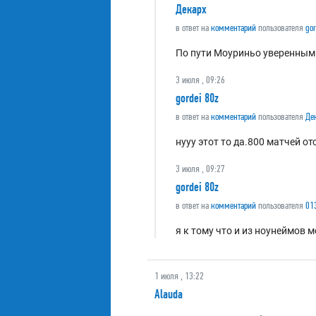
Декарх
в ответ на
комментарий
пользователя
gor
По пути Моуриньо уверенным 
3 июля , 09:26
gordei 80z
в ответ на
комментарий
пользователя
Де
нууу этот то да.800 матчей о
3 июля , 09:27
gordei 80z
в ответ на
комментарий
пользователя
01
я к тому что и из ноунеймов 
1 июля , 13:22
Alauda