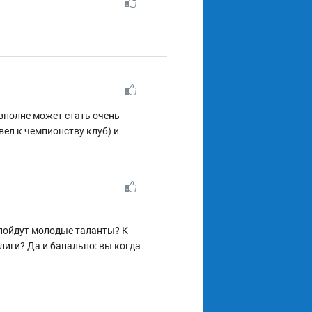
 вполне может стать очень
л к чемпионству клуб) и
 пойдут молодые таланты? К
лиги? Да и банально: вы когда