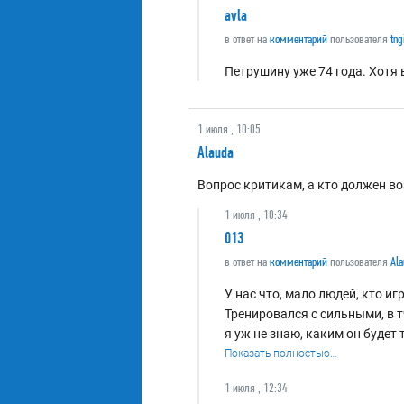
avla
в ответ на
комментарий
пользователя
tng
Петрушину уже 74 года. Хотя 
1 июля , 10:05
Alauda
Вопрос критикам, а кто должен в
1 июля , 10:34
013
в ответ на
комментарий
пользователя
Ala
У нас что, мало людей, кто и
Тренировался с сильными, в т
я уж не знаю, каким он буде
Показать полностью…
1 июля , 12:34