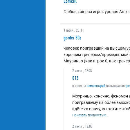
Comkril
Глебов как раз игрок уровня Анто
1 июля , 20:11
gordei 80z
человек поигравший на высшем уро
хорошим тренером/примеры: мой 
Мауриньо (как игрок 0, как трене
2 июля , 12:37
013
в ответ на
комментарий
пользователя
gor
Моуриньо, конечно, феномен 
поигравшему на более высоко
идёте ко врачу, вы хотите чт
Показать полностью…
2 июля , 13:03