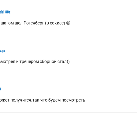
dei 80z
шагом шел Ротенберг (в хоккее) 😁
карх
тсмотрел и тренером сборной стал))
3
может получится.так что будем посмотреть