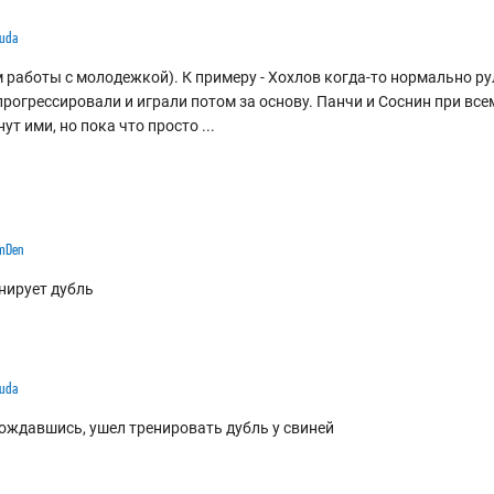
uda
 работы с молодежкой). К примеру - Хохлов когда-то нормально р
 прогрессировали и играли потом за основу. Панчи и Соснин при все
ут ими, но пока что просто
...
mDen
нирует дубль
uda
дождавшись, ушел тренировать дубль у свиней