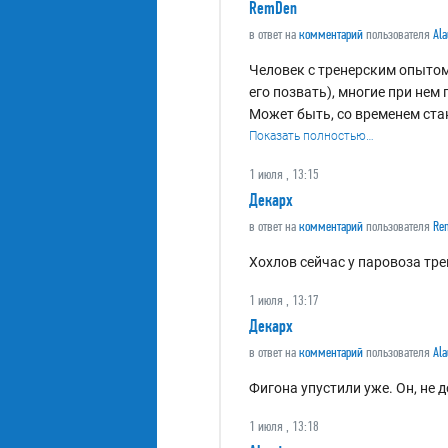
RemDen
в ответ на
комментарий
пользователя
Ala
Человек с тренерским опытом
его позвать), многие при нем
Может быть, со временем стан
Показать полностью…
1 июля , 13:15
Декарх
в ответ на
комментарий
пользователя
Re
Хохлов сейчас у паровоза тре
1 июля , 13:17
Декарх
в ответ на
комментарий
пользователя
Ala
Фигона упустили уже. Он, не 
1 июля , 13:18