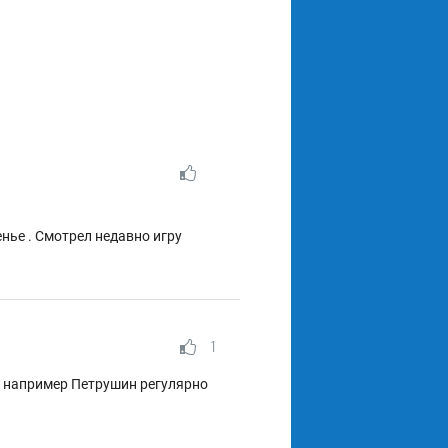
енье . Смотрел недавно игру
1
ть например Петрушин регулярно