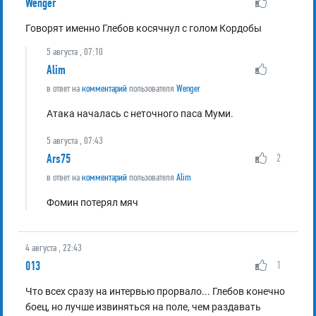
Wenger
Говорят именно Глебов косячнул с голом Кордобы
5 августа , 07:10
Alim
в ответ на
комментарий
пользователя
Wenger
Атака началась с неточного паса Муми.
5 августа , 07:43
Ars75
2
в ответ на
комментарий
пользователя
Alim
Фомин потерял мяч
4 августа , 22:43
013
1
Что всех сразу на интервью прорвало... Глебов конечно
боец, но лучше извиняться на поле, чем раздавать