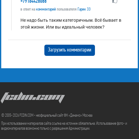
+79164428088
в ответ на
комментарий
пользователя
Гарик 33
Не надо быть таким категоричным. Всё бывает в
этой жизни. Или вы идеальный человек?
Загрузить комментарии
FCDIN.COM
© 2005-2026 FCDIN.COM - неофициальный сайт ФК «Динамо» Москва
При использовании материалов сайта ссылка на источник обязательна. Использование фото- и
видеоматериалов возможно только с разрешения Администрации.