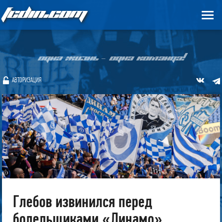
FCDIN.COM
ОДНА ЖИЗНЬ – ОДНА КОМАНДА!
АВТОРИЗАЦИЯ
Глебов извинился перед
болельщиками «Динамо»