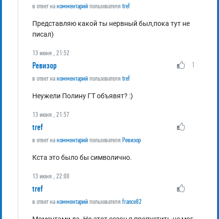
в ответ на
комментарий
пользователя
tref
Представляю какой ты нервный был,пока тут не
писал)
13 июня , 21:52
Ревизор
1
в ответ на
комментарий
пользователя
tref
Неужели Полину ГТ объявят? :)
13 июня , 21:57
tref
в ответ на
комментарий
пользователя
Ревизор
Кста это было бы символично.
13 июня , 22:00
tref
в ответ на
комментарий
пользователя
france82