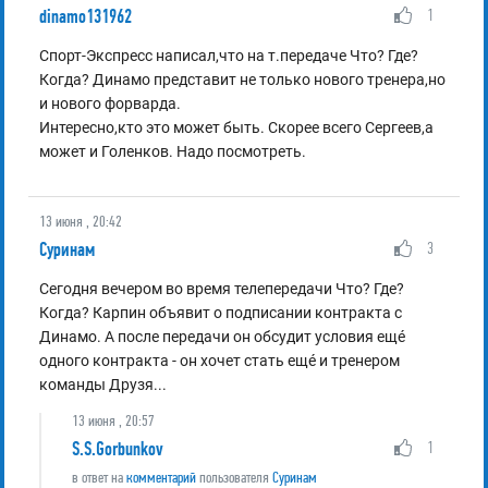
dinamo131962
1
Спорт-Экспресс написал,что на т.передаче Что? Где?
Когда? Динамо представит не только нового тренера,но
и нового форварда.
Интересно,кто это может быть. Скорее всего Сергеев,а
может и Голенков. Надо посмотреть.
13 июня , 20:42
Суринам
3
Сегодня вечером во время телепередачи Что? Где?
Когда? Карпин объявит о подписании контракта с
Динамо. А после передачи он обсудит условия ещé
одного контракта - он хочет стать ещé и тренером
команды Друзя...
13 июня , 20:57
S.S.Gorbunkov
1
в ответ на
комментарий
пользователя
Суринам