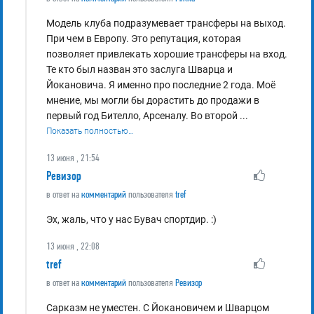
Модель клуба подразумевает трансферы на выход.
При чем в Европу. Это репутация, которая
позволяет привлекать хорошие трансферы на вход.
Те кто был назван это заслуга Шварца и
Йокановича. Я именно про последние 2 года. Моё
мнение, мы могли бы дорастить до продажи в
первый год Бителло, Арсеналу. Во второй
...
Показать полностью…
13 июня , 21:54
Ревизор
в ответ на
комментарий
пользователя
tref
Эх, жаль, что у нас Бувач спортдир. :)
13 июня , 22:08
tref
в ответ на
комментарий
пользователя
Ревизор
Сарказм не уместен. С Йокановичем и Шварцом