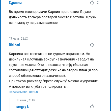
Суринам
2
Во время телепередачи Карпин предложил Друзю
должность тренера вратарей вместо Изотова. Друзь
взял минуту на размышление...
13 июня , 22:32
Old dad
Карпина все же считаю не худшим вариантом. Но
дебильная клоунада вокруг назначения наводит на
грустные мысли. Очень похоже, что футбольная
составляющая отходит даже не на второй план (я про
способ объявления о назначении).
При таком раскладе "пресс-службу" можно и упразнить.
А новости из клуба транслировать
...
Показать полностью…
13 июня , 23:04
sergey k