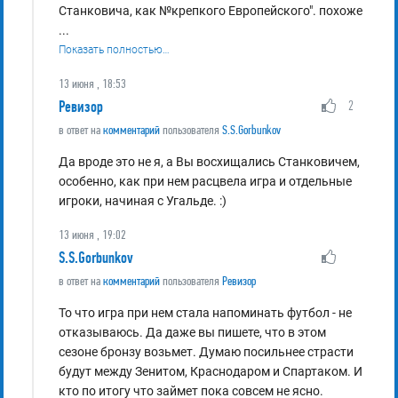
Станковича, как №крепкого Европейского". похоже
...
Показать полностью…
13 июня , 18:53
Ревизор
2
в ответ на
комментарий
пользователя
S.S.Gorbunkov
Да вроде это не я, а Вы восхищались Станковичем,
особенно, как при нем расцвела игра и отдельные
игроки, начиная с Угальде. :)
13 июня , 19:02
S.S.Gorbunkov
в ответ на
комментарий
пользователя
Ревизор
То что игра при нем стала напоминать футбол - не
отказываюсь. Да даже вы пишете, что в этом
сезоне бронзу возьмет. Думаю посильнее страсти
будут между Зенитом, Краснодаром и Спартаком. И
кто по итогу что займет пока совсем не ясно.