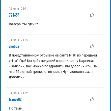
13 июня , 21:41
721654
1
Валера, ты где???
13 июня , 21:35
chebba
В представленном отрывке на сайте РПЛ из передачи
«Что? Где? Когда?» ведущий спрашивает у Карпина:
«Валерий, вас можно поздравить, вы довольны?». На
что 56-летний тренер отвечает: «Ну я доволен, да, я
доволен».
13 июня , 21:19
france82
2
По теме....