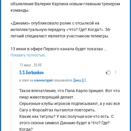
объявление Валерия Карпина новым главным тренером
команды.
«Динамо» опубликовало ролик с отсылкой на
интеллектуальную передачу «Что? Где? Когда?». 56-
летний специалист является участником телеигры.
13 июня в эфире Первого канала будет показан
...
Показать полностью…
13 июня , 20:00
S.S.Gorbunkov
1
в ответ на
комментарий
пользователя
Дима Д.С.
Такое впечатление, что Папа Карло пришел. Вот что
пиар животворящий делает.
Серьезные клубы игроков подписывают, а у нас все
Сагу о Форсайтах пытаются повторить.
Какие нах титулы? У нас получше кое-что есть. С
этого сезона символ Динамо будет в Что? Где?
Когда?