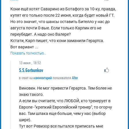
Кони ещё хотят Саварино из Ботафого за 10-ку, правда,
купят его только после 22 июня, когда будет новый ГТ.
Но это значит, что шансы оставить Бителло у нас до
августа почти 0-вые. Если только Карпин его не
переубедит. А надо оно Валере?
Кстати, Карп пишет, что кони заманили Герартса.
Вот вариант
...
Показать полностью…
13 июня , 18:52
S.S.Gorbunkov
в ответ на
комментарий
пользователя
Alter
Виновен. Не мог привести Герартса. Тем более не
знаю такого.
А если вы считаете, что ЛЮБОЙ, кто тренерует в
Европе -"крепкий Европейский тренер", то огорчу
вас. Там шлака еще больше, чем у нас (выбор
шире).
Тут вот Ревизор все пытался приписать мне