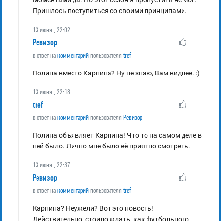
Моментами да. Но этот сезон я пропустить не мог.
Пришлось поступиться со своими принципами.
13 июня , 22:02
Ревизор
в ответ на
комментарий
пользователя
tref
Полина вместо Карпина? Ну не знаю, Вам виднее. :)
13 июня , 22:18
tref
в ответ на
комментарий
пользователя
Ревизор
Полина объявляет Карпина! Что то на самом деле в
ней было. Лично мне было её приятно смотреть.
13 июня , 22:37
Ревизор
в ответ на
комментарий
пользователя
tref
Карпина? Неужели? Вот это новость!
Действительно, стоило ждать, как футбольного