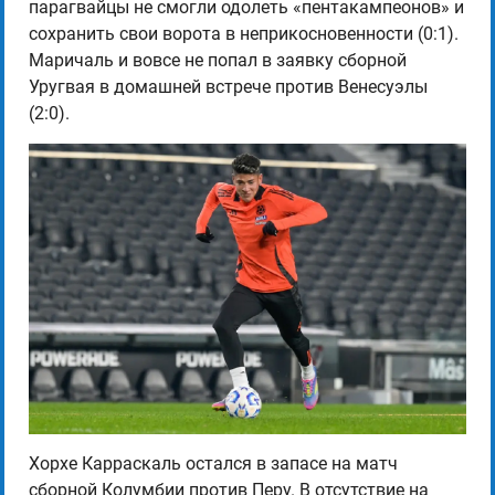
парагвайцы не смогли одолеть «пентакампеонов» и
сохранить свои ворота в неприкосновенности (0:1).
Маричаль и вовсе не попал в заявку сборной
Уругвая в домашней встрече против Венесуэлы
(2:0).
Хорхе Карраскаль остался в запасе на матч
сборной Колумбии против Перу. В отсутствие на