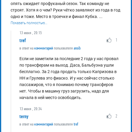
опять ожидает профуканый сезон. Так команду не
строят. Хотя я о чем? Руки чётко заявляют из года в год
одно и тоже. Место в троечке и финал Кубка.
...
Показать полностью…
13 июня , 20:15
tref
1
в ответ на
комментарий
пользователя
ansib
Если не заметили за последние 2 года у нас провал
по трансферам на выход. Даса, Бальбуэна ушли
бесплатно. За 2 года продать только Капризова в
НН и Грулева это фиаско. И у нас сейчас столько
пассажиров, что я понимаю почему трансферов
нет. Чтобы в машину груз загрузить, надо для
начала в ней место освободить.
13 июня , 20:34
terny
2
в ответ на
комментарий
пользователя
tref