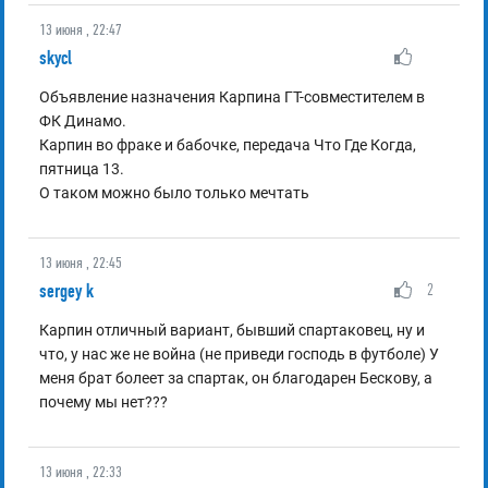
13 июня , 22:47
skycl
Объявление назначения Карпина ГТ-совместителем в
ФК Динамо.
Карпин во фраке и бабочке, передача Что Где Когда,
пятница 13.
О таком можно было только мечтать
13 июня , 22:45
sergey k
2
Карпин отличный вариант, бывший спартаковец, ну и
что, у нас же не война (не приведи господь в футболе) У
меня брат болеет за спартак, он благодарен Бескову, а
почему мы нет???
13 июня , 22:33