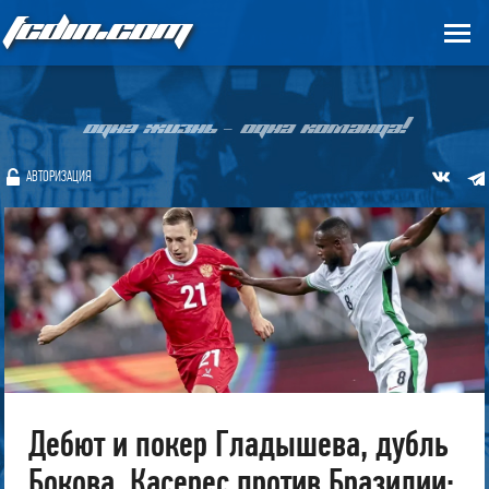
FCDIN.COM
ОДНА ЖИЗНЬ – ОДНА КОМАНДА!
АВТОРИЗАЦИЯ
Дебют и покер Гладышева, дубль
Бокова, Касерес против Бразилии: