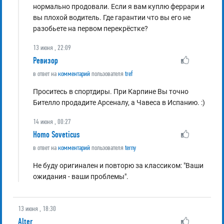
нормально продовали. Если я вам куплю феррари и
вы плохой водитель. Где гарантии что вы его не
разобьете на первом перекрёстке?
13 июня , 22:09
Ревизор
в ответ на
комментарий
пользователя
tref
Проситесь в спортдиры. При Карпине Вы точно
Бителло продадите Арсеналу, а Чавеса в Испанию. :)
14 июня , 00:27
Homo Soveticus
в ответ на
комментарий
пользователя
terny
Не буду оригинален и повторю за классиком: "Ваши
ожидания - ваши проблемы".
13 июня , 18:30
Alter