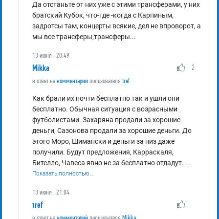
Да отстаньте от них уже с этими трансферами, у них
братский Кубок, что-где -когда с Карпиным,
задротсы там, концерты всякие, дел не впроворот, а
мы все трансферы,трансферы...
13 июня , 20:49
Mikka
2
в ответ на
комментарий
пользователя
tref
Как брали их почти бесплатно так и ушли они
бесплатно. Обычная ситуация с возрасными
футболистами. Захаряна продали за хорошие
деньги, Сазонова продали за хорошие деньги. До
этого Моро, Шимански и деньги за низ даже
получили. Будут предложения, Карраскаля,
Бителло, Чавеса явно не за бесплатно отдадут.
...
Показать полностью…
13 июня , 21:04
tref
в ответ на
комментарий
пользователя
Mikka