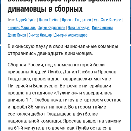
динамовцы в сборных
Теги:
Андрей Лунёв
|
Данил Глебов
|
Ярослав Гладышев
|
Хуан Хосе Касерес
|
Николас Маричаль
|
Хорхе Карраскаль
|
Лука Гагнидзе
|
Иван Лепский
|
Денис Боков
|
Виктор Окишор
|
Дмитрий Александров
В июньскую паузу в свои национальные команды
отправились двенадцать динамовцев.
Сборная России, под знамёна которой были
призваны Андрей Лунёв, Данил Глебов и Ярослав
Гладышев, провела два товарищеских матча с
Нигерией и Беларусью. Встреча с нигерийцами
прошла на стадионе «Лужники» и завершилась
вничью 1:1. Глебов начал игру в стартовом составе
и провёл 86 минут на поле. Во втором тайме
состоялся дебют Гладышева в футболке
национальной команды. Ярослав вышел на замену
на 61-й минуте, в то время как Лунёв остался в