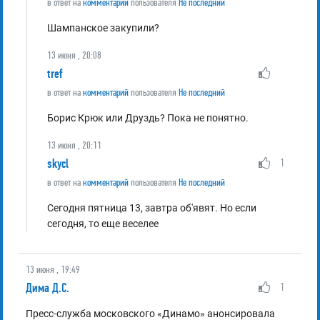
в ответ на
комментарий
пользователя
Не последний
Шампанское закупили?
13 июня , 20:08
tref
в ответ на
комментарий
пользователя
Не последний
Борис Крюк или Друздь? Пока не понятно.
13 июня , 20:11
skycl
1
в ответ на
комментарий
пользователя
Не последний
Сегодня пятница 13, завтра об'явят. Но если
сегодня, то еще веселее
13 июня , 19:49
Дима Д.С.
1
Пресс-служба московского «Динамо» анонсировала