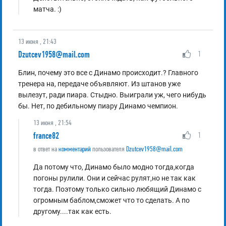
матча. :)
13 июня , 21:43
Dzutcev1958@mail.com
1
Блин, почему это все с Динамо происходит.? Главного
тренера на, передаче объявляют. Из штанов уже
вылезут, ради пиара. Стыдно. Выиграли уж, чего нибудь
бы. Нет, по дебильному пиару Динамо чемпион.
13 июня , 21:54
france82
1
в ответ на
комментарий
пользователя
Dzutcev1958@mail.com
Да потому что, Динамо было модно тогда,когда
погоны рулили. Они и сейчас рулят,но не так как
тогда. Поэтому только сильно любящий Динамо с
огромным баблом,сможет что то сделать. А по
другому....так как есть.