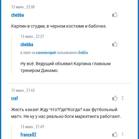
13 июня , 22:08
chebba
Карпин в студии, в черном костюме и бабочке.
13 июня , 22:27
chebba
в ответ на
комментарий
пользователя
chebba
Ну всё. Ведущий объявил Карпина главным
тренером Динамо.
13 июня , 21:45
tref
2
Жесть какая! Жду Что?Где?Когда? как футбольный
матч. Не ну у нас реально боги маркетинга работают.
13 июня , 21:49
france82
1