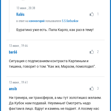
13 июня , 20:38
Kolёs
1
в ответ на
комментарий
пользователя
S.S.Gorbunkov
Буратино уже есть. Папа Карло, как раз в тему!
13 июня , 19:44
bar66
2
Ситуация с подписанием контракта Карпиным и
тишина, говорит о том: "Как же, Маразм, помолодел".
13 июня , 19:41
ansib
3
Ни тренера, ни трансферов, а мы тут золотишко желаем.
Да Кубок нам подавай. Неуемные! Смотреть надо
фактам в лицо. Вдруг и камень не падает. А посему нас