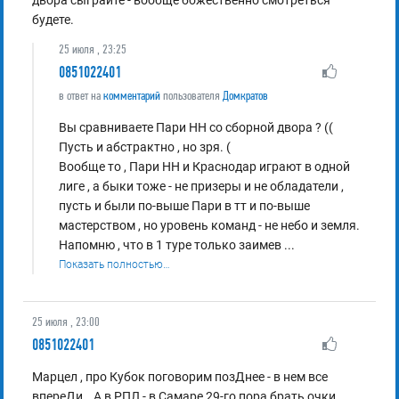
будете.
25 июля , 23:25
0851022401
в ответ на
комментарий
пользователя
Домкратов
Вы сравниваете Пари НН со сборной двора ? ((
Пусть и абстрактно , но зря. (
Вообще то , Пари НН и Краснодар играют в одной
лиге , а быки тоже - не призеры и не обладатели ,
пусть и были по-выше Пари в тт и по-выше
мастерством , но уровень команд - не небо и земля.
Напомню , что в 1 туре только заимев
...
Показать полностью…
25 июля , 23:00
0851022401
Марцел , про Кубок поговорим позДнее - в нем все
впереДи...А в РПЛ - в Самаре 29-го пора брать очки ,