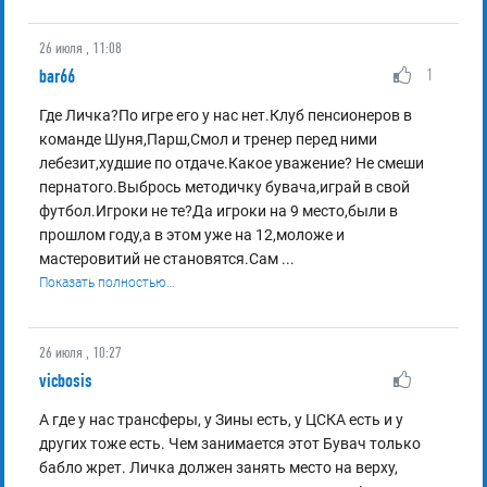
26 июля , 11:08
bar66
1
Где Личка?По игре его у нас нет.Клуб пенсионеров в
команде Шуня,Парш,Смол и тренер перед ними
лебезит,худшие по отдаче.Какое уважение? Не смеши
пернатого.Выбрось методичку бувача,играй в свой
футбол.Игроки не те?Да игроки на 9 место,были в
прошлом году,а в этом уже на 12,моложе и
мастеровитий не становятся.Сам
...
Показать полностью…
26 июля , 10:27
vicbosis
А где у нас трансферы, у Зины есть, у ЦСКА есть и у
других тоже есть. Чем занимается этот Бувач только
бабло жрет. Личка должен занять место на верху,