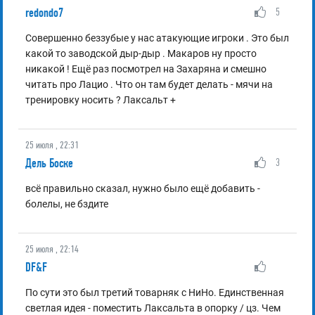
redondo7
5
Совершенно беззубые у нас атакующие игроки . Это был
какой то заводской дыр-дыр . Макаров ну просто
никакой ! Ещё раз посмотрел на Захаряна и смешно
читать про Лацио . Что он там будет делать - мячи на
тренировку носить ? Лаксальт +
25 июля , 22:31
Дель Боске
3
всё правильно сказал, нужно было ещё добавить -
болелы, не бздите
25 июля , 22:14
DF&F
По сути это был третий товарняк с НиНо. Единственная
светлая идея - поместить Лаксальта в опорку / цз. Чем