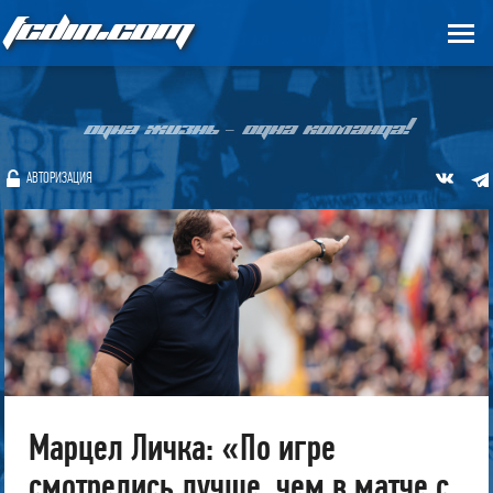
FCDIN.COM
ОДНА ЖИЗНЬ – ОДНА КОМАНДА!
АВТОРИЗАЦИЯ
Марцел Личка: «По игре
смотрелись лучше, чем в матче с