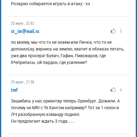
Розарио собирается играть в атаку - хз
25 июля , 22:02
st_im@mail.ru
3
по моему, мы что то не знаем или Личка, что то не
допонял(ау, вернись на землю, хватит в облаках летать,
уже два просера! Бувач, Гафин, Пивоваров, где
б*еприпасы, ой пардон, где усиление?
25 июля , 21:58
tref
4
Зашибись у нас ориентир теперь Оренбург. Дожили. А
почему не МЮ с Те Хангом например? Тот за 1 сезон в
ЛЧ разобранную команду поднял.
Он предлагает ждать 3 года......