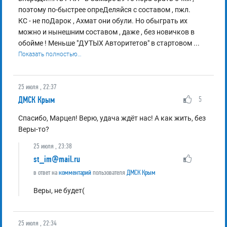
поэтому по-быстрее опреДеляйся с составом , пжл.
КС - не поДарок , Ахмат они обули. Но обыграть их
можно и нынешним составом , даже , без новичков в
обойме ! Меньше "ДУТЫХ Авторитетов" в стартовом
...
Показать полностью…
25 июля , 22:37
ДМСК Крым
5
Спасибо, Марцел! Верю, удача ждёт нас! А как жить, без
Веры-то?
25 июля , 23:38
st_im@mail.ru
в ответ на
комментарий
пользователя
ДМСК Крым
Веры, не будет(
25 июля , 22:34