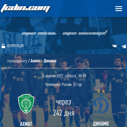
FCDIN.COM
ОДНА ЖИЗНЬ – ОДНА КОМАНДА!
АВТОРИЗАЦИЯ
/ Ахмат - Динамо
Календарь игр
10 апреля 2027, суббота , 00:00
Чемпионат России, 23 тур
через
242 дня
ДИНАМО
АХМАТ