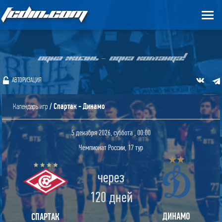
FCDIN.COM
ОДНА ЖИЗНЬ – ОДНА КОМАНДА!
АВТОРИЗАЦИЯ
/ Спартак - Динамо
Календарь игр
5 декабря 2026, суббота , 00:00
Чемпионат России, 17 тур
через
120 дней
ДИНАМО
СПАРТАК