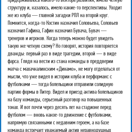
придерживалось какого-то вектора развития, имело четкую
структуру и, казалось, имело какие-то перспективы. Уходит
же из клуба — главной загадки РПЛ на второй круг.
Помнится, когда-то Костин назначил Соловьева, Соловьев
назначил Гафина, Гафин назначил Бувача, Бувач —
тренеров и игроков. Когда теперь можно будет увидеть
такую же четкую схему? Но говорят, история повторяется
дважды: первый раз в виде трагедии, второй — в виде
фарса. Глядя на вести из стана команды в преддверии
матча с махачкалинским «Динамо», не могу отделаться от
мысли, что уже видел в истории клуба и перформанс с
футболками — тогда болельщики отправили солидную
партию формы в Питер. Видел и приезд актива болельщиков
на базу команды, серьезный разговор на повышенных
тонах. И вот почти через десять лет на стадионе перед
футболом — вновь какое-то движение с футболками,
напрямую связанными с недавним героем, а на базе
команда встречает уважаемый актив неравнодушных