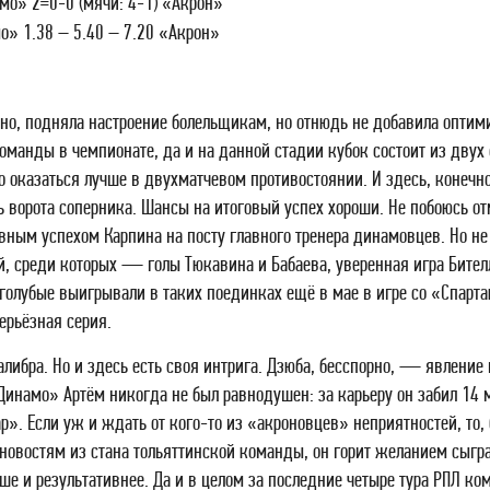
о» 2=0-0 (мячи: 4-1) «Акрон»
» 1.38 – 5.40 – 7.20 «Акрон»
вно, подняла настроение болельщикам, но отнюдь не добавила опти
манды в чемпионате, да и на данной стадии кубок состоит из двух
 оказаться лучше в двухматчевом противостоянии. И здесь, конечн
 ворота соперника. Шансы на итоговый успех хороши. Не побоюсь от
лавным успехом Карпина на посту главного тренера динамовцев. Но н
 среди которых — голы Тюкавина и Бабаева, уверенная игра Бителл
голубые выигрывали в таких поединках ещё в мае в игре со «Спартак
ерьёзная серия.
либра. Но и здесь есть своя интрига. Дзюба, бесспорно, — явление 
«Динамо» Артём никогда не был равнодушен: за карьеру он забил 14 
р». Если уж и ждать от кого-то из «акроновцев» неприятностей, то, 
новостям из стана тольяттинской команды, он горит желанием сыгра
чше и результативнее. Да и в целом за последние четыре тура РПЛ ко