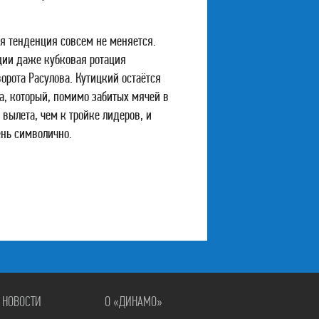
ая тенденция совсем не меняется.
ции даже кубковая ротация
рота Расулова. Кутицкий остаётся
а, который, помимо забитых мячей в
вылета, чем к тройке лидеров, и
ень символично.
НОВОСТИ
О «ДИНАМО»