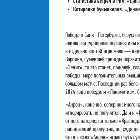
Статистика встреч в РПЛ:
«Динам
Котировки букмекеров:
«Динамо
Победа в Санкт-Петербурге, безусло
влияют на турнирные перспективы ко
в отдельно взятой игре мало — надо
Карпина, сумевшей трижды поразить
«Зенит», то это станет, пожалуй, г
победы: море положительных эмоций,
большом матче. Последний раз бело-
2024 года победили «Локомотив». С
«Акрон», конечно, соперник иного ка
игнорировать не получится. Да и к 
от него натерпелся только «Краснода
нападающий пропустил, но, судя по 
что в гостях «Акрон» играет чуть лу