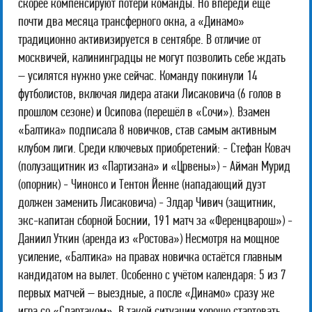
скорее компенсируют потери команды. Но впереди ещё
почти два месяца трансферного окна, а «Динамо»
традиционно активизируется в сентябре. В отличие от
москвичей, калининградцы не могут позволить себе ждать
– усилятся нужно уже сейчас. Команду покинули 14
футболистов, включая лидера атаки Лисаковича (6 голов в
прошлом сезоне) и Осипова (перешёл в «Сочи»). Взамен
«Балтика» подписала 8 новичков, став самым активным
клубом лиги. Среди ключевых приобретений: - Стефан Ковач
(полузащитник из «Партизана» и «Црвены») - Айман Мурид
(опорник) - Чинонсо и Тентон Йенне (нападающий дуэт
должен заменить Лисаковича) - Элдар Чивич (защитник,
экс-капитан сборной Боснии, 191 матч за «Ференцварош») -
Даниил Уткин (аренда из «Ростова») Несмотря на мощное
усиление, «Балтика» на правах новичка остаётся главным
кандидатом на вылет. Особенно с учётом календаря: 5 из 7
первых матчей – выездные, а после «Динамо» сразу же