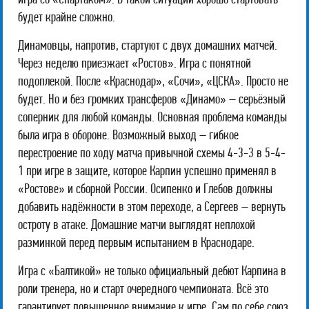
игра со «Спартаком». В такой ситуации хорошо стартовать
будет крайне сложно.
Динамовцы, напротив, стартуют с двух домашних матчей.
Через неделю приезжает «Ростов». Игра с понятной
подоплекой. После «Краснодар», «Сочи», «ЦСКА». Просто не
будет. Но и без громких трансферов «Динамо» – серьёзный
соперник для любой команды. Основная проблема команды
была игра в обороне. Возможный выход – гибкое
перестроение по ходу матча привычной схемы 4-3-3 в 5-4-
1 при игре в защите, которое Карпин успешно применял в
«Ростове» и сборной России. Осипенко и Глебов должны
добавить надёжности в этом переходе, а Сергеев – вернуть
остроту в атаке. Домашние матчи выглядят неплохой
разминкой перед первым испытанием в Краснодаре.
Игра с «Балтикой» не только официальный дебют Карпина в
роли тренера, но и старт очередного чемпионата. Всё это
гарантирует повышенное внимание к игре. Сам по себе союз