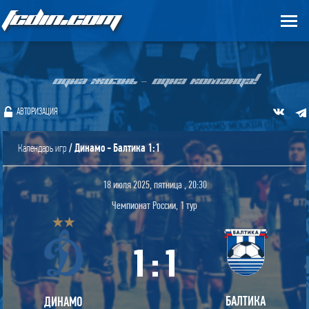
FCDIN.COM
ОДНА ЖИЗНЬ – ОДНА КОМАНДА!
АВТОРИЗАЦИЯ
/ Динамо - Балтика 1:1
Календарь игр
18 июля 2025, пятница , 20:30
Чемпионат России, 1 тур
1
:
1
БАЛТИКА
ДИНАМО