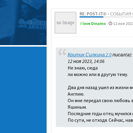
RE: POST-IT® - СОБЫТИ
I love Dinamo
-
12 ноя 2023
Критик Силкина 2.0
писал(а)
12 ноя 2023, 14:06
Не знаю, сюда
ли можно или в другую тему.
Два дня назад ушел из жизни м
Англию.
Он мне передал свою любовь в 
Яшиным.
Последние годы отец мучился о
По сути, не отходя. Сейчас, н