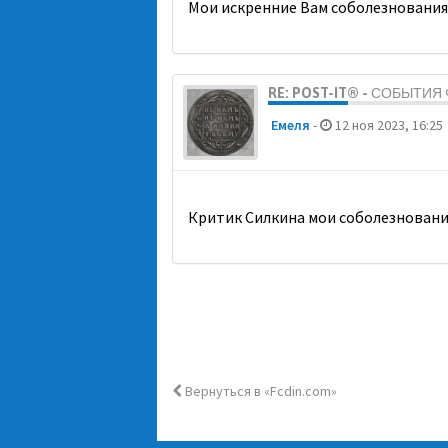
Мои искренние Вам соболезнования
RE: POST-IT® - СОБЫТИ
Емеля
-
12 ноя 2023, 16:25
Критик Силкина мои соболезновани
Вернуться в «Fcdin.com»