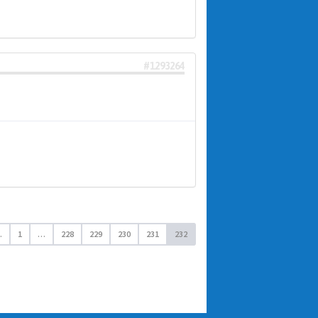
#1293264
.
1
…
228
229
230
231
232