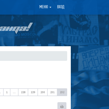
×
МЕНЮ
ВХОД
АНДА!
.
1
…
228
229
230
231
232