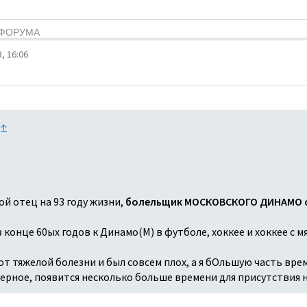
Я ФОРУМА
, 16:06
:
↑
ой отец на 93 году жизни,
болельщик МОСКОВСКОГО ДИНАМО с
конце 60ых годов к Динамо(М) в футболе, хоккее и хоккее с мя
т тяжелой болезни и был совсем плох, а я бОльшую часть врем
аверное, появится несколько больше времени для присутствия 