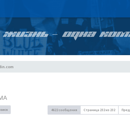
 ЖИЗНЬ – ОДНА КОМ
din.com
МА
Поиск
4622 сообщения
Страница
232
из
232
Пред