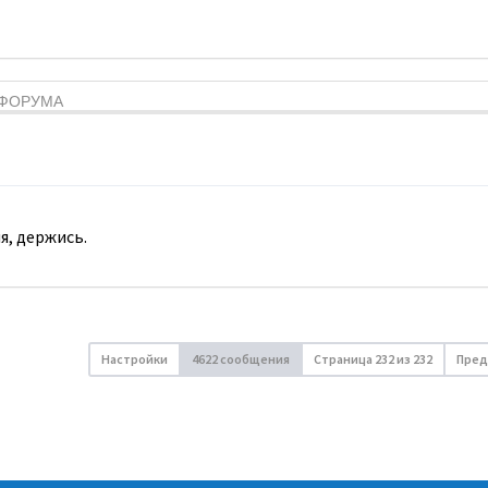
Я ФОРУМА
я, держись.
Настройки
4622 сообщения
Страница
232
из
232
Пред