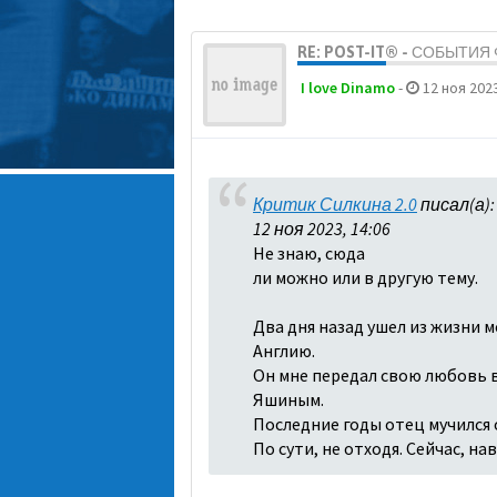
RE: POST-IT® - СОБЫТИ
I love Dinamo
-
12 ноя 2023
Критик Силкина 2.0
писал(а)
12 ноя 2023, 14:06
Не знаю, сюда
ли можно или в другую тему.
Два дня назад ушел из жизни м
Англию.
Он мне передал свою любовь в 
Яшиным.
Последние годы отец мучился о
По сути, не отходя. Сейчас, н