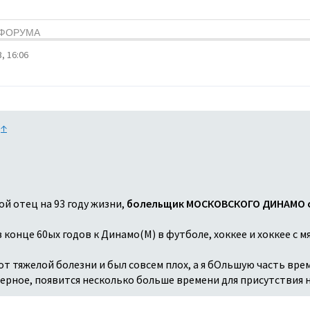
Я ФОРУМА
, 16:06
:
↑
ой отец на 93 году жизни,
болельщик МОСКОВСКОГО ДИНАМО с
конце 60ых годов к Динамо(М) в футболе, хоккее и хоккее с мя
т тяжелой болезни и был совсем плох, а я бОльшую часть врем
аверное, появится несколько больше времени для присутствия 