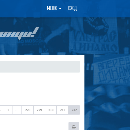
×
МЕНЮ
ВХОД
АНДА!
.
1
…
228
229
230
231
232