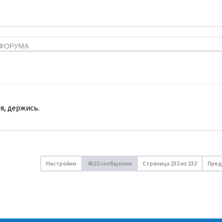
Я ФОРУМА
я, держись.
Настройки
4622 сообщения
Страница
232
из
232
Пред