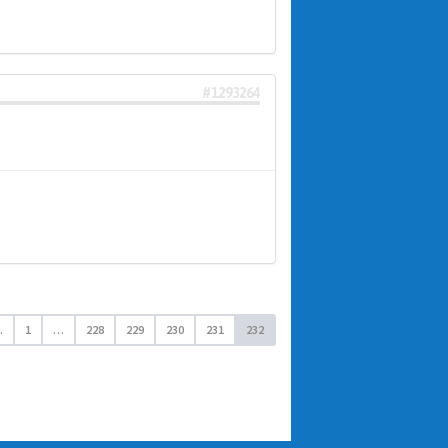
#1293264
.
1
…
228
229
230
231
232