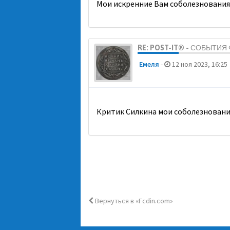
Мои искренние Вам соболезнования
RE: POST-IT® - СОБЫТИ
Емеля
-
12 ноя 2023, 16:25
Критик Силкина мои соболезновани
Вернуться в «Fcdin.com»