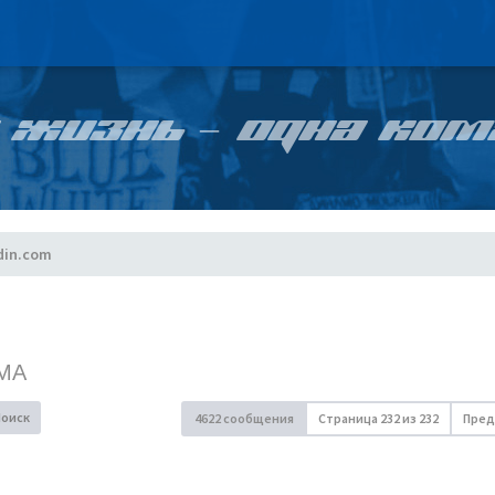
 ЖИЗНЬ – ОДНА КОМ
din.com
МА
Поиск
4622 сообщения
Страница
232
из
232
Пред