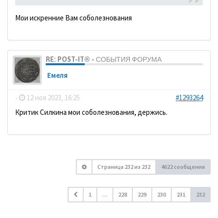
Мои искренние Вам соболезнования
RE: POST-IT® - СОБЫТИЯ ФОРУМА
Емеля
-
12 ноя 2023, 16:25
#1293264
Критик Силкина мои соболезнования, держись.
Страница
232
из
232
4622 сообщения
1
…
228
229
230
231
232