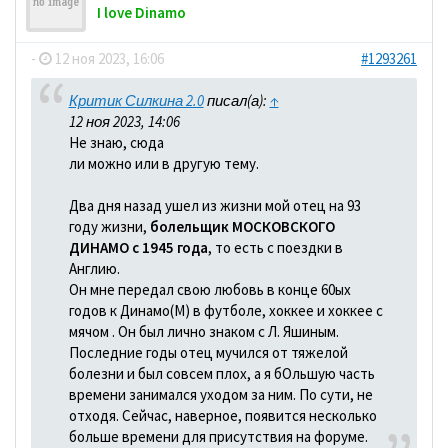
I love Dinamo
-
12 ноя 2023, 16:06
#1293261
Критик Силкина 2.0
писал(а):
↑
12 ноя 2023, 14:06
Не знаю, сюда
ли можно или в другую тему.
Два дня назад ушел из жизни мой отец на 93
году жизни,
болельщик МОСКОВСКОГО
ДИНАМО с 1945 года
, то есть с поездки в
Англию.
Он мне передал свою любовь в конце 60ых
годов к Динамо(М) в футболе, хоккее и хоккее с
мячом . Он был лично знаком с Л. Яшиным.
Последние годы отец мучился от тяжелой
болезни и был совсем плох, а я бОльшую часть
времени занимался уходом за ним. По сути, не
отходя. Сейчас, наверное, появится несколько
больше времени для присутствия на форуме.