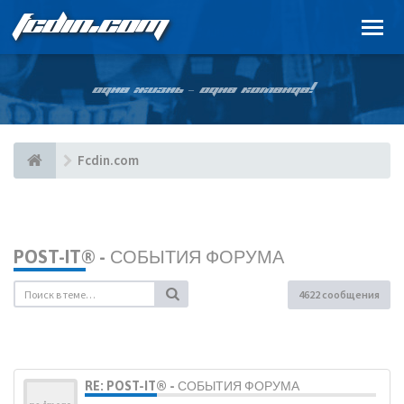
FCDIN.COM
ОДНА ЖИЗНЬ – ОДНА КОМАНДА!
Fcdin.com
POST-IT® - СОБЫТИЯ ФОРУМА
4622 сообщения
RE: POST-IT® - СОБЫТИЯ ФОРУМА