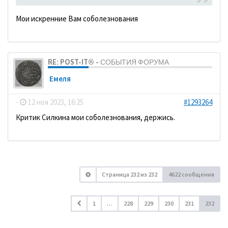
Мои искренние Вам соболезнования
RE: POST-IT® - СОБЫТИЯ ФОРУМА
Емеля
-
12 ноя 2023, 16:25
#1293264
Критик Силкина мои соболезнования, держись.
Страница
232
из
232
4622 сообщения
1
…
228
229
230
231
232