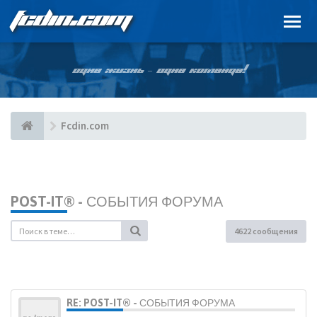
FCDIN.COM
ОДНА ЖИЗНЬ – ОДНА КОМАНДА!
Fcdin.com
POST-IT® - СОБЫТИЯ ФОРУМА
4622 сообщения
RE: POST-IT® - СОБЫТИЯ ФОРУМА