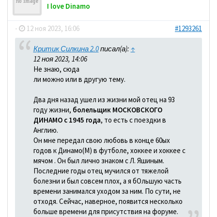
I love Dinamo
-
12 ноя 2023, 16:06
#1293261
Критик Силкина 2.0
писал(а):
↑
12 ноя 2023, 14:06
Не знаю, сюда
ли можно или в другую тему.
Два дня назад ушел из жизни мой отец на 93
году жизни,
болельщик МОСКОВСКОГО
ДИНАМО с 1945 года
, то есть с поездки в
Англию.
Он мне передал свою любовь в конце 60ых
годов к Динамо(М) в футболе, хоккее и хоккее с
мячом . Он был лично знаком с Л. Яшиным.
Последние годы отец мучился от тяжелой
болезни и был совсем плох, а я бОльшую часть
времени занимался уходом за ним. По сути, не
отходя. Сейчас, наверное, появится несколько
больше времени для присутствия на форуме.