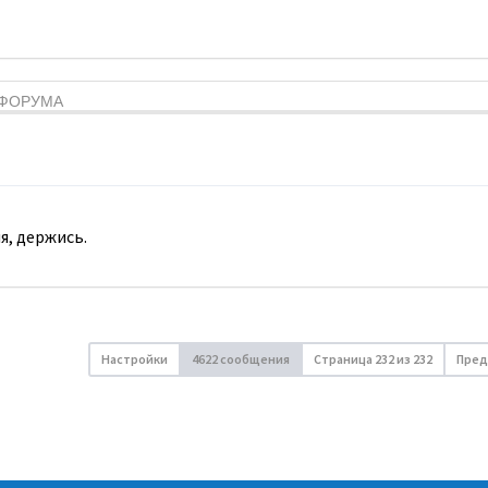
Я ФОРУМА
я, держись.
Настройки
4622 сообщения
Страница
232
из
232
Пред