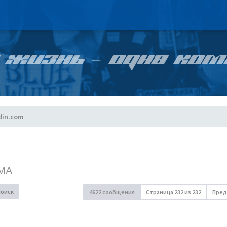
 ЖИЗНЬ – ОДНА КОМ
din.com
МА
Поиск
4622 сообщения
Страница
232
из
232
Пред