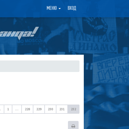
×
МЕНЮ
ВХОД
АНДА!
.
1
…
228
229
230
231
232