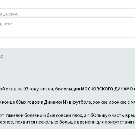
Я ФОРУМА
, 16:06
:
↑
ой отец на 93 году жизни,
болельщик МОСКОВСКОГО ДИНАМО с
конце 60ых годов к Динамо(М) в футболе, хоккее и хоккее с мя
т тяжелой болезни и был совсем плох, а я бОльшую часть врем
аверное, появится несколько больше времени для присутствия 