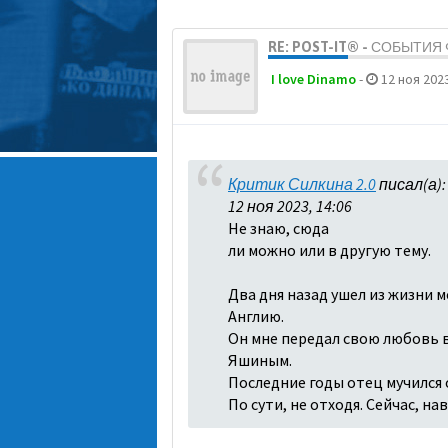
RE: POST-IT® - СОБЫТИ
I love Dinamo
-
12 ноя 2023
Критик Силкина 2.0
писал(а)
12 ноя 2023, 14:06
Не знаю, сюда
ли можно или в другую тему.
Два дня назад ушел из жизни м
Англию.
Он мне передал свою любовь в 
Яшиным.
Последние годы отец мучился о
По сути, не отходя. Сейчас, н