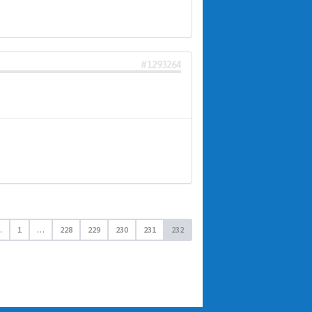
#1293264
.
1
…
228
229
230
231
232