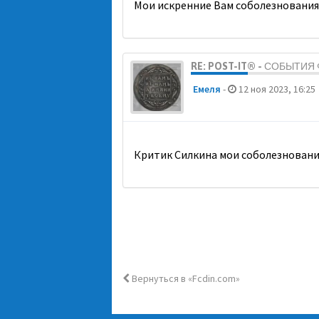
Мои искренние Вам соболезнования
RE: POST-IT® - СОБЫТИ
Емеля
-
12 ноя 2023, 16:25
Критик Силкина мои соболезновани
Вернуться в «Fcdin.com»