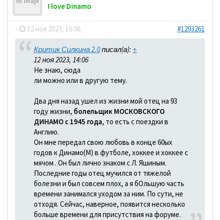
I love Dinamo
-
12 ноя 2023, 16:06
#1293261
Критик Силкина 2.0
писал(а):
↑
12 ноя 2023, 14:06
Не знаю, сюда
ли можно или в другую тему.
Два дня назад ушел из жизни мой отец на 93
году жизни,
болельщик МОСКОВСКОГО
ДИНАМО с 1945 года
, то есть с поездки в
Англию.
Он мне передал свою любовь в конце 60ых
годов к Динамо(М) в футболе, хоккее и хоккее с
мячом . Он был лично знаком с Л. Яшиным.
Последние годы отец мучился от тяжелой
болезни и был совсем плох, а я бОльшую часть
времени занимался уходом за ним. По сути, не
отходя. Сейчас, наверное, появится несколько
больше времени для присутствия на форуме.