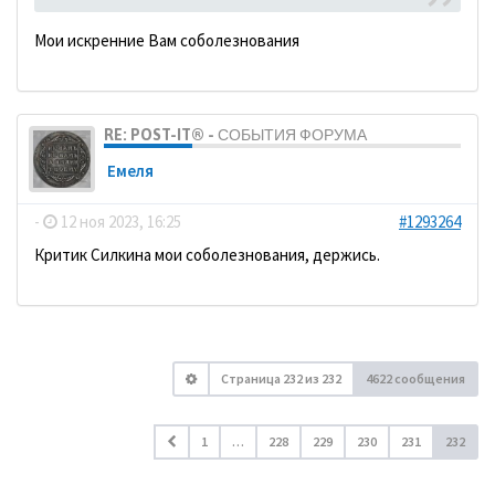
Мои искренние Вам соболезнования
RE: POST-IT® - СОБЫТИЯ ФОРУМА
Емеля
-
12 ноя 2023, 16:25
#1293264
Критик Силкина мои соболезнования, держись.
Страница
232
из
232
4622 сообщения
1
…
228
229
230
231
232