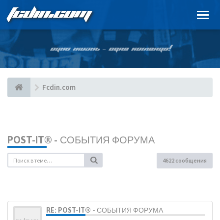
FCDIN.COM
ОДНА ЖИЗНЬ – ОДНА КОМАНДА!
Fcdin.com
POST-IT® - СОБЫТИЯ ФОРУМА
4622 сообщения
RE: POST-IT® - СОБЫТИЯ ФОРУМА