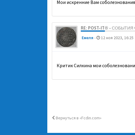
Мои искренние Вам соболезнования
RE: POST-IT® - СОБЫТИ
Емеля
-
12 ноя 2023, 16:25
Критик Силкина мои соболезновани
Вернуться в «Fcdin.com»