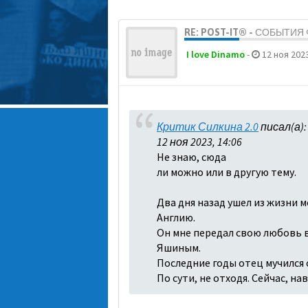
RE: POST-IT® - СОБЫТИ
I love Dinamo
-
12 ноя 2023
Критик Силкина 2.0
писал(а)
12 ноя 2023, 14:06
Не знаю, сюда
ли можно или в другую тему.
Два дня назад ушел из жизни м
Англию.
Он мне передал свою любовь в 
Яшиным.
Последние годы отец мучился о
По сути, не отходя. Сейчас, н