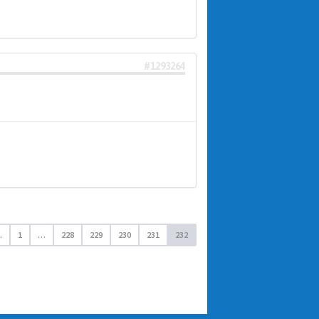
#1293264
.
1
…
228
229
230
231
232