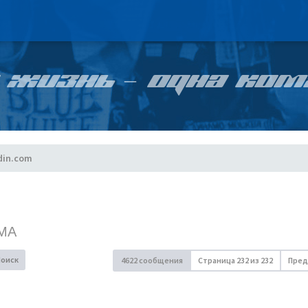
 ЖИЗНЬ – ОДНА КОМ
din.com
МА
Поиск
4622 сообщения
Страница
232
из
232
Пред