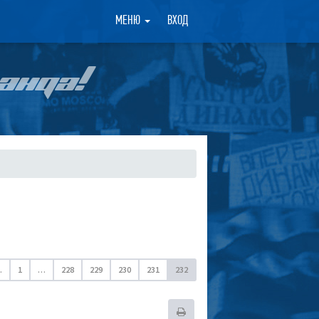
×
МЕНЮ
ВХОД
АНДА!
.
1
…
228
229
230
231
232