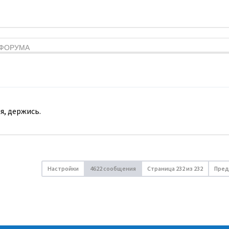
Я ФОРУМА
я, держись.
Настройки
4622 сообщения
Страница
232
из
232
Пред