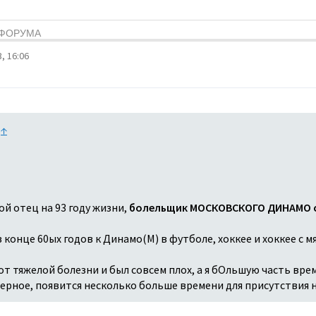
Я ФОРУМА
, 16:06
:
↑
ой отец на 93 году жизни,
болельщик МОСКОВСКОГО ДИНАМО с
конце 60ых годов к Динамо(М) в футболе, хоккее и хоккее с мя
т тяжелой болезни и был совсем плох, а я бОльшую часть врем
аверное, появится несколько больше времени для присутствия 