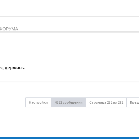
Я ФОРУМА
я, держись.
Настройки
4622 сообщения
Страница
232
из
232
Пред