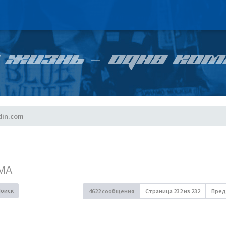
 ЖИЗНЬ – ОДНА КОМ
din.com
МА
Поиск
4622 сообщения
Страница
232
из
232
Пред