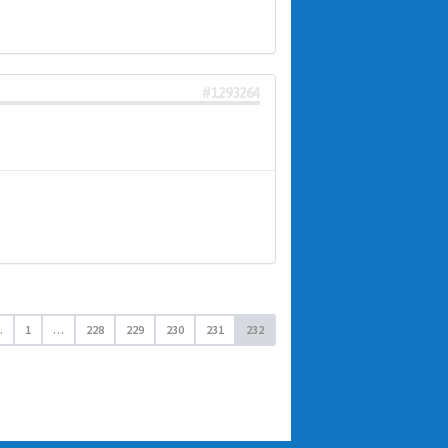
#1293264
.
1
…
228
229
230
231
232