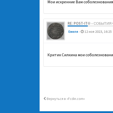
Мои искренние Вам соболезнования
RE: POST-IT® - СОБЫТИ
Емеля
-
12 ноя 2023, 16:25
Критик Силкина мои соболезновани
Вернуться в «Fcdin.com»