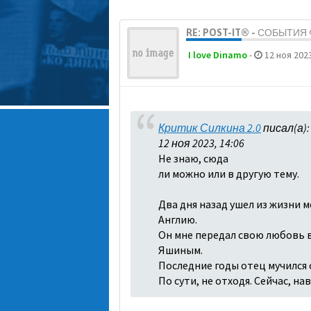
RE: POST-IT® - СОБЫТИ
I love Dinamo
-
12 ноя 2023
Критик Силкина 2.0
писал(а)
12 ноя 2023, 14:06
Не знаю, сюда
ли можно или в другую тему.
Два дня назад ушел из жизни м
Англию.
Он мне передал свою любовь в 
Яшиным.
Последние годы отец мучился о
По сути, не отходя. Сейчас, н