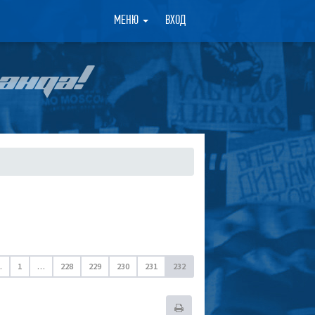
×
МЕНЮ
ВХОД
АНДА!
.
1
…
228
229
230
231
232