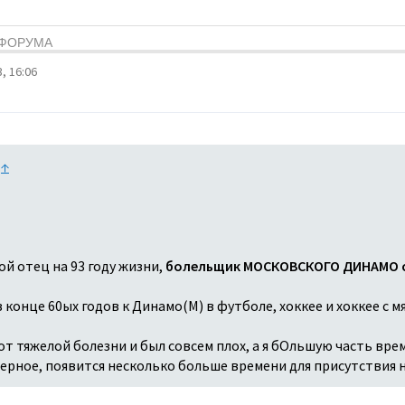
Я ФОРУМА
, 16:06
:
↑
ой отец на 93 году жизни,
болельщик МОСКОВСКОГО ДИНАМО с
конце 60ых годов к Динамо(М) в футболе, хоккее и хоккее с мя
т тяжелой болезни и был совсем плох, а я бОльшую часть врем
аверное, появится несколько больше времени для присутствия 