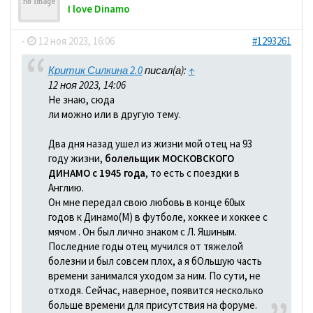
I love Dinamo
-
12 ноя 2023, 16:06
#1293261
Критик Силкина 2.0
писал(а):
↑
12 ноя 2023, 14:06
Не знаю, сюда
ли можно или в другую тему.
Два дня назад ушел из жизни мой отец на 93
году жизни,
болельщик МОСКОВСКОГО
ДИНАМО с 1945 года
, то есть с поездки в
Англию.
Он мне передал свою любовь в конце 60ых
годов к Динамо(М) в футболе, хоккее и хоккее с
мячом . Он был лично знаком с Л. Яшиным.
Последние годы отец мучился от тяжелой
болезни и был совсем плох, а я бОльшую часть
времени занимался уходом за ним. По сути, не
отходя. Сейчас, наверное, появится несколько
больше времени для присутствия на форуме.