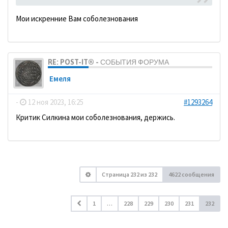
Мои искренние Вам соболезнования
RE: POST-IT® - СОБЫТИЯ ФОРУМА
Емеля
-
12 ноя 2023, 16:25
#1293264
Критик Силкина мои соболезнования, держись.
Страница
232
из
232
4622 сообщения
1
…
228
229
230
231
232