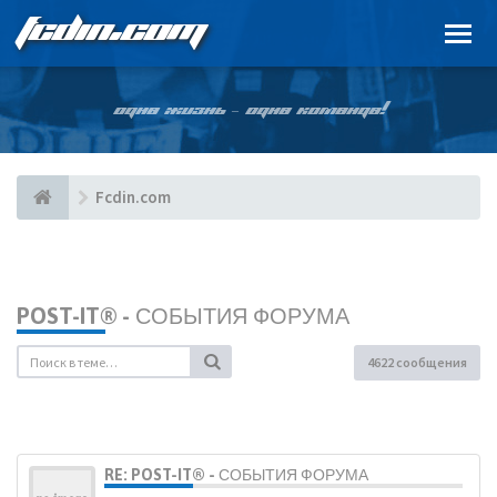
FCDIN.COM
ОДНА ЖИЗНЬ – ОДНА КОМАНДА!
Fcdin.com
POST-IT® - СОБЫТИЯ ФОРУМА
4622 сообщения
RE: POST-IT® - СОБЫТИЯ ФОРУМА