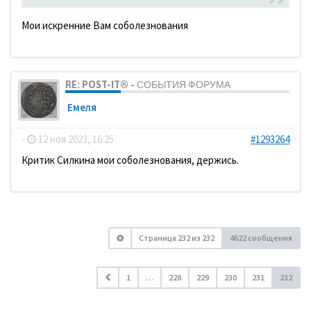
Мои искренние Вам соболезнования
RE: POST-IT® - СОБЫТИЯ ФОРУМА
Емеля
-
12 ноя 2023, 16:25
#1293264
Критик Силкина мои соболезнования, держись.
Страница
232
из
232
4622 сообщения
1
…
228
229
230
231
232