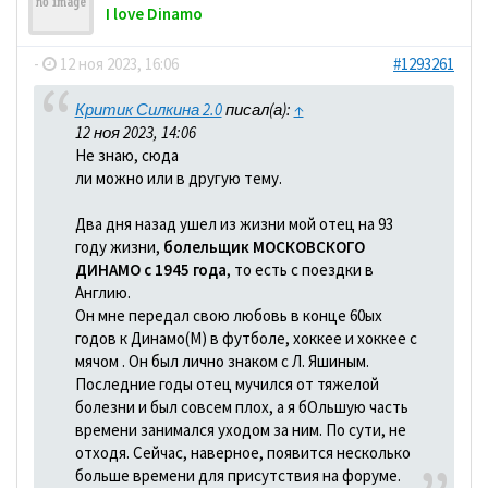
I love Dinamo
-
12 ноя 2023, 16:06
#1293261
Критик Силкина 2.0
писал(а):
↑
12 ноя 2023, 14:06
Не знаю, сюда
ли можно или в другую тему.
Два дня назад ушел из жизни мой отец на 93
году жизни,
болельщик МОСКОВСКОГО
ДИНАМО с 1945 года
, то есть с поездки в
Англию.
Он мне передал свою любовь в конце 60ых
годов к Динамо(М) в футболе, хоккее и хоккее с
мячом . Он был лично знаком с Л. Яшиным.
Последние годы отец мучился от тяжелой
болезни и был совсем плох, а я бОльшую часть
времени занимался уходом за ним. По сути, не
отходя. Сейчас, наверное, появится несколько
больше времени для присутствия на форуме.