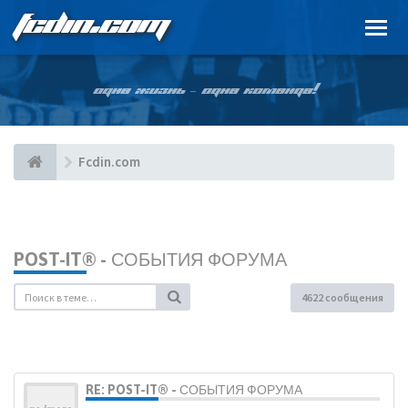
FCDIN.COM
ОДНА ЖИЗНЬ – ОДНА КОМАНДА!
Fcdin.com
POST-IT® - СОБЫТИЯ ФОРУМА
4622 сообщения
RE: POST-IT® - СОБЫТИЯ ФОРУМА