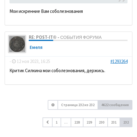
Мои искренние Вам соболезнования
RE: POST-IT® - СОБЫТИЯ ФОРУМА
Емеля
-
12 ноя 2023, 16:25
#1293264
Критик Силкина мои соболезнования, держись.
Страница
232
из
232
4622 сообщения
1
…
228
229
230
231
232