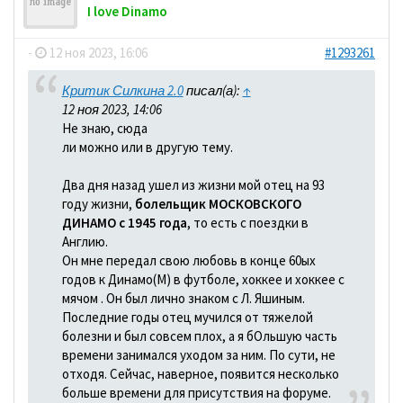
I love Dinamo
-
12 ноя 2023, 16:06
#1293261
Критик Силкина 2.0
писал(а):
↑
12 ноя 2023, 14:06
Не знаю, сюда
ли можно или в другую тему.
Два дня назад ушел из жизни мой отец на 93
году жизни,
болельщик МОСКОВСКОГО
ДИНАМО с 1945 года
, то есть с поездки в
Англию.
Он мне передал свою любовь в конце 60ых
годов к Динамо(М) в футболе, хоккее и хоккее с
мячом . Он был лично знаком с Л. Яшиным.
Последние годы отец мучился от тяжелой
болезни и был совсем плох, а я бОльшую часть
времени занимался уходом за ним. По сути, не
отходя. Сейчас, наверное, появится несколько
больше времени для присутствия на форуме.