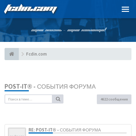
FCDIN.COM
ОДНА ЖИЗНЬ – ОДНА КОМАНДА!
Fcdin.com
POST-IT® - СОБЫТИЯ ФОРУМА
4622 сообщения
RE: POST-IT® - СОБЫТИЯ ФОРУМА