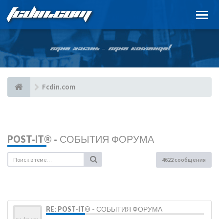
FCDIN.COM
ОДНА ЖИЗНЬ – ОДНА КОМАНДА!
Fcdin.com
POST-IT® - СОБЫТИЯ ФОРУМА
4622 сообщения
RE: POST-IT® - СОБЫТИЯ ФОРУМА