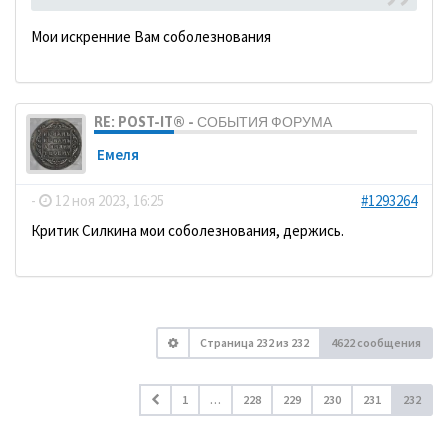
Мои искренние Вам соболезнования
RE: POST-IT® - СОБЫТИЯ ФОРУМА
Емеля
-
12 ноя 2023, 16:25
#1293264
Критик Силкина мои соболезнования, держись.
Страница
232
из
232
4622 сообщения
1
…
228
229
230
231
232