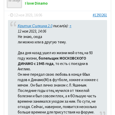
I love Dinamo
-
12 ноя 2023, 16:06
#1293261
Критик Силкина 2.0
писал(а):
↑
12 ноя 2023, 14:06
Не знаю, сюда
ли можно или в другую тему.
Два дня назад ушел из жизни мой отец на 93
году жизни,
болельщик МОСКОВСКОГО
ДИНАМО с 1945 года
, то есть с поездки в
Англию.
Он мне передал свою любовь в конце 60ых
годов к Динамо(М) в футболе, хоккее и хоккее с
мячом . Он был лично знаком с Л. Яшиным.
Последние годы отец мучился от тяжелой
болезни и был совсем плох, а я бОльшую часть
времени занимался уходом за ним. По сути, не
отходя. Сейчас, наверное, появится несколько
больше времени для присутствия на форуме.