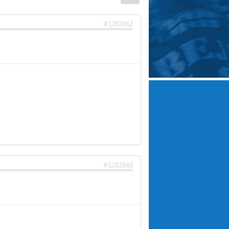
#1282862
#1282866