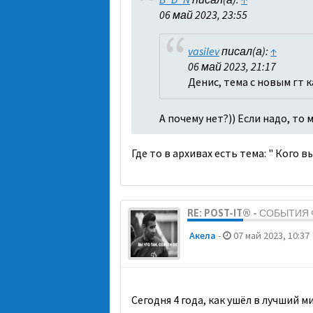
06 май 2023, 23:55
vasilev
писал(а):
↑
06 май 2023, 21:17
Денис, тема с новым гт 
А почему нет?)) Если надо, то
Где то в архивах есть тема: " Кого 
RE: POST-IT® - СОБЫТИ
Акела
-
07 май 2023, 10:37
Сегодня 4 года, как ушёл в лучший 