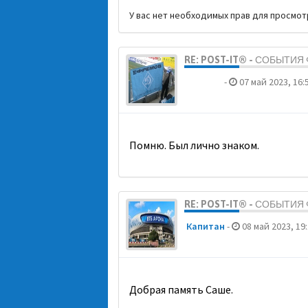
У вас нет необходимых прав для просмо
RE: POST-IT® - СОБЫТИ
dolbano
-
07 май 2023, 16:
Помню. Был лично знаком.
RE: POST-IT® - СОБЫТИ
Кaпитaн
-
08 май 2023, 19
Добрая память Саше.