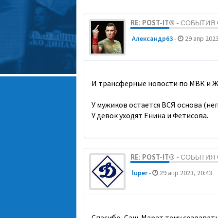
RE: POST-IT® - СОБЫТИ
Александр63
-
29 апр 2023
И трансферные новости по МВК и Ж
У мужиков остается ВСЯ основа (неп
У девок уходят Енина и Фетисова.
RE: POST-IT® - СОБЫТИ
luper
-
29 апр 2023, 20:43
Спасибо, Саш. Марат тему создавать