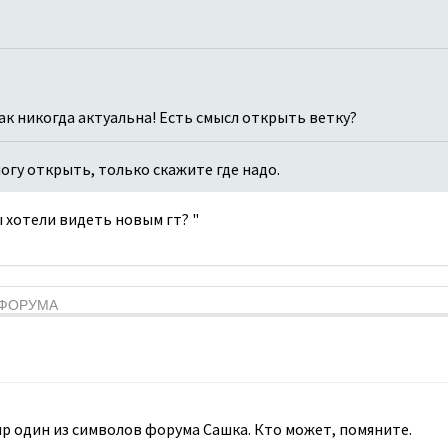
как никогда актуальна! Есть смысл открыть ветку?
 могу открыть, только скажите где надо.
вы хотели видеть новым гт? "
Я ФОРУМА
мир один из символов форума Сашка. Кто может, помяните.