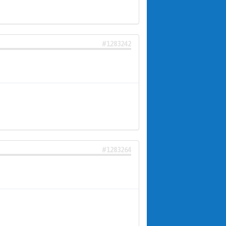
#1283242
#1283264