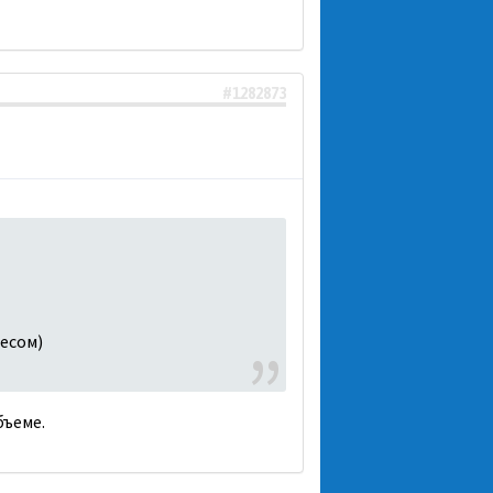
#1282873
Чесом)
бъеме.