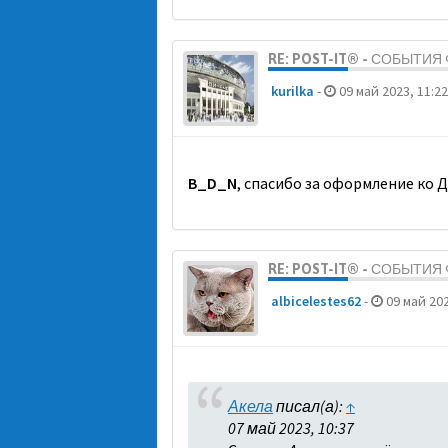
RE: POST-IT® - СОБЫТИ
kurilka
-
09 май 2023, 11:22
B_D_N
, спасибо за оформление ко 
RE: POST-IT® - СОБЫТИ
albicelestes62
-
09 май 202
Акела
писал(а):
↑
07 май 2023, 10:37