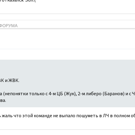
Я ФОРУМА
К и ЖВК.
 (непонятки только с 4-м ЦБ (Жук), 2-м либеро (Баранов) и с 
ва.
 жаль что этой команде не выпало пошуметь в ЛЧ в полном о