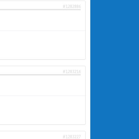
#1282886
#1283216
#1283227