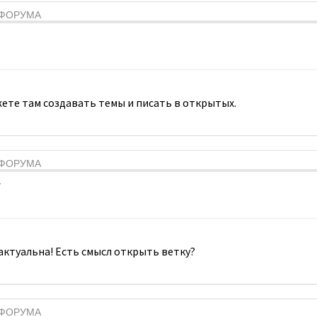
Я ФОРУМА
ете там создавать темы и писать в открытых.
Я ФОРУМА
7
 актуальна! Есть смысл открыть ветку?
Я ФОРУМА