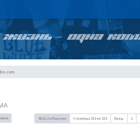
 ЖИЗНЬ – ОДНА КОМ
din.com
МА
Поиск
4622 сообщения
Страница
231
из
232
Пред.
1