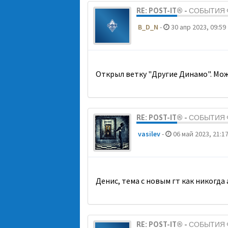
RE: POST-IT® - СОБЫТИ
B_D_N
-
30 апр 2023, 09:59
Открыл ветку "Другие Динамо". Мож
RE: POST-IT® - СОБЫТИ
vasilev
-
06 май 2023, 21:1
Денис, тема с новым гт как никогда
RE: POST-IT® - СОБЫТИ