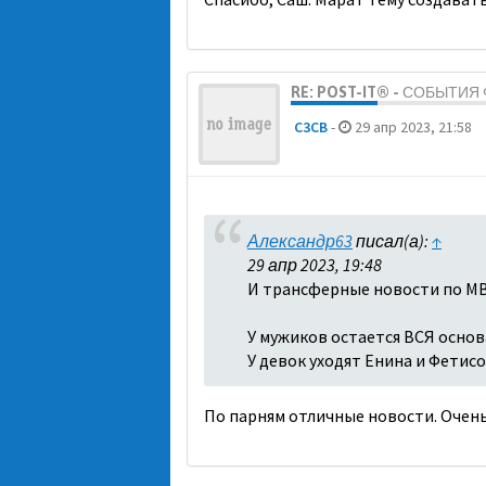
RE: POST-IT® - СОБЫТИ
C3CB
-
29 апр 2023, 21:58
Александр63
писал(а):
↑
29 апр 2023, 19:48
И трансферные новости по МВ
У мужиков остается ВСЯ основа
У девок уходят Енина и Фетисо
По парням отличные новости. Очень