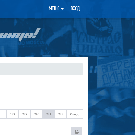
×
МЕНЮ
ВХОД
АНДА!
…
228
229
230
231
232
След.