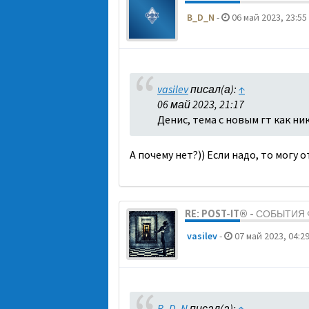
B_D_N
-
06 май 2023, 23:55
vasilev
писал(а):
↑
06 май 2023, 21:17
Денис, тема с новым гт как ни
А почему нет?)) Если надо, то могу 
RE: POST-IT® - СОБЫТИ
vasilev
-
07 май 2023, 04:2
B_D_N
писал(а):
↑