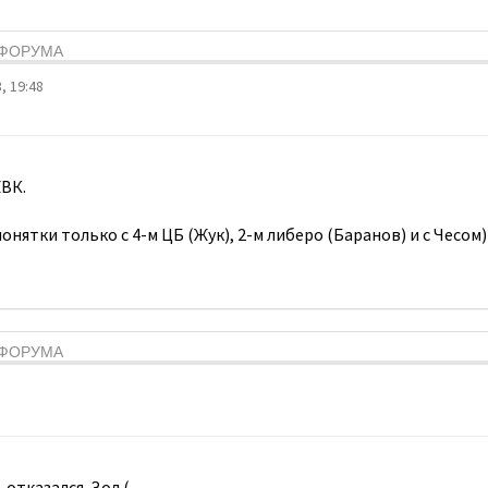
Я ФОРУМА
, 19:48
ВК.
онятки только с 4-м ЦБ (Жук), 2-м либеро (Баранов) и с Чесом)
Я ФОРУМА
 отказался. Зол.(