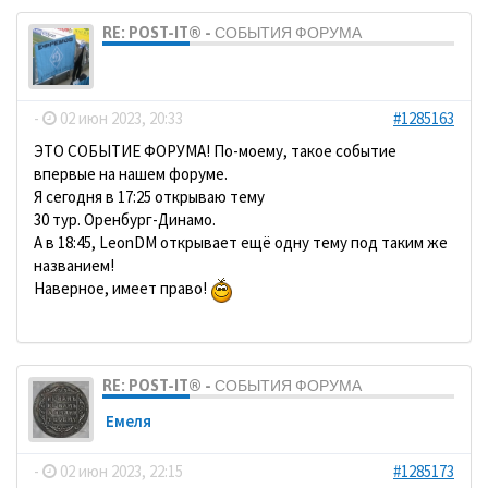
RE: POST-IT® - СОБЫТИЯ ФОРУМА
dolbano
-
02 июн 2023, 20:33
#1285163
ЭТО СОБЫТИЕ ФОРУМА! По-моему, такое событие
впервые на нашем форуме.
Я сегодня в 17:25 открываю тему
30 тур. Оренбург-Динамо.
А в 18:45, LeonDM открывает ещё одну тему под таким же
названием!
Наверное, имеет право!
RE: POST-IT® - СОБЫТИЯ ФОРУМА
Емеля
-
02 июн 2023, 22:15
#1285173