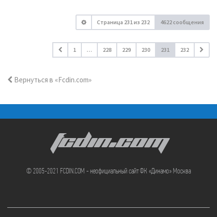
Страница
231
из
232
4622 сообщения
1
…
228
229
230
231
232
Вернуться в «Fcdin.com»
FCDIN.COM
© 2005-2021 FCDIN.COM - неофициальный сайт ФК «Динамо» Москва