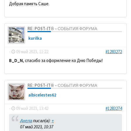
Добрая память Саше.
RE: POST-IT® - СОБЫТИЯ ФОРУМА
kurilka
-
09 май 2023, 11:22
#1283272
B_D_N
, спасибо за оформление ко Дню Победы!
RE: POST-IT® - СОБЫТИЯ ФОРУМА
albicelestes62
-
09 май 2023, 13:42
#1283274
Акела
писал(а):
↑
07 май 2023, 10:37