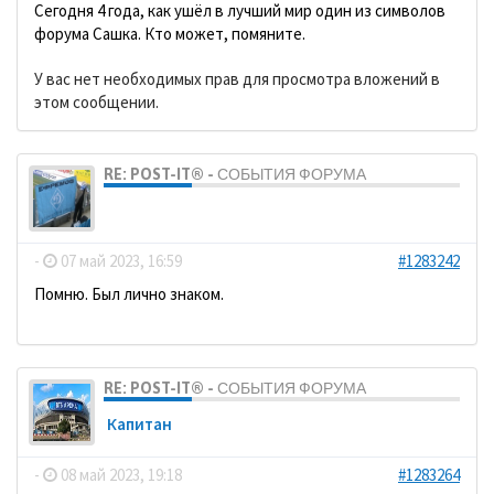
Сегодня 4 года, как ушёл в лучший мир один из символов
форума Сашка. Кто может, помяните.
У вас нет необходимых прав для просмотра вложений в
этом сообщении.
RE: POST-IT® - СОБЫТИЯ ФОРУМА
dolbano
-
07 май 2023, 16:59
#1283242
Помню. Был лично знаком.
RE: POST-IT® - СОБЫТИЯ ФОРУМА
Кaпитaн
-
08 май 2023, 19:18
#1283264