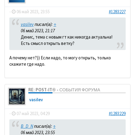
-
06 май 2023, 23:55
#1283227
vasilev
писал(а):
↑
06 май 2023, 21:17
Денис, тема с новым гт как никогда актуальна!
Есть смысл открыть ветку?
А почему нет?)) Если надо, то могу открыть, только
скажите где надо.
RE: POST-IT® - СОБЫТИЯ ФОРУМА
vasilev
-
07 май 2023, 04:29
#1283229
B_D_N
писал(а):
↑
06 май 2023, 23:55