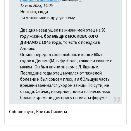
12 ноя 2023, 14:06
Не знаю, сюда
ли можно или в другую тему.
Два дня назад ушел из жизни мой отец на 93
году жизни,
болельщик МОСКОВСКОГО
ДИНАМО с 1945 года
, то есть с поездки в
Англию.
Он мне передал свою любовь в конце 60ых
годов к Динамо(М) в футболе, хоккее и хоккее с
мячом . Он был лично знаком с Л. Яшиным.
Последние годы отец мучился от тяжелой
болезни и был совсем плох, а я бОльшую часть
времени занимался уходом за ним. По сути, не
отходя. Сейчас, наверное, появится несколько
больше времени для присутствия на форуме.
Соболезную , Критик Силкина .