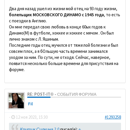
Два дня назад ушел из жизни мой отец на 93 году жизни,
болельщик МОСКОВСКОГО ДИНАМО с 1945 года
, то есть
с поездки в Англию.
Он мне передал свою любовь в конце 60ых годов к
Динамо(М) в футболе, хоккее и хоккее с мячом . Он был
лично знаком с Л. Яшиным.
Последние годы отец мучился от тяжелой болезни и был
совсем плох, а я бОльшую часть времени занимался
уходом за ним. По сути, не отходя. Сейчас, наверное,
появится несколько больше времени для присутствия на
форуме.
RE: POST-IT® - СОБЫТИЯ ФОРУМА
Fil
-
12 ноя 2023, 15:30
#1293258
Критик Силкина 2.0
писал(а):
↑