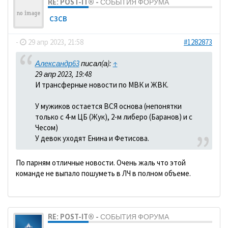
RE: POST-IT® - СОБЫТИЯ ФОРУМА
C3CB
-
29 апр 2023, 21:58
#1282873
Александр63
писал(а):
↑
29 апр 2023, 19:48
И трансферные новости по МВК и ЖВК.
У мужиков остается ВСЯ основа (непонятки
только с 4-м ЦБ (Жук), 2-м либеро (Баранов) и с
Чесом)
У девок уходят Енина и Фетисова.
По парням отличные новости. Очень жаль что этой
команде не выпало пошуметь в ЛЧ в полном объеме.
RE: POST-IT® - СОБЫТИЯ ФОРУМА