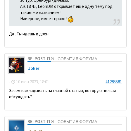
30 тур. Оренбург-Динамо.
А в 18:45, LeonDM открывает ещё одну тему под
таким же названием!
Наверное, имеет право!
Да . Ты идешь в дзен.
RE: POST-IT® - СОБЫТИЯ ФОРУМА
Joker
-
10 июн 2023, 18:01
#1285581
Зачем выкладывать на главной статью, которую нельзя
обсуждать?
RE: POST-IT® - СОБЫТИЯ ФОРУМА