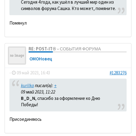
Сегодня 4 года, как ушёл в лучший мир один из
символов форума Сашка. Кто может, помяните.
Помянул
RE: POST-IT® - СОБЫТИЯ ФОРУМА
ОМОНовец
-
09 май 2023, 16:43
#1283276
kurilka
писал(а):
↑
09 май 2023, 11:22
B_D_N
, спасибо за оформление ко Дню
Победы!
Присоединяюсь