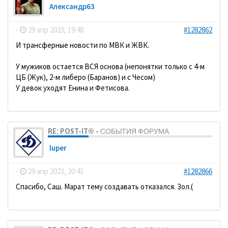
Александр63
-
29 апр 2023, 19:48
#1282862
И трансферные новости по МВК и ЖВК.
У мужиков остается ВСЯ основа (непонятки только с 4-м
ЦБ (Жук), 2-м либеро (Баранов) и с Чесом)
У девок уходят Енина и Фетисова.
RE: POST-IT® - СОБЫТИЯ ФОРУМА
luper
-
29 апр 2023, 20:43
#1282866
Спасибо, Саш. Марат тему создавать отказался. Зол.(