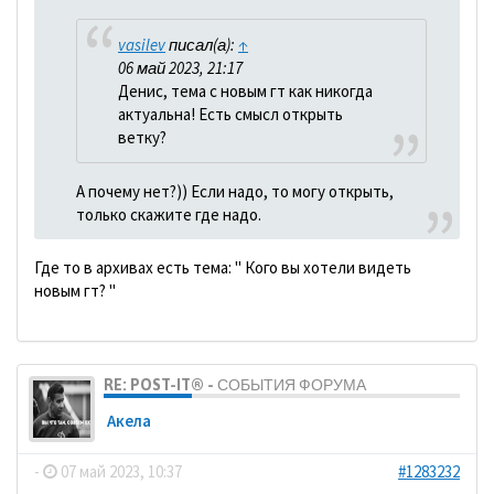
vasilev
писал(а):
↑
06 май 2023, 21:17
Денис, тема с новым гт как никогда
актуальна! Есть смысл открыть
ветку?
А почему нет?)) Если надо, то могу открыть,
только скажите где надо.
Где то в архивах есть тема: " Кого вы хотели видеть
новым гт? "
RE: POST-IT® - СОБЫТИЯ ФОРУМА
Акела
-
07 май 2023, 10:37
#1283232