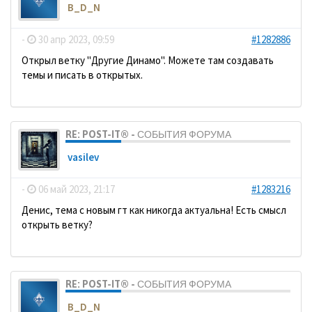
B_D_N
-
30 апр 2023, 09:59
#1282886
Открыл ветку "Другие Динамо". Можете там создавать
темы и писать в открытых.
RE: POST-IT® - СОБЫТИЯ ФОРУМА
vasilev
-
06 май 2023, 21:17
#1283216
Денис, тема с новым гт как никогда актуальна! Есть смысл
открыть ветку?
RE: POST-IT® - СОБЫТИЯ ФОРУМА
B_D_N