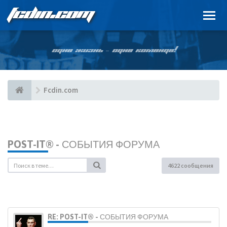
FCDIN.COM
ОДНА ЖИЗНЬ – ОДНА КОМАНДА!
Fcdin.com
POST-IT® - СОБЫТИЯ ФОРУМА
4622 сообщения
RE: POST-IT® - СОБЫТИЯ ФОРУМА