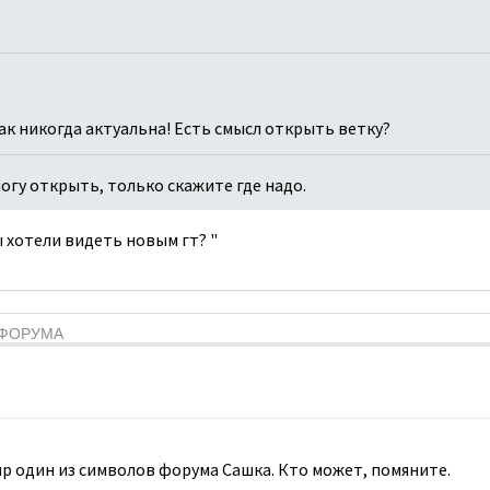
как никогда актуальна! Есть смысл открыть ветку?
 могу открыть, только скажите где надо.
вы хотели видеть новым гт? "
Я ФОРУМА
мир один из символов форума Сашка. Кто может, помяните.