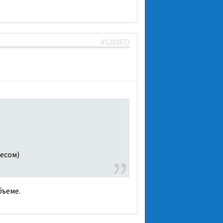
#1282873
Чесом)
бъеме.