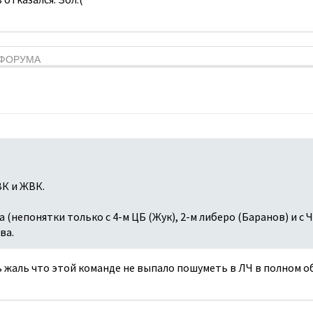
Я ФОРУМА
К и ЖВК.
 (непонятки только с 4-м ЦБ (Жук), 2-м либеро (Баранов) и с 
ва.
 жаль что этой команде не выпало пошуметь в ЛЧ в полном о