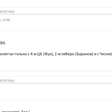
Я ФОРУМА
, 19:48
ВК.
онятки только с 4-м ЦБ (Жук), 2-м либеро (Баранов) и с Чесом)
Я ФОРУМА
 отказался. Зол.(