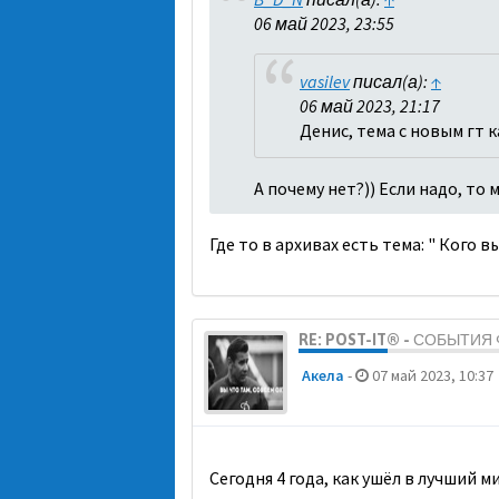
06 май 2023, 23:55
vasilev
писал(а):
↑
06 май 2023, 21:17
Денис, тема с новым гт 
А почему нет?)) Если надо, то
Где то в архивах есть тема: " Кого 
RE: POST-IT® - СОБЫТИ
Акела
-
07 май 2023, 10:37
Сегодня 4 года, как ушёл в лучший 