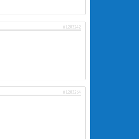
#1283242
#1283264