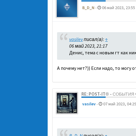
B_D_N
-
06 май 2023, 23:55
vasilev
писал(а):
↑
06 май 2023, 21:17
Денис, тема с новым гт как ни
А почему нет?)) Если надо, то могу 
RE: POST-IT® - СОБЫТИ
vasilev
-
07 май 2023, 04:2
B_D_N
писал(а):
↑