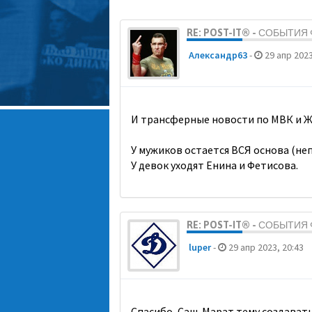
RE: POST-IT® - СОБЫТИ
Александр63
-
29 апр 2023
И трансферные новости по МВК и Ж
У мужиков остается ВСЯ основа (неп
У девок уходят Енина и Фетисова.
RE: POST-IT® - СОБЫТИ
luper
-
29 апр 2023, 20:43
Спасибо, Саш. Марат тему создавать