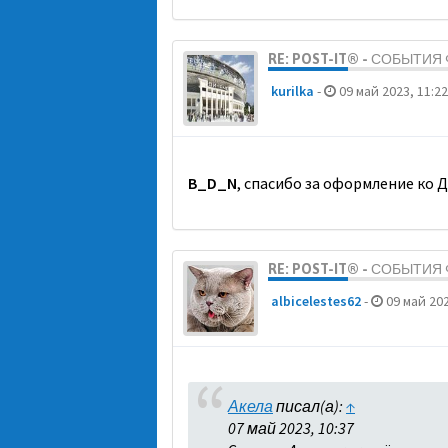
RE: POST-IT® - СОБЫТИ
kurilka
-
09 май 2023, 11:22
B_D_N
, спасибо за оформление ко 
RE: POST-IT® - СОБЫТИ
albicelestes62
-
09 май 202
Акела
писал(а):
↑
07 май 2023, 10:37