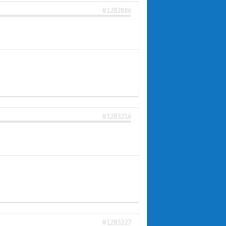
#1282886
#1283216
#1283227