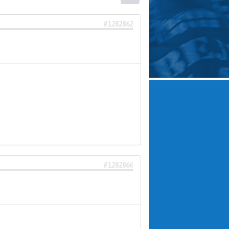
#1282862
#1282866