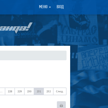
×
МЕНЮ
ВХОД
АНДА!
…
228
229
230
231
232
След.