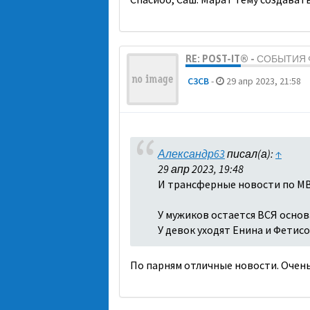
RE: POST-IT® - СОБЫТИ
C3CB
-
29 апр 2023, 21:58
Александр63
писал(а):
↑
29 апр 2023, 19:48
И трансферные новости по МВ
У мужиков остается ВСЯ основа
У девок уходят Енина и Фетисо
По парням отличные новости. Очень