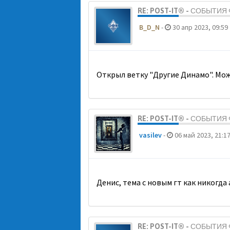
RE: POST-IT® - СОБЫТИ
B_D_N
-
30 апр 2023, 09:59
Открыл ветку "Другие Динамо". Мож
RE: POST-IT® - СОБЫТИ
vasilev
-
06 май 2023, 21:1
Денис, тема с новым гт как никогда
RE: POST-IT® - СОБЫТИ