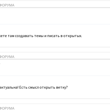
Я ФОРУМА
ете там создавать темы и писать в открытых.
Я ФОРУМА
7
 актуальна! Есть смысл открыть ветку?
Я ФОРУМА