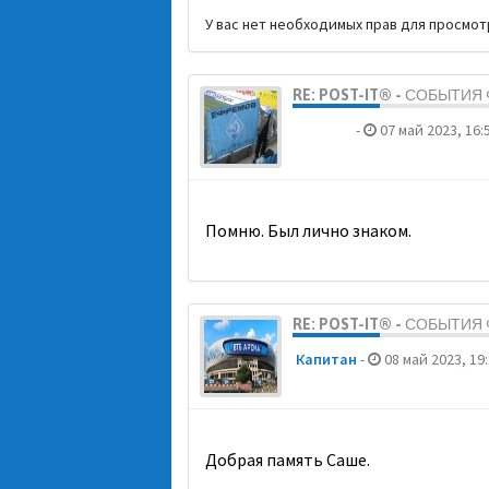
У вас нет необходимых прав для просмо
RE: POST-IT® - СОБЫТИ
dolbano
-
07 май 2023, 16:
Помню. Был лично знаком.
RE: POST-IT® - СОБЫТИ
Кaпитaн
-
08 май 2023, 19
Добрая память Саше.