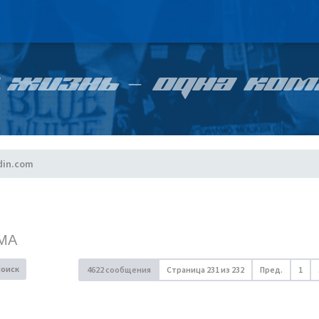
 ЖИЗНЬ – ОДНА КОМ
din.com
МА
Поиск
4622 сообщения
Страница
231
из
232
Пред.
1