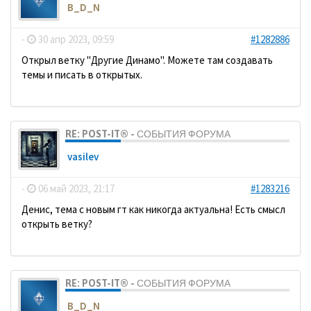
B_D_N
-
30 апр 2023, 09:59
#1282886
Открыл ветку "Другие Динамо". Можете там создавать
темы и писать в открытых.
RE: POST-IT® - СОБЫТИЯ ФОРУМА
vasilev
-
06 май 2023, 21:17
#1283216
Денис, тема с новым гт как никогда актуальна! Есть смысл
открыть ветку?
RE: POST-IT® - СОБЫТИЯ ФОРУМА
B_D_N