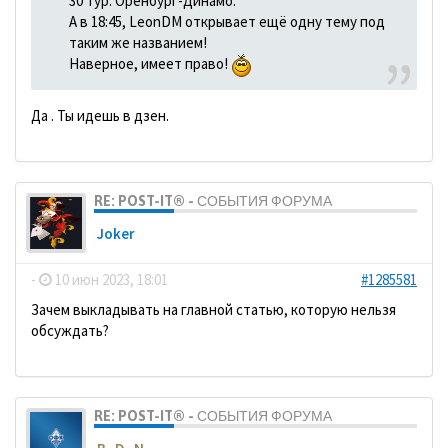
30 тур. Оренбург-Динамо.
А в 18:45, LeonDM открывает ещё одну тему под
таким же названием!
Наверное, имеет право!
Да . Ты идешь в дзен.
RE: POST-IT® - СОБЫТИЯ ФОРУМА
Joker
-
10 июн 2023, 18:01
#1285581
Зачем выкладывать на главной статью, которую нельзя
обсуждать?
RE: POST-IT® - СОБЫТИЯ ФОРУМА