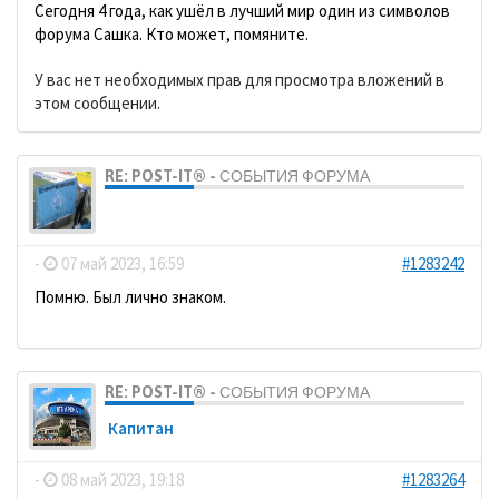
Сегодня 4 года, как ушёл в лучший мир один из символов
форума Сашка. Кто может, помяните.
У вас нет необходимых прав для просмотра вложений в
этом сообщении.
RE: POST-IT® - СОБЫТИЯ ФОРУМА
dolbano
-
07 май 2023, 16:59
#1283242
Помню. Был лично знаком.
RE: POST-IT® - СОБЫТИЯ ФОРУМА
Кaпитaн
-
08 май 2023, 19:18
#1283264