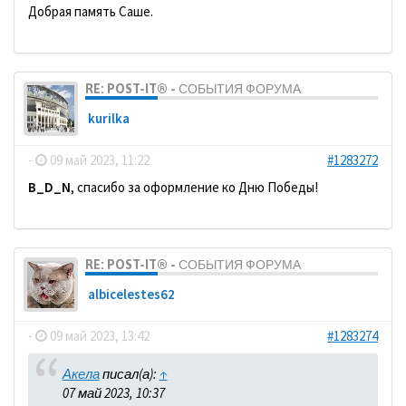
Добрая память Саше.
RE: POST-IT® - СОБЫТИЯ ФОРУМА
kurilka
-
09 май 2023, 11:22
#1283272
B_D_N
, спасибо за оформление ко Дню Победы!
RE: POST-IT® - СОБЫТИЯ ФОРУМА
albicelestes62
-
09 май 2023, 13:42
#1283274
Акела
писал(а):
↑
07 май 2023, 10:37