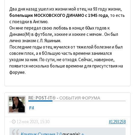
Два дня назад ушел из жизни мой отец на 93 году жизни,
болельщик МОСКОВСКОГО ДИНАМО с 1945 года
, то есть
с поездки в Англию.
Он мне передал свою любовь в конце 60ых годов к
Динамо(М) в футболе, хоккее и хоккее с мячом . Он был
лично знаком с Л. Яшиным.
Последние годы отец мучился от тяжелой болезни и был
совсем плох, а я бОльшую часть времени занимался
уходом за ним. По сути, не отходя. Сейчас, наверное,
появится несколько больше времени для присутствия на
форуме.
RE: POST-IT® - СОБЫТИЯ ФОРУМА
Fil
-
12 ноя 2023, 15:30
#1293258
Критик Силкина 2.0
писал(а):
↑