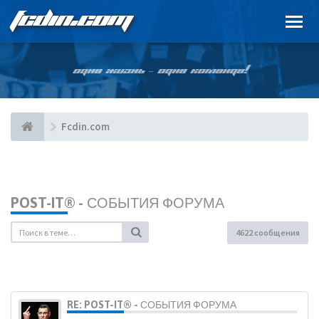
FCDIN.COM
ОДНА ЖИЗНЬ – ОДНА КОМАНДА!
Fcdin.com
POST-IT® - СОБЫТИЯ ФОРУМА
4622 сообщения
RE: POST-IT® - СОБЫТИЯ ФОРУМА