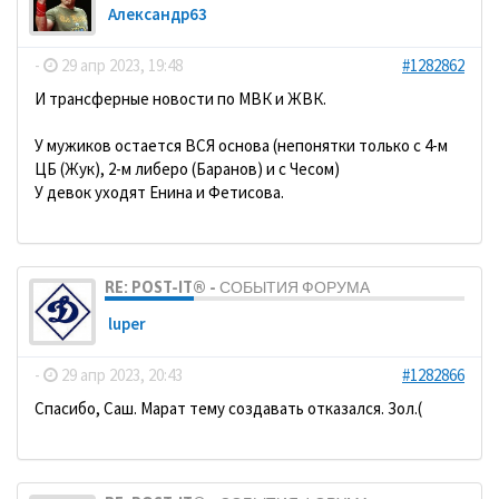
Александр63
-
29 апр 2023, 19:48
#1282862
И трансферные новости по МВК и ЖВК.
У мужиков остается ВСЯ основа (непонятки только с 4-м
ЦБ (Жук), 2-м либеро (Баранов) и с Чесом)
У девок уходят Енина и Фетисова.
RE: POST-IT® - СОБЫТИЯ ФОРУМА
luper
-
29 апр 2023, 20:43
#1282866
Спасибо, Саш. Марат тему создавать отказался. Зол.(