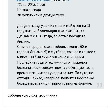
12 ноя 2023, 14:06
Не знаю, сюда
ли можно или в другую тему.
Два дня назад ушел из жизни мой отец на 93
году жизни,
болельщик МОСКОВСКОГО
ДИНАМО с 1945 года
, то есть с поездки в
Англию.
Он мне передал свою любовь в конце 60ых
годов к Динамо(М) в футболе, хоккее и хоккее с
мячом . Он был лично знаком с Л. Яшиным.
Последние годы отец мучился от тяжелой
болезни и был совсем плох, а я бОльшую часть
времени занимался уходом за ним. По сути, не
отходя. Сейчас, наверное, появится несколько
больше времени для присутствия на форуме.
Соболезную , Критик Силкина .