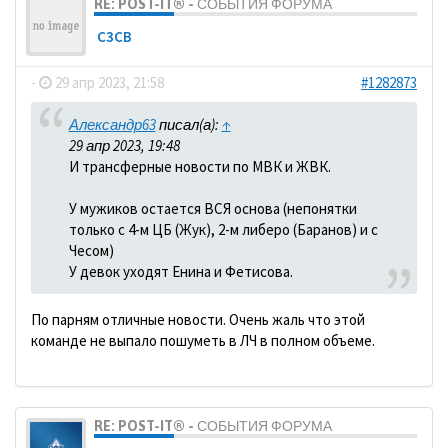
RE: POST-IT® - СОБЫТИЯ ФОРУМА
C3CB
-
29 апр 2023, 21:58
#1282873
Александр63
писал(а):
↑
29 апр 2023, 19:48
И трансферные новости по МВК и ЖВК.
У мужиков остается ВСЯ основа (непонятки
только с 4-м ЦБ (Жук), 2-м либеро (Баранов) и с
Чесом)
У девок уходят Енина и Фетисова.
По парням отличные новости. Очень жаль что этой
команде не выпало пошуметь в ЛЧ в полном объеме.
RE: POST-IT® - СОБЫТИЯ ФОРУМА