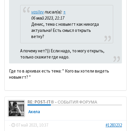
vasilev
писал(а):
↑
06 май 2023, 21:17
Денис, тема с новым гт как никогда
актуальна! Есть смысл открыть
ветку?
А почему нет?)) Если надо, то могу открыть,
только скажите где надо.
Где то в архивах есть тема: " Кого вы хотели видеть
новым гт? "
RE: POST-IT® - СОБЫТИЯ ФОРУМА
Акела
-
07 май 2023, 10:37
#1283232