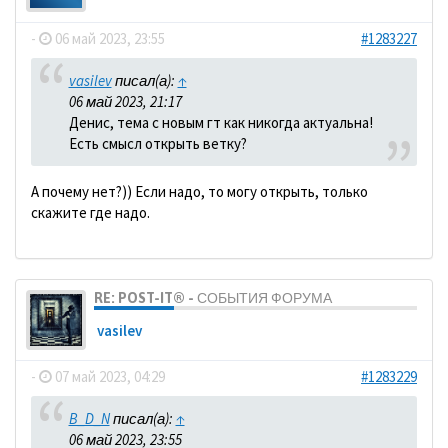
-
06 май 2023, 23:55
#1283227
vasilev
писал(а):
↑
06 май 2023, 21:17
Денис, тема с новым гт как никогда актуальна!
Есть смысл открыть ветку?
А почему нет?)) Если надо, то могу открыть, только
скажите где надо.
RE: POST-IT® - СОБЫТИЯ ФОРУМА
vasilev
-
07 май 2023, 04:29
#1283229
B_D_N
писал(а):
↑
06 май 2023, 23:55