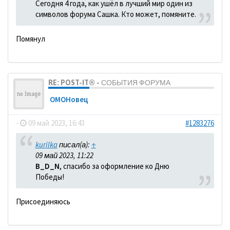
Сегодня 4 года, как ушёл в лучший мир один из
символов форума Сашка. Кто может, помяните.
Помянул
RE: POST-IT® - СОБЫТИЯ ФОРУМА
ОМОНовец
-
09 май 2023, 16:43
#1283276
kurilka
писал(а):
↑
09 май 2023, 11:22
B_D_N
, спасибо за оформление ко Дню
Победы!
Присоединяюсь