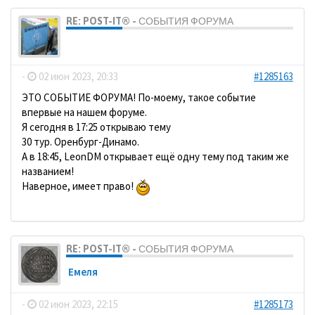
RE: POST-IT® - СОБЫТИЯ ФОРУМА
dolbano
-
02 июн 2023, 20:33
#1285163
ЭТО СОБЫТИЕ ФОРУМА! По-моему, такое событие
впервые на нашем форуме.
Я сегодня в 17:25 открываю тему
30 тур. Оренбург-Динамо.
А в 18:45, LeonDM открывает ещё одну тему под таким же
названием!
Наверное, имеет право!
RE: POST-IT® - СОБЫТИЯ ФОРУМА
Емеля
-
02 июн 2023, 22:15
#1285173