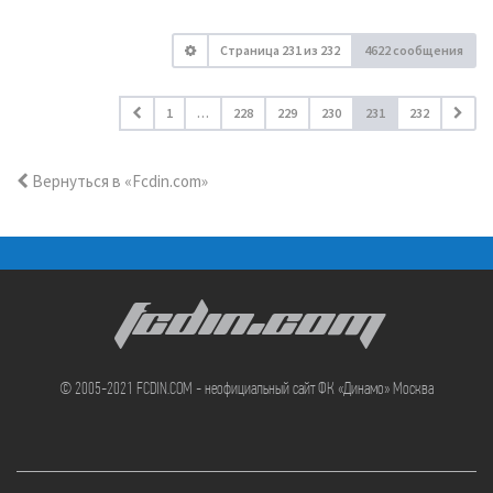
Страница
231
из
232
4622 сообщения
1
…
228
229
230
231
232
Вернуться в «Fcdin.com»
FCDIN.COM
© 2005-2021 FCDIN.COM - неофициальный сайт ФК «Динамо» Москва