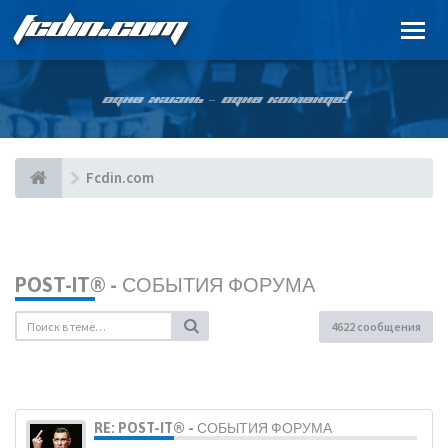
FCDIN.COM
ОДНА ЖИЗНЬ – ОДНА КОМАНДА!
Fcdin.com
POST-IT® - СОБЫТИЯ ФОРУМА
4622 сообщения
RE: POST-IT® - СОБЫТИЯ ФОРУМА