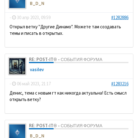
B_D_N
-
30 апр 2023, 09:59
#1282886
Открыл ветку "Другие Динамо". Можете там создавать
темы и писать в открытых.
RE: POST-IT® - СОБЫТИЯ ФОРУМА
vasilev
-
06 май 2023, 21:17
#1283216
Денис, тема с новым гт как никогда актуальна! Есть смысл
открыть ветку?
RE: POST-IT® - СОБЫТИЯ ФОРУМА
B_D_N