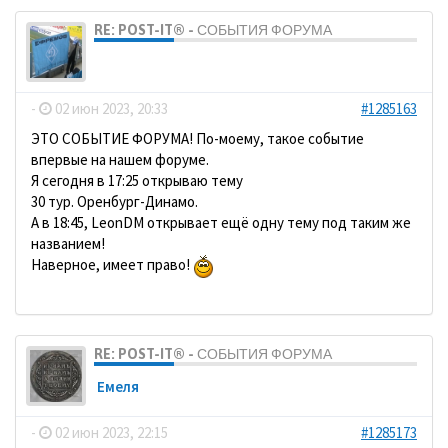
RE: POST-IT® - СОБЫТИЯ ФОРУМА
dolbano
-
02 июн 2023, 20:33
#1285163
ЭТО СОБЫТИЕ ФОРУМА! По-моему, такое событие
впервые на нашем форуме.
Я сегодня в 17:25 открываю тему
30 тур. Оренбург-Динамо.
А в 18:45, LeonDM открывает ещё одну тему под таким же
названием!
Наверное, имеет право!
RE: POST-IT® - СОБЫТИЯ ФОРУМА
Емеля
-
02 июн 2023, 22:15
#1285173