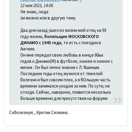
12 ноя 2023, 14:06
Не знаю, сюда
ли можно или в другую тему.
Два дня назад ушел из жизни мой отец на 93
году жизни,
болельщик МОСКОВСКОГО
ДИНАМО с 1945 года
, то есть с поездки в
Англию.
Он мне передал свою любовь в конце 60ых
годов к Динамо(М) в футболе, хоккее и хоккее с
мячом . Он был лично знаком с Л. Яшиным.
Последние годы отец мучился от тяжелой
болезни и был совсем плох, а я бОльшую часть
времени занимался уходом за ним. По сути, не
отходя. Сейчас, наверное, появится несколько
больше времени для присутствия на форуме.
Соболезную , Критик Силкина .