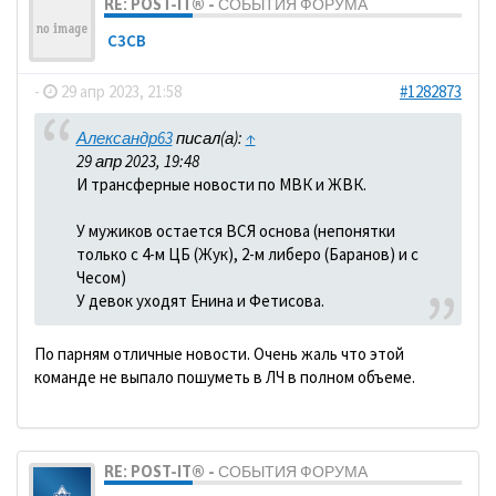
RE: POST-IT® - СОБЫТИЯ ФОРУМА
C3CB
-
29 апр 2023, 21:58
#1282873
Александр63
писал(а):
↑
29 апр 2023, 19:48
И трансферные новости по МВК и ЖВК.
У мужиков остается ВСЯ основа (непонятки
только с 4-м ЦБ (Жук), 2-м либеро (Баранов) и с
Чесом)
У девок уходят Енина и Фетисова.
По парням отличные новости. Очень жаль что этой
команде не выпало пошуметь в ЛЧ в полном объеме.
RE: POST-IT® - СОБЫТИЯ ФОРУМА