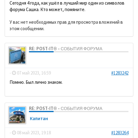
Сегодня 4 года, как ушёл в лучший мир один из символов
форума Сашка. Кто может, помяните.
У вас нет необходимых прав для просмотра вложений в
этом сообщении.
RE: POST-IT® - СОБЫТИЯ ФОРУМА
dolbano
-
07 май 2023, 16:59
#1283242
Помню. Был лично знаком.
RE: POST-IT® - СОБЫТИЯ ФОРУМА
Кaпитaн
-
08 май 2023, 19:18
#1283264