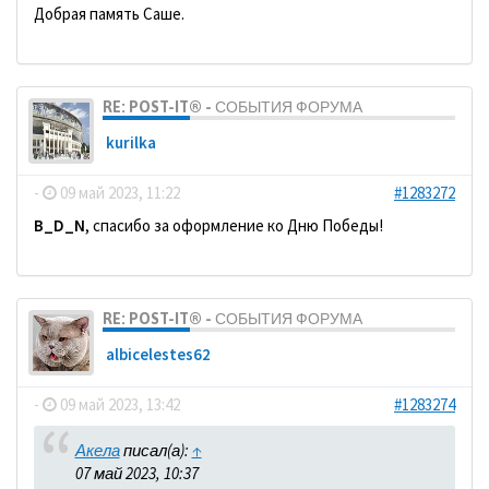
Добрая память Саше.
RE: POST-IT® - СОБЫТИЯ ФОРУМА
kurilka
-
09 май 2023, 11:22
#1283272
B_D_N
, спасибо за оформление ко Дню Победы!
RE: POST-IT® - СОБЫТИЯ ФОРУМА
albicelestes62
-
09 май 2023, 13:42
#1283274
Акела
писал(а):
↑
07 май 2023, 10:37