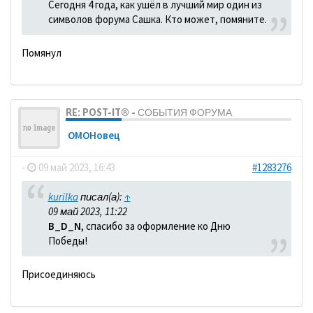
Сегодня 4 года, как ушёл в лучший мир один из
символов форума Сашка. Кто может, помяните.
Помянул
RE: POST-IT® - СОБЫТИЯ ФОРУМА
ОМОНовец
-
09 май 2023, 16:43
#1283276
kurilka
писал(а):
↑
09 май 2023, 11:22
B_D_N
, спасибо за оформление ко Дню
Победы!
Присоединяюсь