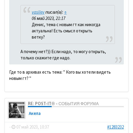
vasilev
писал(а):
↑
06 май 2023, 21:17
Денис, тема с новым гт как никогда
актуальна! Есть смысл открыть
ветку?
А почему нет?)) Если надо, то могу открыть,
только скажите где надо.
Где то в архивах есть тема: " Кого вы хотели видеть
новым гт? "
RE: POST-IT® - СОБЫТИЯ ФОРУМА
Акела
-
07 май 2023, 10:37
#1283232