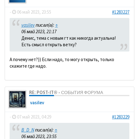
-
06 май 2023, 23:55
#1283227
vasilev
писал(а):
↑
06 май 2023, 21:17
Денис, тема с новым гт как никогда актуальна!
Есть смысл открыть ветку?
А почему нет?)) Если надо, то могу открыть, только
скажите где надо.
RE: POST-IT® - СОБЫТИЯ ФОРУМА
vasilev
-
07 май 2023, 04:29
#1283229
B_D_N
писал(а):
↑
06 май 2023, 23:55