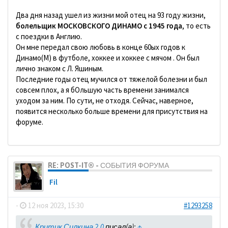
Два дня назад ушел из жизни мой отец на 93 году жизни,
болельщик МОСКОВСКОГО ДИНАМО с 1945 года
, то есть
с поездки в Англию.
Он мне передал свою любовь в конце 60ых годов к
Динамо(М) в футболе, хоккее и хоккее с мячом . Он был
лично знаком с Л. Яшиным.
Последние годы отец мучился от тяжелой болезни и был
совсем плох, а я бОльшую часть времени занимался
уходом за ним. По сути, не отходя. Сейчас, наверное,
появится несколько больше времени для присутствия на
форуме.
RE: POST-IT® - СОБЫТИЯ ФОРУМА
Fil
-
12 ноя 2023, 15:30
#1293258
Критик Силкина 2.0
писал(а):
↑