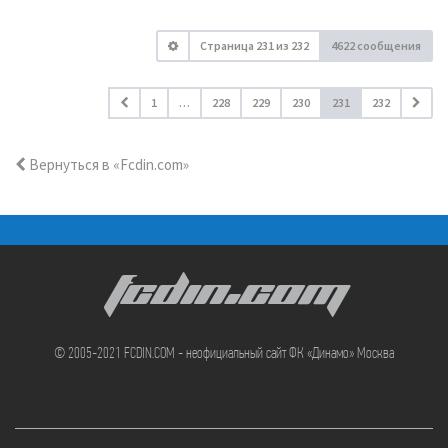
Страница
231
из
232
4622 сообщения
1
…
228
229
230
231
232
Вернуться в «Fcdin.com»
FCDIN.COM
© 2005-2021 FCDIN.COM - неофициальный сайт ФК «Динамо» Москва