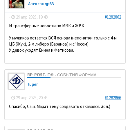
Александр63
-
29 апр 2023, 19:48
#1282862
И трансферные новости по МВК и ЖВК.
У мужиков остается ВСЯ основа (непонятки только с 4-м
ЦБ (Жук), 2-м либеро (Баранов) и с Чесом)
У девок уходят Енина и Фетисова.
RE: POST-IT® - СОБЫТИЯ ФОРУМА
luper
-
29 апр 2023, 20:43
#1282866
Спасибо, Саш. Марат тему создавать отказался. Зол.(