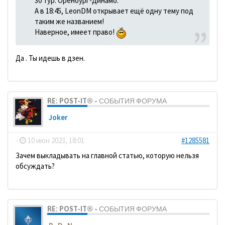
30 тур. Оренбург-Динамо.
А в 18:45, LeonDM открывает ещё одну тему под
таким же названием!
Наверное, имеет право!
Да . Ты идешь в дзен.
RE: POST-IT® - СОБЫТИЯ ФОРУМА
Joker
-
10 июн 2023, 18:01
#1285581
Зачем выкладывать на главной статью, которую нельзя
обсуждать?
RE: POST-IT® - СОБЫТИЯ ФОРУМА