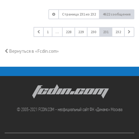
Страница
231
из
232
4622 сообщения
1
…
228
229
230
231
232
Вернуться в «Fcdin.com»
FCDIN.COM
© 2005-2021 FCDIN.COM - неофициальный сайт ФК «Динамо» Москва