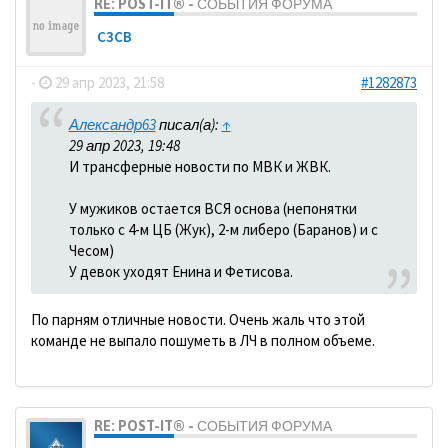
RE: POST-IT® - СОБЫТИЯ ФОРУМА
C3CB
-
29 апр 2023, 21:58
#1282873
Александр63
писал(а):
↑
29 апр 2023, 19:48
И трансферные новости по МВК и ЖВК.
У мужиков остается ВСЯ основа (непонятки
только с 4-м ЦБ (Жук), 2-м либеро (Баранов) и с
Чесом)
У девок уходят Енина и Фетисова.
По парням отличные новости. Очень жаль что этой
команде не выпало пошуметь в ЛЧ в полном объеме.
RE: POST-IT® - СОБЫТИЯ ФОРУМА