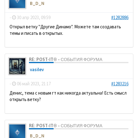
B_D_N
-
30 апр 2023, 09:59
#1282886
Открыл ветку "Другие Динамо". Можете там создавать
темы и писать в открытых.
RE: POST-IT® - СОБЫТИЯ ФОРУМА
vasilev
-
06 май 2023, 21:17
#1283216
Денис, тема с новым гт как никогда актуальна! Есть смысл
открыть ветку?
RE: POST-IT® - СОБЫТИЯ ФОРУМА
B_D_N