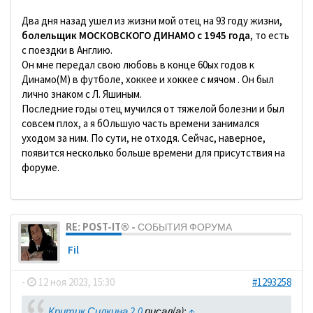
Два дня назад ушел из жизни мой отец на 93 году жизни,
болельщик МОСКОВСКОГО ДИНАМО с 1945 года
, то есть
с поездки в Англию.
Он мне передал свою любовь в конце 60ых годов к
Динамо(М) в футболе, хоккее и хоккее с мячом . Он был
лично знаком с Л. Яшиным.
Последние годы отец мучился от тяжелой болезни и был
совсем плох, а я бОльшую часть времени занимался
уходом за ним. По сути, не отходя. Сейчас, наверное,
появится несколько больше времени для присутствия на
форуме.
RE: POST-IT® - СОБЫТИЯ ФОРУМА
Fil
-
12 ноя 2023, 15:30
#1293258
Критик Силкина 2.0
писал(а):
↑