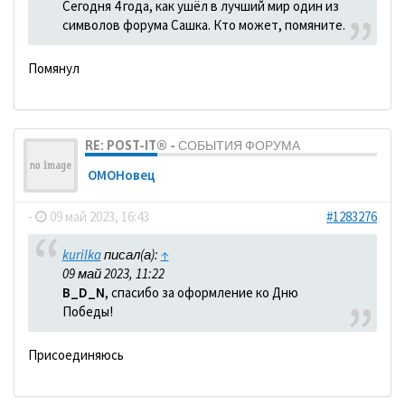
Сегодня 4 года, как ушёл в лучший мир один из
символов форума Сашка. Кто может, помяните.
Помянул
RE: POST-IT® - СОБЫТИЯ ФОРУМА
ОМОНовец
-
09 май 2023, 16:43
#1283276
kurilka
писал(а):
↑
09 май 2023, 11:22
B_D_N
, спасибо за оформление ко Дню
Победы!
Присоединяюсь