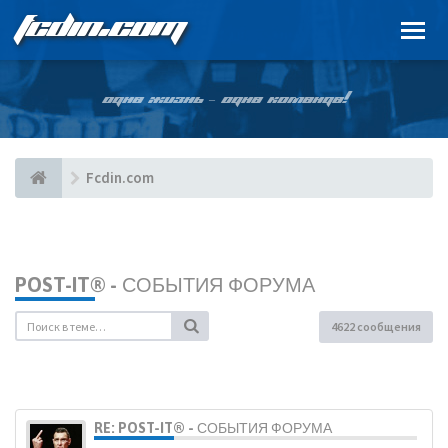
FCDIN.COM
ОДНА ЖИЗНЬ – ОДНА КОМАНДА!
Fcdin.com
POST-IT® - СОБЫТИЯ ФОРУМА
4622 сообщения
RE: POST-IT® - СОБЫТИЯ ФОРУМА