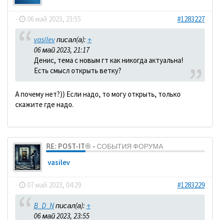
-
06 май 2023, 23:55
#1283227
vasilev
писал(а):
↑
06 май 2023, 21:17
Денис, тема с новым гт как никогда актуальна!
Есть смысл открыть ветку?
А почему нет?)) Если надо, то могу открыть, только
скажите где надо.
RE: POST-IT® - СОБЫТИЯ ФОРУМА
vasilev
-
07 май 2023, 04:29
#1283229
B_D_N
писал(а):
↑
06 май 2023, 23:55