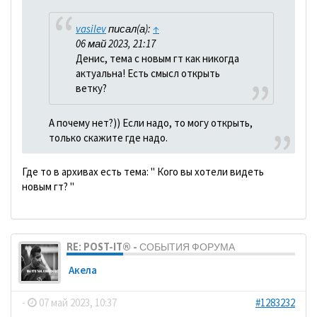
vasilev
писал(а):
↑
06 май 2023, 21:17
Денис, тема с новым гт как никогда
актуальна! Есть смысл открыть
ветку?
А почему нет?)) Если надо, то могу открыть,
только скажите где надо.
Где то в архивах есть тема: " Кого вы хотели видеть
новым гт? "
RE: POST-IT® - СОБЫТИЯ ФОРУМА
Акела
-
07 май 2023, 10:37
#1283232