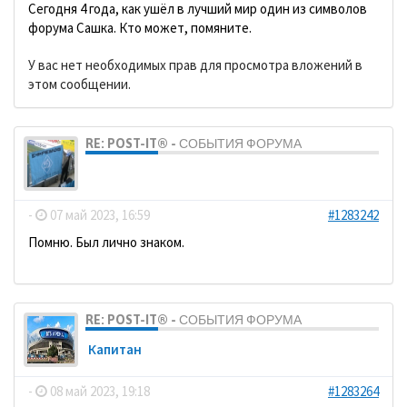
Сегодня 4 года, как ушёл в лучший мир один из символов
форума Сашка. Кто может, помяните.
У вас нет необходимых прав для просмотра вложений в
этом сообщении.
RE: POST-IT® - СОБЫТИЯ ФОРУМА
dolbano
-
07 май 2023, 16:59
#1283242
Помню. Был лично знаком.
RE: POST-IT® - СОБЫТИЯ ФОРУМА
Кaпитaн
-
08 май 2023, 19:18
#1283264