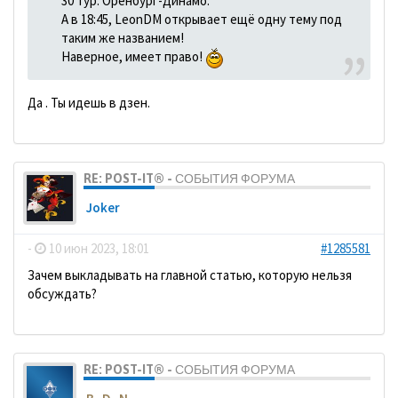
30 тур. Оренбург-Динамо.
А в 18:45, LeonDM открывает ещё одну тему под
таким же названием!
Наверное, имеет право!
Да . Ты идешь в дзен.
RE: POST-IT® - СОБЫТИЯ ФОРУМА
Joker
-
10 июн 2023, 18:01
#1285581
Зачем выкладывать на главной статью, которую нельзя
обсуждать?
RE: POST-IT® - СОБЫТИЯ ФОРУМА