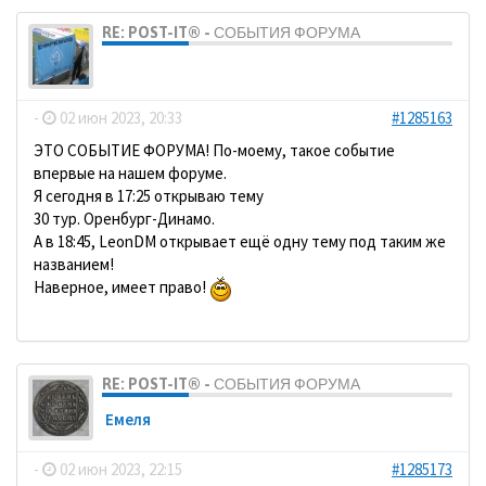
RE: POST-IT® - СОБЫТИЯ ФОРУМА
dolbano
-
02 июн 2023, 20:33
#1285163
ЭТО СОБЫТИЕ ФОРУМА! По-моему, такое событие
впервые на нашем форуме.
Я сегодня в 17:25 открываю тему
30 тур. Оренбург-Динамо.
А в 18:45, LeonDM открывает ещё одну тему под таким же
названием!
Наверное, имеет право!
RE: POST-IT® - СОБЫТИЯ ФОРУМА
Емеля
-
02 июн 2023, 22:15
#1285173