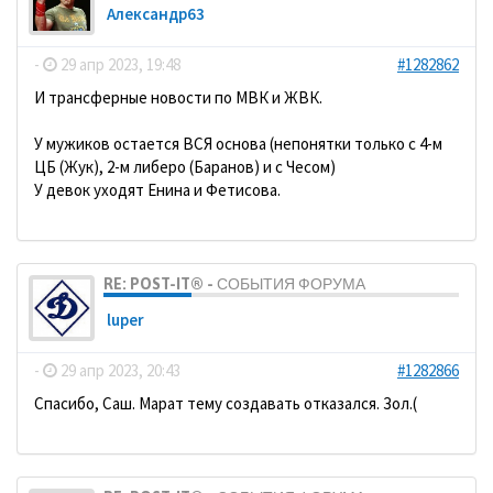
Александр63
-
29 апр 2023, 19:48
#1282862
И трансферные новости по МВК и ЖВК.
У мужиков остается ВСЯ основа (непонятки только с 4-м
ЦБ (Жук), 2-м либеро (Баранов) и с Чесом)
У девок уходят Енина и Фетисова.
RE: POST-IT® - СОБЫТИЯ ФОРУМА
luper
-
29 апр 2023, 20:43
#1282866
Спасибо, Саш. Марат тему создавать отказался. Зол.(