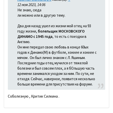
12 ноя 2023, 14:06
Не знаю, сюда
ли можно или в другую тему.
Два дня назад ушел из жизни мой отец на 93
году жизни,
болельщик МОСКОВСКОГО
ДИНАМО с 1945 года
, то есть с поездки в
Англию.
Он мне передал свою любовь в конце 60ых
годов к Динамо(М) в футболе, хоккее и хоккее с
мячом . Он был лично знаком с Л. Яшиным.
Последние годы отец мучился от тяжелой
болезни и был совсем плох, а я бОльшую часть
времени занимался уходом за ним. По сути, не
отходя. Сейчас, наверное, появится несколько
больше времени для присутствия на форуме.
Соболезную , Критик Силкина .