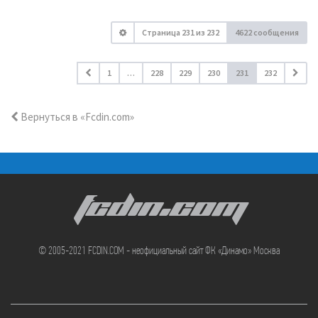
Страница
231
из
232
4622 сообщения
1
…
228
229
230
231
232
Вернуться в «Fcdin.com»
FCDIN.COM
© 2005-2021 FCDIN.COM - неофициальный сайт ФК «Динамо» Москва