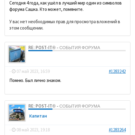
Сегодня 4 года, как ушёл в лучший мир один из символов
форума Сашка. Кто может, помяните.
У вас нет необходимых прав для просмотра вложений в
этом сообщении.
RE: POST-IT® - СОБЫТИЯ ФОРУМА
dolbano
-
07 май 2023, 16:59
#1283242
Помню. Был лично знаком.
RE: POST-IT® - СОБЫТИЯ ФОРУМА
Кaпитaн
-
08 май 2023, 19:18
#1283264