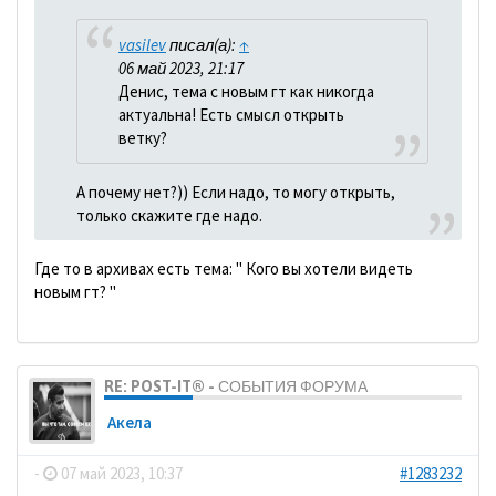
vasilev
писал(а):
↑
06 май 2023, 21:17
Денис, тема с новым гт как никогда
актуальна! Есть смысл открыть
ветку?
А почему нет?)) Если надо, то могу открыть,
только скажите где надо.
Где то в архивах есть тема: " Кого вы хотели видеть
новым гт? "
RE: POST-IT® - СОБЫТИЯ ФОРУМА
Акела
-
07 май 2023, 10:37
#1283232