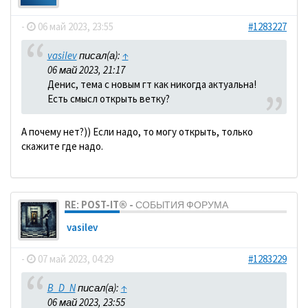
-
06 май 2023, 23:55
#1283227
vasilev
писал(а):
↑
06 май 2023, 21:17
Денис, тема с новым гт как никогда актуальна!
Есть смысл открыть ветку?
А почему нет?)) Если надо, то могу открыть, только
скажите где надо.
RE: POST-IT® - СОБЫТИЯ ФОРУМА
vasilev
-
07 май 2023, 04:29
#1283229
B_D_N
писал(а):
↑
06 май 2023, 23:55