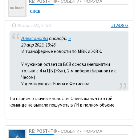
RE: POST-IT® - СОБЫТИЯ ФОРУМА
C3CB
-
29 апр 2023, 21:58
#1282873
Александр63
писал(а):
↑
29 апр 2023, 19:48
И трансферные новости по МВК и ЖВК.
У мужиков остается ВСЯ основа (непонятки
только с 4-м ЦБ (Жук), 2-м либеро (Баранов) и с
Чесом)
У девок уходят Енина и Фетисова.
По парням отличные новости. Очень жаль что этой
команде не выпало пошуметь в ЛЧ в полном объеме.
RE: POST-IT® - СОБЫТИЯ ФОРУМА