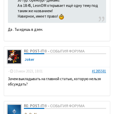
30 тур. Оренбург-Динамо.
А в 18:45, LeonDM открывает ещё одну тему под
таким же названием!
Наверное, имеет право!
Да . Ты идешь в дзен.
RE: POST-IT® - СОБЫТИЯ ФОРУМА
Joker
-
10 июн 2023, 18:01
#1285581
Зачем выкладывать на главной статью, которую нельзя
обсуждать?
RE: POST-IT® - СОБЫТИЯ ФОРУМА