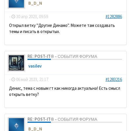
B_D_N
-
30 апр 2023, 09:59
#1282886
Открыл ветку "Другие Динамо". Можете там создавать
темы и писать в открытых.
RE: POST-IT® - СОБЫТИЯ ФОРУМА
vasilev
-
06 май 2023, 21:17
#1283216
Денис, тема с новым гт как никогда актуальна! Есть смысл
открыть ветку?
RE: POST-IT® - СОБЫТИЯ ФОРУМА
B_D_N