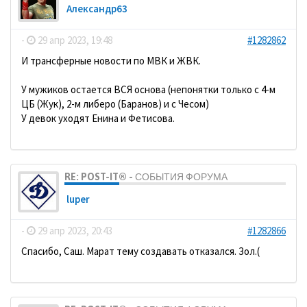
Александр63
-
29 апр 2023, 19:48
#1282862
И трансферные новости по МВК и ЖВК.
У мужиков остается ВСЯ основа (непонятки только с 4-м
ЦБ (Жук), 2-м либеро (Баранов) и с Чесом)
У девок уходят Енина и Фетисова.
RE: POST-IT® - СОБЫТИЯ ФОРУМА
luper
-
29 апр 2023, 20:43
#1282866
Спасибо, Саш. Марат тему создавать отказался. Зол.(