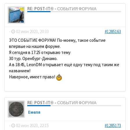
RE: POST-IT® - СОБЫТИЯ ФОРУМА
dolbano
-
02 июн 2023, 20:33
#1285163
ЭТО СОБЫТИЕ ФОРУМА! По-моему, такое событие
впервые на нашем форуме.
Я сегодня в 17:25 открываю тему
30 тур. Оренбург-Динамо.
А в 18:45, LeonDM открывает ещё одну тему под таким же
названием!
Наверное, имеет право!
RE: POST-IT® - СОБЫТИЯ ФОРУМА
Емеля
-
02 июн 2023, 22:15
#1285173