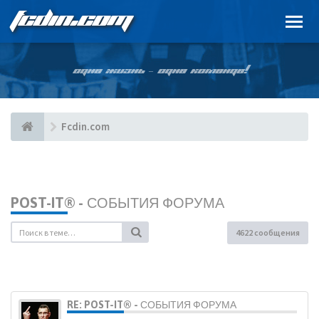
FCDIN.COM
ОДНА ЖИЗНЬ – ОДНА КОМАНДА!
Fcdin.com
POST-IT® - СОБЫТИЯ ФОРУМА
4622 сообщения
RE: POST-IT® - СОБЫТИЯ ФОРУМА