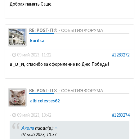
Добрая память Саше.
RE: POST-IT® - СОБЫТИЯ ФОРУМА
kurilka
-
09 май 2023, 11:22
#1283272
B_D_N
, спасибо за оформление ко Дню Победы!
RE: POST-IT® - СОБЫТИЯ ФОРУМА
albicelestes62
-
09 май 2023, 13:42
#1283274
Акела
писал(а):
↑
07 май 2023, 10:37