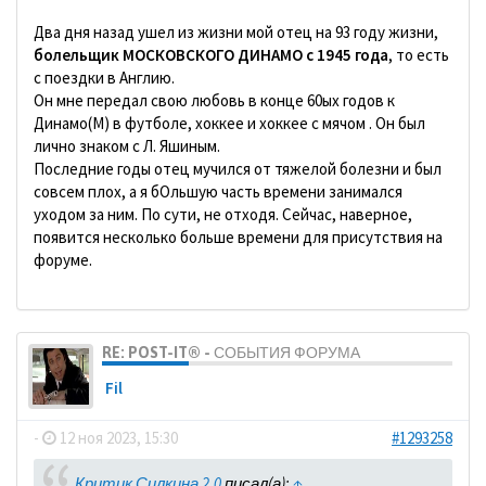
Два дня назад ушел из жизни мой отец на 93 году жизни,
болельщик МОСКОВСКОГО ДИНАМО с 1945 года
, то есть
с поездки в Англию.
Он мне передал свою любовь в конце 60ых годов к
Динамо(М) в футболе, хоккее и хоккее с мячом . Он был
лично знаком с Л. Яшиным.
Последние годы отец мучился от тяжелой болезни и был
совсем плох, а я бОльшую часть времени занимался
уходом за ним. По сути, не отходя. Сейчас, наверное,
появится несколько больше времени для присутствия на
форуме.
RE: POST-IT® - СОБЫТИЯ ФОРУМА
Fil
-
12 ноя 2023, 15:30
#1293258
Критик Силкина 2.0
писал(а):
↑