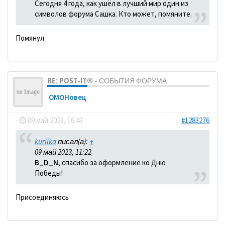
Сегодня 4 года, как ушёл в лучший мир один из
символов форума Сашка. Кто может, помяните.
Помянул
RE: POST-IT® - СОБЫТИЯ ФОРУМА
ОМОНовец
-
09 май 2023, 16:43
#1283276
kurilka
писал(а):
↑
09 май 2023, 11:22
B_D_N
, спасибо за оформление ко Дню
Победы!
Присоединяюсь