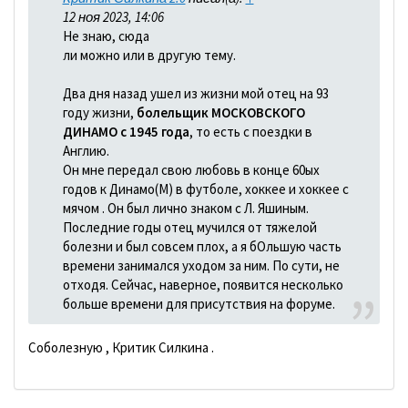
12 ноя 2023, 14:06
Не знаю, сюда
ли можно или в другую тему.
Два дня назад ушел из жизни мой отец на 93
году жизни,
болельщик МОСКОВСКОГО
ДИНАМО с 1945 года
, то есть с поездки в
Англию.
Он мне передал свою любовь в конце 60ых
годов к Динамо(М) в футболе, хоккее и хоккее с
мячом . Он был лично знаком с Л. Яшиным.
Последние годы отец мучился от тяжелой
болезни и был совсем плох, а я бОльшую часть
времени занимался уходом за ним. По сути, не
отходя. Сейчас, наверное, появится несколько
больше времени для присутствия на форуме.
Соболезную , Критик Силкина .