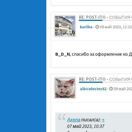
RE: POST-IT® - СОБЫТИ
kurilka
-
09 май 2023, 11:22
B_D_N
, спасибо за оформление ко 
RE: POST-IT® - СОБЫТИ
albicelestes62
-
09 май 202
Акела
писал(а):
↑
07 май 2023, 10:37