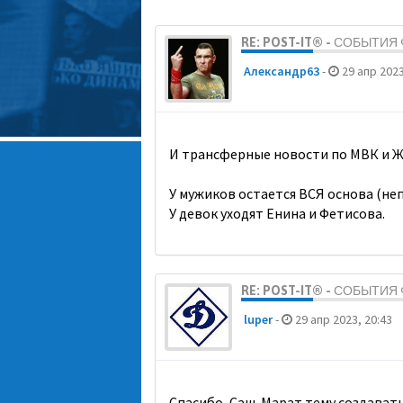
RE: POST-IT® - СОБЫТИ
Александр63
-
29 апр 2023
И трансферные новости по МВК и Ж
У мужиков остается ВСЯ основа (неп
У девок уходят Енина и Фетисова.
RE: POST-IT® - СОБЫТИ
luper
-
29 апр 2023, 20:43
Спасибо, Саш. Марат тему создавать