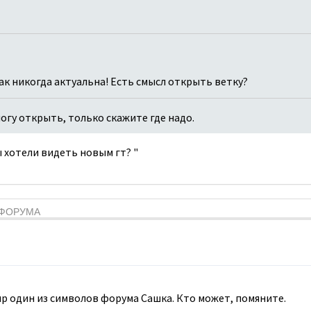
как никогда актуальна! Есть смысл открыть ветку?
 могу открыть, только скажите где надо.
вы хотели видеть новым гт? "
Я ФОРУМА
мир один из символов форума Сашка. Кто может, помяните.