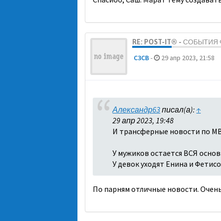
RE: POST-IT® - СОБЫТИ
C3CB
-
29 апр 2023, 21:58
Александр63
писал(а):
↑
29 апр 2023, 19:48
И трансферные новости по МВ
У мужиков остается ВСЯ основа
У девок уходят Енина и Фетисо
По парням отличные новости. Очень