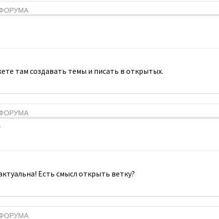
Я ФОРУМА
ете там создавать темы и писать в открытых.
Я ФОРУМА
7
 актуальна! Есть смысл открыть ветку?
Я ФОРУМА