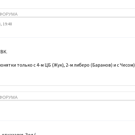
Я ФОРУМА
, 19:48
ВК.
онятки только с 4-м ЦБ (Жук), 2-м либеро (Баранов) и с Чесом)
Я ФОРУМА
 отказался. Зол.(