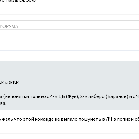
Я ФОРУМА
К и ЖВК.
 (непонятки только с 4-м ЦБ (Жук), 2-м либеро (Баранов) и с 
ва.
 жаль что этой команде не выпало пошуметь в ЛЧ в полном о