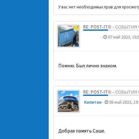
У вас нет необходимых прав для просмо
RE: POST-IT® - СОБЫТИ
dolbano
-
07 май 2023, 16:
Помню. Был лично знаком.
RE: POST-IT® - СОБЫТИ
Кaпитaн
-
08 май 2023, 19
Добрая память Саше.