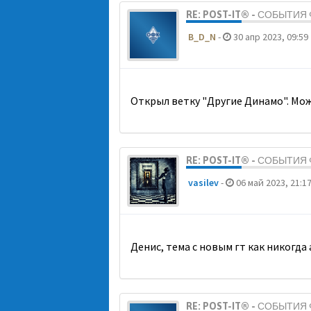
RE: POST-IT® - СОБЫТИ
B_D_N
-
30 апр 2023, 09:59
Открыл ветку "Другие Динамо". Мож
RE: POST-IT® - СОБЫТИ
vasilev
-
06 май 2023, 21:1
Денис, тема с новым гт как никогда
RE: POST-IT® - СОБЫТИ