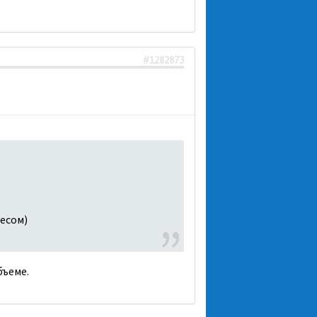
#1282873
Чесом)
бъеме.