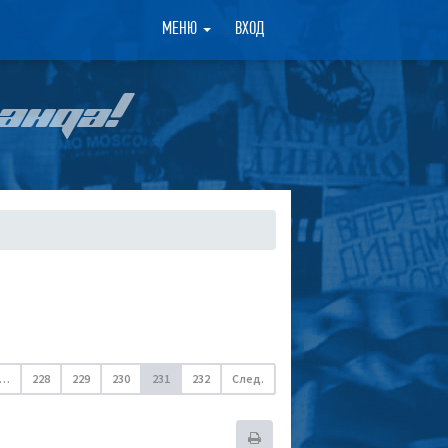
×
МЕНЮ
ВХОД
АНДА!
…
228
229
230
231
232
След.