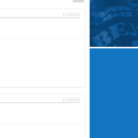
#1282862
#1282866