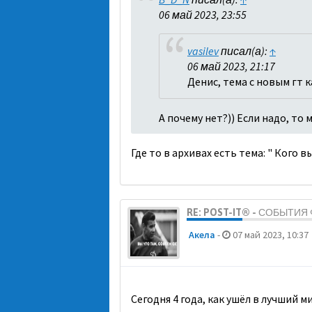
06 май 2023, 23:55
vasilev
писал(а):
↑
06 май 2023, 21:17
Денис, тема с новым гт 
А почему нет?)) Если надо, то
Где то в архивах есть тема: " Кого 
RE: POST-IT® - СОБЫТИ
Акела
-
07 май 2023, 10:37
Сегодня 4 года, как ушёл в лучший 