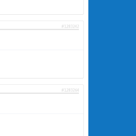
#1283242
#1283264