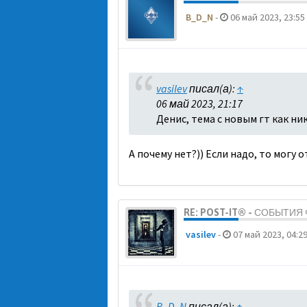
B_D_N
-
06 май 2023, 23:55
vasilev
писал(а):
↑
06 май 2023, 21:17
Денис, тема с новым гт как ни
А почему нет?)) Если надо, то могу 
RE: POST-IT® - СОБЫТИ
vasilev
-
07 май 2023, 04:2
B_D_N
писал(а):
↑