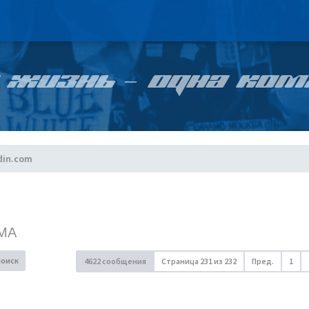
 ЖИЗНЬ – ОДНА КОМ
din.com
МА
Поиск
4622 сообщения
Страница
231
из
232
Пред.
1