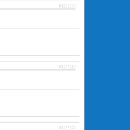
#1282886
#1283216
#1283227