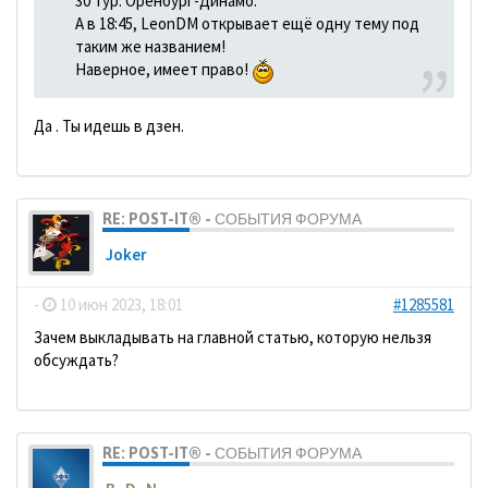
30 тур. Оренбург-Динамо.
А в 18:45, LeonDM открывает ещё одну тему под
таким же названием!
Наверное, имеет право!
Да . Ты идешь в дзен.
RE: POST-IT® - СОБЫТИЯ ФОРУМА
Joker
-
10 июн 2023, 18:01
#1285581
Зачем выкладывать на главной статью, которую нельзя
обсуждать?
RE: POST-IT® - СОБЫТИЯ ФОРУМА