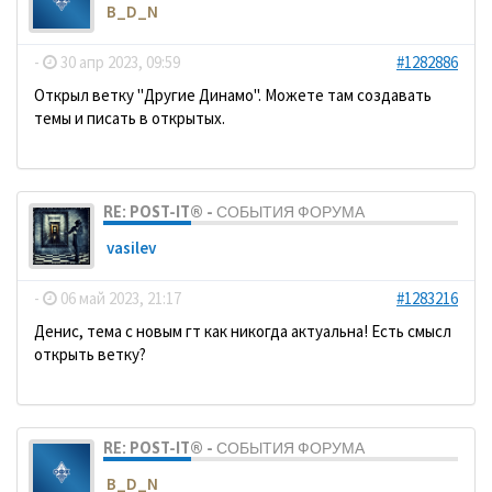
B_D_N
-
30 апр 2023, 09:59
#1282886
Открыл ветку "Другие Динамо". Можете там создавать
темы и писать в открытых.
RE: POST-IT® - СОБЫТИЯ ФОРУМА
vasilev
-
06 май 2023, 21:17
#1283216
Денис, тема с новым гт как никогда актуальна! Есть смысл
открыть ветку?
RE: POST-IT® - СОБЫТИЯ ФОРУМА
B_D_N