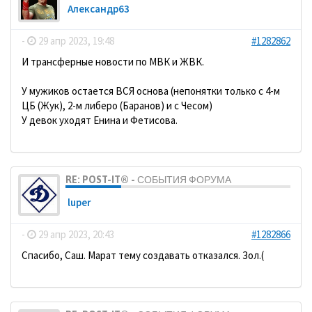
Александр63
-
29 апр 2023, 19:48
#1282862
И трансферные новости по МВК и ЖВК.
У мужиков остается ВСЯ основа (непонятки только с 4-м
ЦБ (Жук), 2-м либеро (Баранов) и с Чесом)
У девок уходят Енина и Фетисова.
RE: POST-IT® - СОБЫТИЯ ФОРУМА
luper
-
29 апр 2023, 20:43
#1282866
Спасибо, Саш. Марат тему создавать отказался. Зол.(