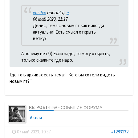
vasilev
писал(а):
↑
06 май 2023, 21:17
Денис, тема с новым гт как никогда
актуальна! Есть смысл открыть
ветку?
А почему нет?)) Если надо, то могу открыть,
только скажите где надо.
Где то в архивах есть тема: " Кого вы хотели видеть
новым гт? "
RE: POST-IT® - СОБЫТИЯ ФОРУМА
Акела
-
07 май 2023, 10:37
#1283232