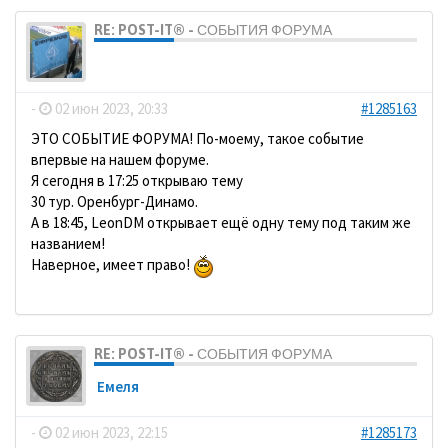
RE: POST-IT® - СОБЫТИЯ ФОРУМА
dolbano
-
02 июн 2023, 20:33
#1285163
ЭТО СОБЫТИЕ ФОРУМА! По-моему, такое событие
впервые на нашем форуме.
Я сегодня в 17:25 открываю тему
30 тур. Оренбург-Динамо.
А в 18:45, LeonDM открывает ещё одну тему под таким же
названием!
Наверное, имеет право!
RE: POST-IT® - СОБЫТИЯ ФОРУМА
Емеля
-
02 июн 2023, 22:15
#1285173