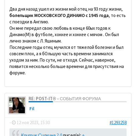
Два дня назад ушел из жизни мой отец на 93 году жизни,
болельщик МОСКОВСКОГО ДИНАМО с 1945 года
, то есть
с поездки в Англию.
Он мне передал свою любовь в конце 60ых годов к
Динамо(М) в футболе, хоккее и хоккее с мячом . Он был
лично знаком с Л. Яшиным.
Последние годы отец мучился от тяжелой болезни и был
совсем плох, а я бОльшую часть времени занимался
уходом за ним. По сути, не отходя. Сейчас, наверное,
появится несколько больше времени для присутствия на
форуме.
RE: POST-IT® - СОБЫТИЯ ФОРУМА
Fil
-
12 ноя 2023, 15:30
#1293258
Критик Силкина 2.0
писал(а):
↑