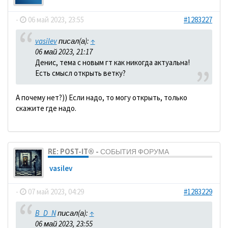
-
06 май 2023, 23:55
#1283227
vasilev
писал(а):
↑
06 май 2023, 21:17
Денис, тема с новым гт как никогда актуальна!
Есть смысл открыть ветку?
А почему нет?)) Если надо, то могу открыть, только
скажите где надо.
RE: POST-IT® - СОБЫТИЯ ФОРУМА
vasilev
-
07 май 2023, 04:29
#1283229
B_D_N
писал(а):
↑
06 май 2023, 23:55