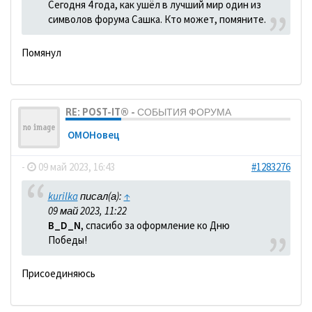
Сегодня 4 года, как ушёл в лучший мир один из
символов форума Сашка. Кто может, помяните.
Помянул
RE: POST-IT® - СОБЫТИЯ ФОРУМА
ОМОНовец
-
09 май 2023, 16:43
#1283276
kurilka
писал(а):
↑
09 май 2023, 11:22
B_D_N
, спасибо за оформление ко Дню
Победы!
Присоединяюсь