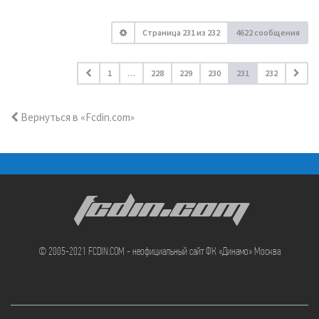
Страница
231
из
232
4622 сообщения
1
…
228
229
230
231
232
Вернуться в «Fcdin.com»
FCDIN.COM
© 2005-2021 FCDIN.COM - неофициальный сайт ФК «Динамо» Москва