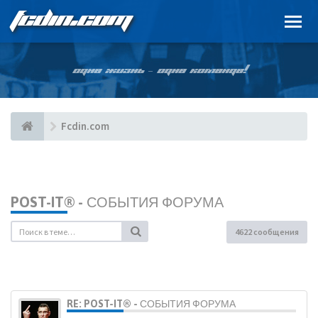
FCDIN.COM
ОДНА ЖИЗНЬ – ОДНА КОМАНДА!
Fcdin.com
POST-IT® - СОБЫТИЯ ФОРУМА
4622 сообщения
RE: POST-IT® - СОБЫТИЯ ФОРУМА