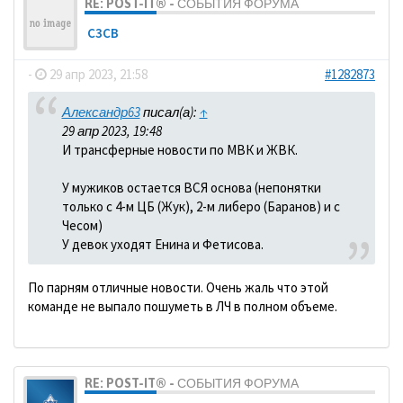
RE: POST-IT® - СОБЫТИЯ ФОРУМА
C3CB
-
29 апр 2023, 21:58
#1282873
Александр63
писал(а):
↑
29 апр 2023, 19:48
И трансферные новости по МВК и ЖВК.
У мужиков остается ВСЯ основа (непонятки
только с 4-м ЦБ (Жук), 2-м либеро (Баранов) и с
Чесом)
У девок уходят Енина и Фетисова.
По парням отличные новости. Очень жаль что этой
команде не выпало пошуметь в ЛЧ в полном объеме.
RE: POST-IT® - СОБЫТИЯ ФОРУМА