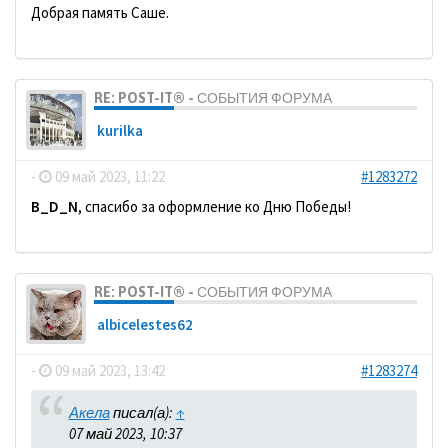
Добрая память Саше.
RE: POST-IT® - СОБЫТИЯ ФОРУМА
kurilka
-
09 май 2023, 11:22
#1283272
B_D_N
, спасибо за оформление ко Дню Победы!
RE: POST-IT® - СОБЫТИЯ ФОРУМА
albicelestes62
-
09 май 2023, 13:42
#1283274
Акела
писал(а):
↑
07 май 2023, 10:37