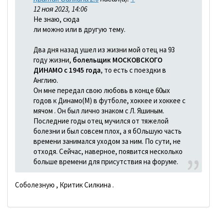
12 ноя 2023, 14:06
Не знаю, сюда
ли можно или в другую тему.
Два дня назад ушел из жизни мой отец на 93
году жизни,
болельщик МОСКОВСКОГО
ДИНАМО с 1945 года
, то есть с поездки в
Англию.
Он мне передал свою любовь в конце 60ых
годов к Динамо(М) в футболе, хоккее и хоккее с
мячом . Он был лично знаком с Л. Яшиным.
Последние годы отец мучился от тяжелой
болезни и был совсем плох, а я бОльшую часть
времени занимался уходом за ним. По сути, не
отходя. Сейчас, наверное, появится несколько
больше времени для присутствия на форуме.
Соболезную , Критик Силкина .