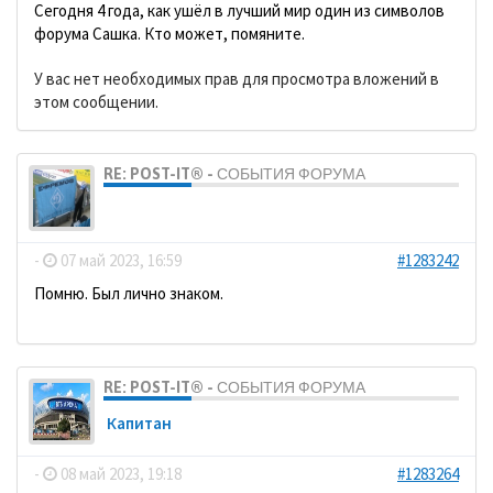
Сегодня 4 года, как ушёл в лучший мир один из символов
форума Сашка. Кто может, помяните.
У вас нет необходимых прав для просмотра вложений в
этом сообщении.
RE: POST-IT® - СОБЫТИЯ ФОРУМА
dolbano
-
07 май 2023, 16:59
#1283242
Помню. Был лично знаком.
RE: POST-IT® - СОБЫТИЯ ФОРУМА
Кaпитaн
-
08 май 2023, 19:18
#1283264