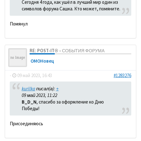
Сегодня 4 года, как ушёл в лучший мир один из
символов форума Сашка. Кто может, помяните.
Помянул
RE: POST-IT® - СОБЫТИЯ ФОРУМА
ОМОНовец
-
09 май 2023, 16:43
#1283276
kurilka
писал(а):
↑
09 май 2023, 11:22
B_D_N
, спасибо за оформление ко Дню
Победы!
Присоединяюсь