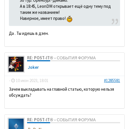
30 тур. Оренбург-Динамо.
А в 18:45, LeonDM открывает ещё одну тему под
таким же названием!
Наверное, имеет право!
Да . Ты идешь в дзен.
RE: POST-IT® - СОБЫТИЯ ФОРУМА
Joker
-
10 июн 2023, 18:01
#1285581
Зачем выкладывать на главной статью, которую нельзя
обсуждать?
RE: POST-IT® - СОБЫТИЯ ФОРУМА