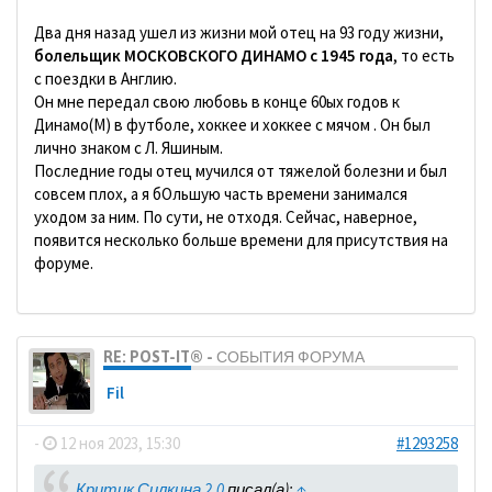
Два дня назад ушел из жизни мой отец на 93 году жизни,
болельщик МОСКОВСКОГО ДИНАМО с 1945 года
, то есть
с поездки в Англию.
Он мне передал свою любовь в конце 60ых годов к
Динамо(М) в футболе, хоккее и хоккее с мячом . Он был
лично знаком с Л. Яшиным.
Последние годы отец мучился от тяжелой болезни и был
совсем плох, а я бОльшую часть времени занимался
уходом за ним. По сути, не отходя. Сейчас, наверное,
появится несколько больше времени для присутствия на
форуме.
RE: POST-IT® - СОБЫТИЯ ФОРУМА
Fil
-
12 ноя 2023, 15:30
#1293258
Критик Силкина 2.0
писал(а):
↑