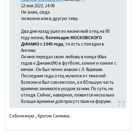
12 ноя 2023, 14:06
Не знаю, сюда
ли можно или в другую тему.
Два дня назад ушел из жизни мой отец на 93
году жизни,
болельщик МОСКОВСКОГО
ДИНАМО с 1945 года
, то есть с поездки в
Англию.
Он мне передал свою любовь в конце 60ых
годов к Динамо(М) в футболе, хоккее и хоккее с
мячом . Он был лично знаком с Л. Яшиным.
Последние годы отец мучился от тяжелой
болезни и был совсем плох, а я бОльшую часть
времени занимался уходом за ним. По сути, не
отходя. Сейчас, наверное, появится несколько
больше времени для присутствия на форуме.
Соболезную , Критик Силкина .