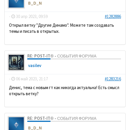
B_D_N
-
30 апр 2023, 09:59
#1282886
Открыл ветку "Другие Динамо". Можете там создавать
темы и писать в открытых.
RE: POST-IT® - СОБЫТИЯ ФОРУМА
vasilev
-
06 май 2023, 21:17
#1283216
Денис, тема с новым гт как никогда актуальна! Есть смысл
открыть ветку?
RE: POST-IT® - СОБЫТИЯ ФОРУМА
B_D_N