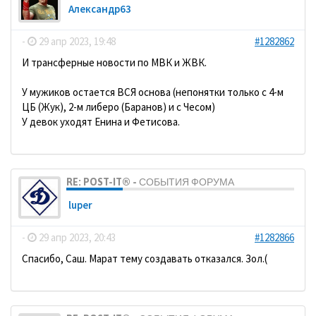
Александр63
-
29 апр 2023, 19:48
#1282862
И трансферные новости по МВК и ЖВК.
У мужиков остается ВСЯ основа (непонятки только с 4-м
ЦБ (Жук), 2-м либеро (Баранов) и с Чесом)
У девок уходят Енина и Фетисова.
RE: POST-IT® - СОБЫТИЯ ФОРУМА
luper
-
29 апр 2023, 20:43
#1282866
Спасибо, Саш. Марат тему создавать отказался. Зол.(