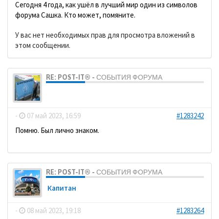
Сегодня 4 года, как ушёл в лучший мир один из символов
форума Сашка. Кто может, помяните.
У вас нет необходимых прав для просмотра вложений в
этом сообщении.
RE: POST-IT® - СОБЫТИЯ ФОРУМА
dolbano
-
07 май 2023, 16:59
#1283242
Помню. Был лично знаком.
RE: POST-IT® - СОБЫТИЯ ФОРУМА
Кaпитaн
-
08 май 2023, 19:18
#1283264