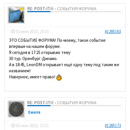
RE: POST-IT® - СОБЫТИЯ ФОРУМА
dolbano
-
02 июн 2023, 20:33
#1285163
ЭТО СОБЫТИЕ ФОРУМА! По-моему, такое событие
впервые на нашем форуме.
Я сегодня в 17:25 открываю тему
30 тур. Оренбург-Динамо.
А в 18:45, LeonDM открывает ещё одну тему под таким же
названием!
Наверное, имеет право!
RE: POST-IT® - СОБЫТИЯ ФОРУМА
Емеля
-
02 июн 2023, 22:15
#1285173