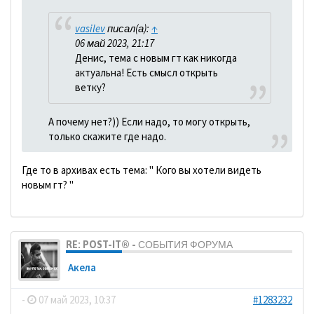
vasilev
писал(а):
↑
06 май 2023, 21:17
Денис, тема с новым гт как никогда
актуальна! Есть смысл открыть
ветку?
А почему нет?)) Если надо, то могу открыть,
только скажите где надо.
Где то в архивах есть тема: " Кого вы хотели видеть
новым гт? "
RE: POST-IT® - СОБЫТИЯ ФОРУМА
Акела
-
07 май 2023, 10:37
#1283232