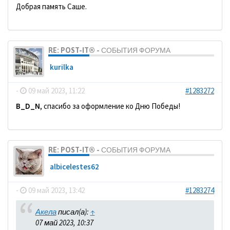
Добрая память Саше.
RE: POST-IT® - СОБЫТИЯ ФОРУМА
kurilka
-
09 май 2023, 11:22
#1283272
B_D_N
, спасибо за оформление ко Дню Победы!
RE: POST-IT® - СОБЫТИЯ ФОРУМА
albicelestes62
-
09 май 2023, 13:42
#1283274
Акела
писал(а):
↑
07 май 2023, 10:37