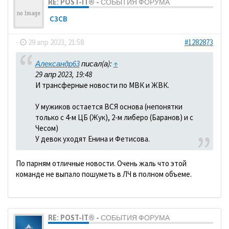
RE: POST-IT® - СОБЫТИЯ ФОРУМА
C3CB
-
29 апр 2023, 21:58
#1282873
Александр63
писал(а):
↑
29 апр 2023, 19:48
И трансферные новости по МВК и ЖВК.
У мужиков остается ВСЯ основа (непонятки
только с 4-м ЦБ (Жук), 2-м либеро (Баранов) и с
Чесом)
У девок уходят Енина и Фетисова.
По парням отличные новости. Очень жаль что этой
команде не выпало пошуметь в ЛЧ в полном объеме.
RE: POST-IT® - СОБЫТИЯ ФОРУМА