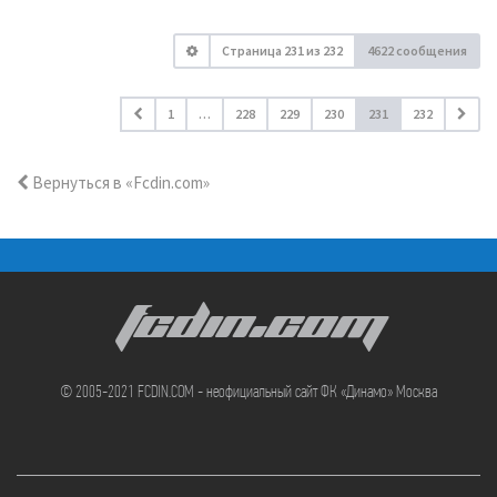
Страница
231
из
232
4622 сообщения
1
…
228
229
230
231
232
Вернуться в «Fcdin.com»
FCDIN.COM
© 2005-2021 FCDIN.COM - неофициальный сайт ФК «Динамо» Москва