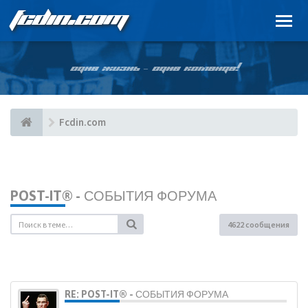
FCDIN.COM
ОДНА ЖИЗНЬ – ОДНА КОМАНДА!
Fcdin.com
POST-IT® - СОБЫТИЯ ФОРУМА
4622 сообщения
RE: POST-IT® - СОБЫТИЯ ФОРУМА