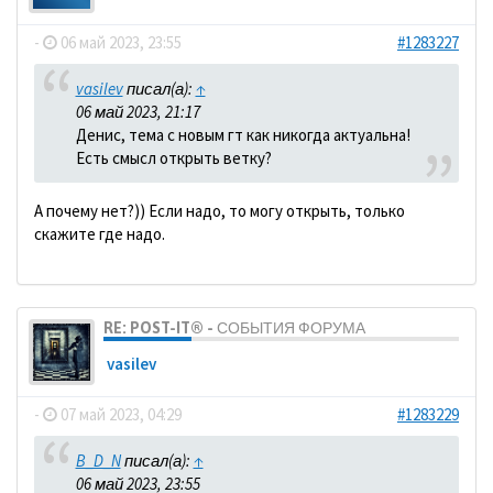
-
06 май 2023, 23:55
#1283227
vasilev
писал(а):
↑
06 май 2023, 21:17
Денис, тема с новым гт как никогда актуальна!
Есть смысл открыть ветку?
А почему нет?)) Если надо, то могу открыть, только
скажите где надо.
RE: POST-IT® - СОБЫТИЯ ФОРУМА
vasilev
-
07 май 2023, 04:29
#1283229
B_D_N
писал(а):
↑
06 май 2023, 23:55