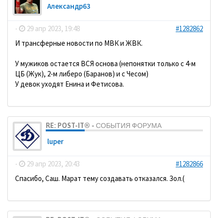
Александр63
-
29 апр 2023, 19:48
#1282862
И трансферные новости по МВК и ЖВК.
У мужиков остается ВСЯ основа (непонятки только с 4-м
ЦБ (Жук), 2-м либеро (Баранов) и с Чесом)
У девок уходят Енина и Фетисова.
RE: POST-IT® - СОБЫТИЯ ФОРУМА
luper
-
29 апр 2023, 20:43
#1282866
Спасибо, Саш. Марат тему создавать отказался. Зол.(