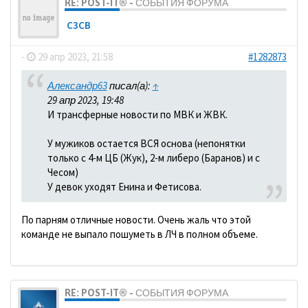
RE: POST-IT® - СОБЫТИЯ ФОРУМА
C3CB
-
29 апр 2023, 21:58
#1282873
Александр63
писал(а):
↑
29 апр 2023, 19:48
И трансферные новости по МВК и ЖВК.
У мужиков остается ВСЯ основа (непонятки
только с 4-м ЦБ (Жук), 2-м либеро (Баранов) и с
Чесом)
У девок уходят Енина и Фетисова.
По парням отличные новости. Очень жаль что этой
команде не выпало пошуметь в ЛЧ в полном объеме.
RE: POST-IT® - СОБЫТИЯ ФОРУМА