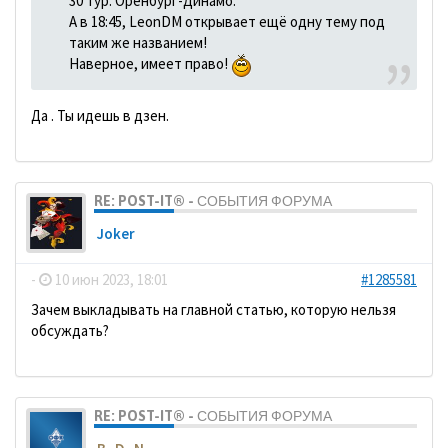
30 тур. Оренбург-Динамо.
А в 18:45, LeonDM открывает ещё одну тему под
таким же названием!
Наверное, имеет право!
Да . Ты идешь в дзен.
RE: POST-IT® - СОБЫТИЯ ФОРУМА
Joker
-
10 июн 2023, 18:01
#1285581
Зачем выкладывать на главной статью, которую нельзя
обсуждать?
RE: POST-IT® - СОБЫТИЯ ФОРУМА