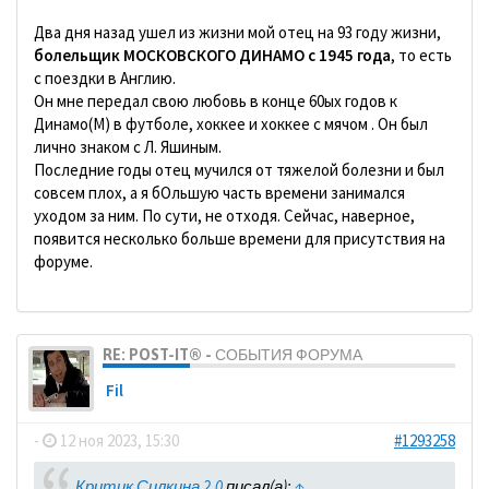
Два дня назад ушел из жизни мой отец на 93 году жизни,
болельщик МОСКОВСКОГО ДИНАМО с 1945 года
, то есть
с поездки в Англию.
Он мне передал свою любовь в конце 60ых годов к
Динамо(М) в футболе, хоккее и хоккее с мячом . Он был
лично знаком с Л. Яшиным.
Последние годы отец мучился от тяжелой болезни и был
совсем плох, а я бОльшую часть времени занимался
уходом за ним. По сути, не отходя. Сейчас, наверное,
появится несколько больше времени для присутствия на
форуме.
RE: POST-IT® - СОБЫТИЯ ФОРУМА
Fil
-
12 ноя 2023, 15:30
#1293258
Критик Силкина 2.0
писал(а):
↑