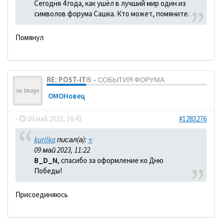
Сегодня 4 года, как ушёл в лучший мир один из
символов форума Сашка. Кто может, помяните.
Помянул
RE: POST-IT® - СОБЫТИЯ ФОРУМА
ОМОНовец
-
09 май 2023, 16:43
#1283276
kurilka
писал(а):
↑
09 май 2023, 11:22
B_D_N
, спасибо за оформление ко Дню
Победы!
Присоединяюсь