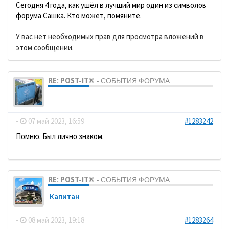
Сегодня 4 года, как ушёл в лучший мир один из символов
форума Сашка. Кто может, помяните.
У вас нет необходимых прав для просмотра вложений в
этом сообщении.
RE: POST-IT® - СОБЫТИЯ ФОРУМА
dolbano
-
07 май 2023, 16:59
#1283242
Помню. Был лично знаком.
RE: POST-IT® - СОБЫТИЯ ФОРУМА
Кaпитaн
-
08 май 2023, 19:18
#1283264