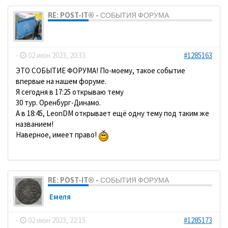
RE: POST-IT® - СОБЫТИЯ ФОРУМА
dolbano
-
02 июн 2023, 20:33
#1285163
ЭТО СОБЫТИЕ ФОРУМА! По-моему, такое событие
впервые на нашем форуме.
Я сегодня в 17:25 открываю тему
30 тур. Оренбург-Динамо.
А в 18:45, LeonDM открывает ещё одну тему под таким же
названием!
Наверное, имеет право!
RE: POST-IT® - СОБЫТИЯ ФОРУМА
Емеля
-
02 июн 2023, 22:15
#1285173