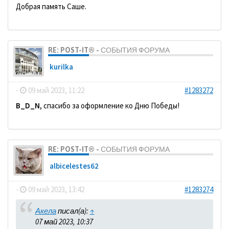
Добрая память Саше.
RE: POST-IT® - СОБЫТИЯ ФОРУМА
kurilka
-
09 май 2023, 11:22
#1283272
B_D_N
, спасибо за оформление ко Дню Победы!
RE: POST-IT® - СОБЫТИЯ ФОРУМА
albicelestes62
-
09 май 2023, 13:42
#1283274
Акела
писал(а):
↑
07 май 2023, 10:37