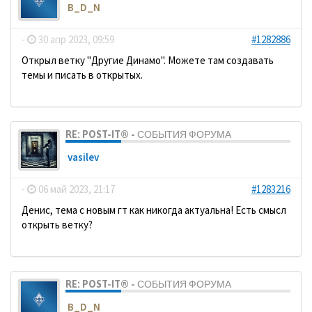
B_D_N
-
30 апр 2023, 09:59
#1282886
Открыл ветку "Другие Динамо". Можете там создавать
темы и писать в открытых.
RE: POST-IT® - СОБЫТИЯ ФОРУМА
vasilev
-
06 май 2023, 21:17
#1283216
Денис, тема с новым гт как никогда актуальна! Есть смысл
открыть ветку?
RE: POST-IT® - СОБЫТИЯ ФОРУМА
B_D_N