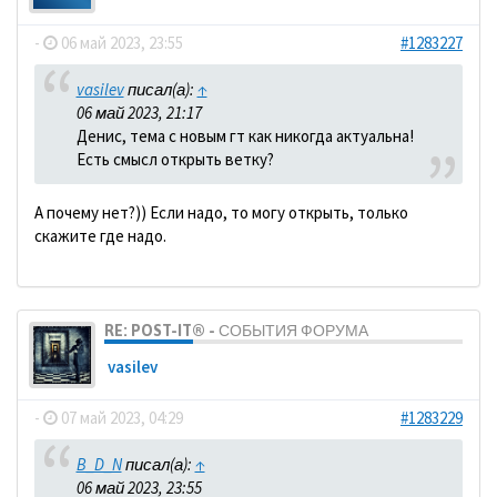
-
06 май 2023, 23:55
#1283227
vasilev
писал(а):
↑
06 май 2023, 21:17
Денис, тема с новым гт как никогда актуальна!
Есть смысл открыть ветку?
А почему нет?)) Если надо, то могу открыть, только
скажите где надо.
RE: POST-IT® - СОБЫТИЯ ФОРУМА
vasilev
-
07 май 2023, 04:29
#1283229
B_D_N
писал(а):
↑
06 май 2023, 23:55