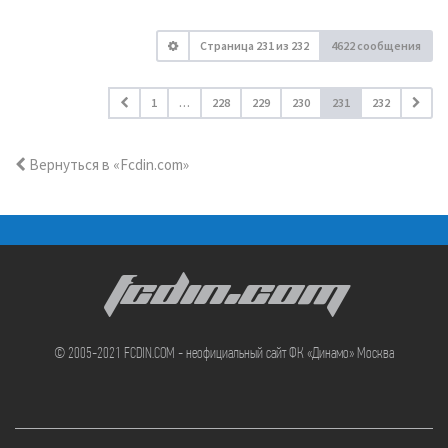
Страница
231
из
232
4622 сообщения
1
…
228
229
230
231
232
Вернуться в «Fcdin.com»
FCDIN.COM
© 2005-2021 FCDIN.COM - неофициальный сайт ФК «Динамо» Москва