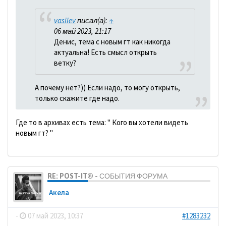
vasilev
писал(а):
↑
06 май 2023, 21:17
Денис, тема с новым гт как никогда
актуальна! Есть смысл открыть
ветку?
А почему нет?)) Если надо, то могу открыть,
только скажите где надо.
Где то в архивах есть тема: " Кого вы хотели видеть
новым гт? "
RE: POST-IT® - СОБЫТИЯ ФОРУМА
Акела
-
07 май 2023, 10:37
#1283232