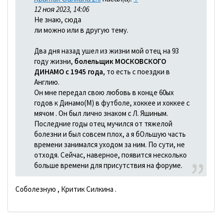
12 ноя 2023, 14:06
Не знаю, сюда
ли можно или в другую тему.
Два дня назад ушел из жизни мой отец на 93
году жизни,
болельщик МОСКОВСКОГО
ДИНАМО с 1945 года
, то есть с поездки в
Англию.
Он мне передал свою любовь в конце 60ых
годов к Динамо(М) в футболе, хоккее и хоккее с
мячом . Он был лично знаком с Л. Яшиным.
Последние годы отец мучился от тяжелой
болезни и был совсем плох, а я бОльшую часть
времени занимался уходом за ним. По сути, не
отходя. Сейчас, наверное, появится несколько
больше времени для присутствия на форуме.
Соболезную , Критик Силкина .