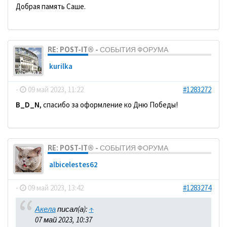
Добрая память Саше.
RE: POST-IT® - СОБЫТИЯ ФОРУМА
kurilka
-
09 май 2023, 11:22
#1283272
B_D_N
, спасибо за оформление ко Дню Победы!
RE: POST-IT® - СОБЫТИЯ ФОРУМА
albicelestes62
-
09 май 2023, 13:42
#1283274
Акела
писал(а):
↑
07 май 2023, 10:37