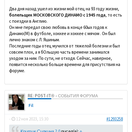
Два дня назад ушел из жизни мой отец на 93 году жизни,
болельщик МОСКОВСКОГО ДИНАМО с 1945 года
, то есть
с поездки в Англию.
Он мне передал свою любовь в конце 60ых годов к
Динамо(М) в футболе, хоккее и хоккее с мячом . Он был
лично знаком с Л. Яшиным.
Последние годы отец мучился от тяжелой болезни и был
совсем плох, а я бОльшую часть времени занимался
уходом за ним. По сути, не отходя. Сейчас, наверное,
появится несколько больше времени для присутствия на
форуме.
RE: POST-IT® - СОБЫТИЯ ФОРУМА
Fil
-
12 ноя 2023, 15:30
#1293258
Критик Силкина 2.0
писал(а):
↑