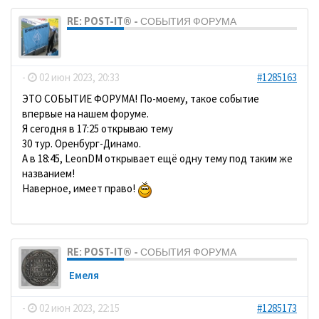
RE: POST-IT® - СОБЫТИЯ ФОРУМА
dolbano
-
02 июн 2023, 20:33
#1285163
ЭТО СОБЫТИЕ ФОРУМА! По-моему, такое событие
впервые на нашем форуме.
Я сегодня в 17:25 открываю тему
30 тур. Оренбург-Динамо.
А в 18:45, LeonDM открывает ещё одну тему под таким же
названием!
Наверное, имеет право!
RE: POST-IT® - СОБЫТИЯ ФОРУМА
Емеля
-
02 июн 2023, 22:15
#1285173