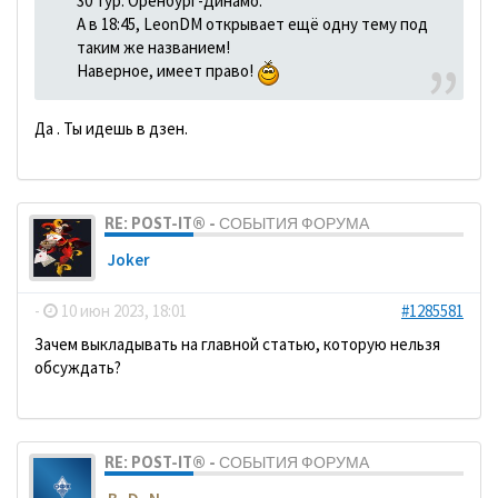
30 тур. Оренбург-Динамо.
А в 18:45, LeonDM открывает ещё одну тему под
таким же названием!
Наверное, имеет право!
Да . Ты идешь в дзен.
RE: POST-IT® - СОБЫТИЯ ФОРУМА
Joker
-
10 июн 2023, 18:01
#1285581
Зачем выкладывать на главной статью, которую нельзя
обсуждать?
RE: POST-IT® - СОБЫТИЯ ФОРУМА