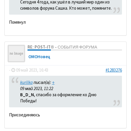
Сегодня 4 года, как ушёл в лучший мир один из
символов форума Сашка. Кто может, помяните.
Помянул
RE: POST-IT® - СОБЫТИЯ ФОРУМА
ОМОНовец
-
09 май 2023, 16:43
#1283276
kurilka
писал(а):
↑
09 май 2023, 11:22
B_D_N
, спасибо за оформление ко Дню
Победы!
Присоединяюсь