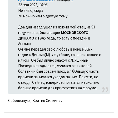
12 ноя 2023, 14:06
Не знаю, сюда
ли можно или в другую тему.
Два дня назад ушел из жизни мой отец на 93
году жизни,
болельщик МОСКОВСКОГО
ДИНАМО с 1945 года
, то есть с поездки в
Англию.
Он мне передал свою любовь в конце 60ых
годов к Динамо(М) в футболе, хоккее и хоккее с
мячом . Он был лично знаком с Л. Яшиным.
Последние годы отец мучился от тяжелой
болезни и был совсем плох, а я бОльшую часть
времени занимался уходом за ним. По сути, не
отходя. Сейчас, наверное, появится несколько
больше времени для присутствия на форуме.
Соболезную , Критик Силкина .