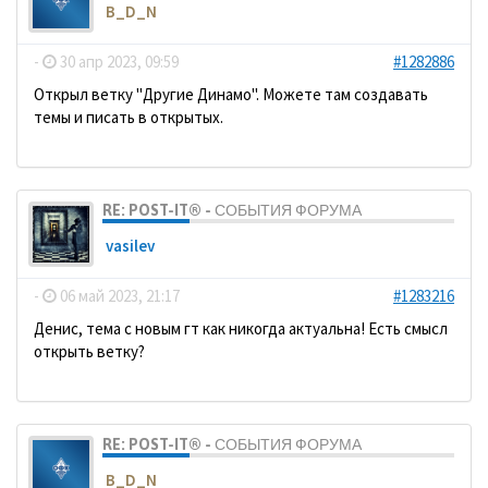
B_D_N
-
30 апр 2023, 09:59
#1282886
Открыл ветку "Другие Динамо". Можете там создавать
темы и писать в открытых.
RE: POST-IT® - СОБЫТИЯ ФОРУМА
vasilev
-
06 май 2023, 21:17
#1283216
Денис, тема с новым гт как никогда актуальна! Есть смысл
открыть ветку?
RE: POST-IT® - СОБЫТИЯ ФОРУМА
B_D_N