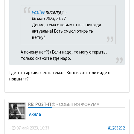
vasilev
писал(а):
↑
06 май 2023, 21:17
Денис, тема с новым гт как никогда
актуальна! Есть смысл открыть
ветку?
А почему нет?)) Если надо, то могу открыть,
только скажите где надо.
Где то в архивах есть тема: " Кого вы хотели видеть
новым гт? "
RE: POST-IT® - СОБЫТИЯ ФОРУМА
Акела
-
07 май 2023, 10:37
#1283232