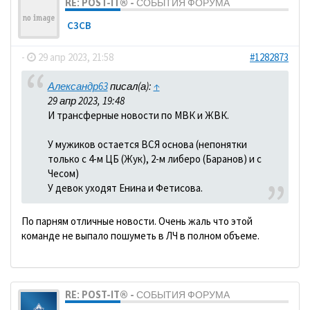
RE: POST-IT® - СОБЫТИЯ ФОРУМА
C3CB
-
29 апр 2023, 21:58
#1282873
Александр63
писал(а):
↑
29 апр 2023, 19:48
И трансферные новости по МВК и ЖВК.
У мужиков остается ВСЯ основа (непонятки
только с 4-м ЦБ (Жук), 2-м либеро (Баранов) и с
Чесом)
У девок уходят Енина и Фетисова.
По парням отличные новости. Очень жаль что этой
команде не выпало пошуметь в ЛЧ в полном объеме.
RE: POST-IT® - СОБЫТИЯ ФОРУМА