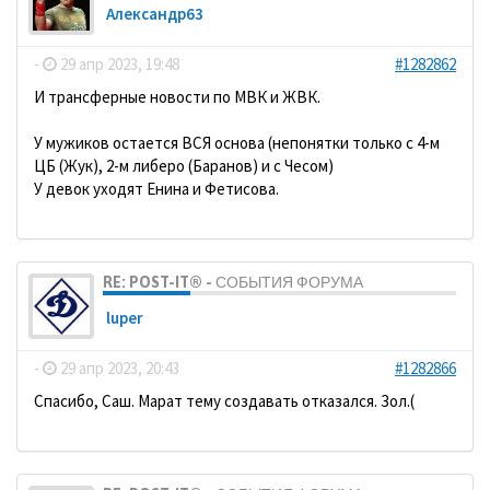
Александр63
-
29 апр 2023, 19:48
#1282862
И трансферные новости по МВК и ЖВК.
У мужиков остается ВСЯ основа (непонятки только с 4-м
ЦБ (Жук), 2-м либеро (Баранов) и с Чесом)
У девок уходят Енина и Фетисова.
RE: POST-IT® - СОБЫТИЯ ФОРУМА
luper
-
29 апр 2023, 20:43
#1282866
Спасибо, Саш. Марат тему создавать отказался. Зол.(