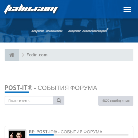
FCDIN.COM
ОДНА ЖИЗНЬ – ОДНА КОМАНДА!
Fcdin.com
POST-IT® - СОБЫТИЯ ФОРУМА
4622 сообщения
RE: POST-IT® - СОБЫТИЯ ФОРУМА