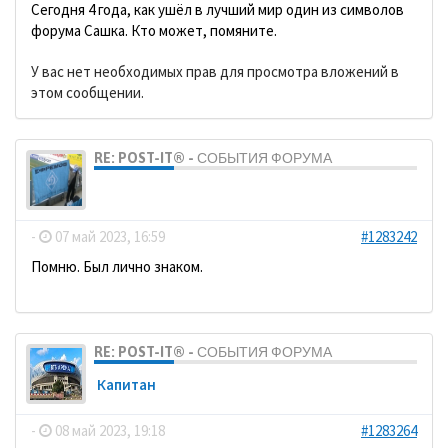
Сегодня 4 года, как ушёл в лучший мир один из символов
форума Сашка. Кто может, помяните.
У вас нет необходимых прав для просмотра вложений в
этом сообщении.
RE: POST-IT® - СОБЫТИЯ ФОРУМА
dolbano
-
07 май 2023, 16:59
#1283242
Помню. Был лично знаком.
RE: POST-IT® - СОБЫТИЯ ФОРУМА
Кaпитaн
-
08 май 2023, 19:18
#1283264