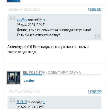
-
06 май 2023, 23:55
#1283227
vasilev
писал(а):
↑
06 май 2023, 21:17
Денис, тема с новым гт как никогда актуальна!
Есть смысл открыть ветку?
А почему нет?)) Если надо, то могу открыть, только
скажите где надо.
RE: POST-IT® - СОБЫТИЯ ФОРУМА
vasilev
-
07 май 2023, 04:29
#1283229
B_D_N
писал(а):
↑
06 май 2023, 23:55