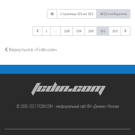
Страница
231
из
232
4622 сообщения
1
…
228
229
230
231
232
Вернуться в «Fcdin.com»
FCDIN.COM
© 2005-2021 FCDIN.COM - неофициальный сайт ФК «Динамо» Москва