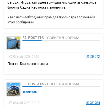
Сегодня 4 года, как ушёл в лучший мир один из символов
форума Сашка. Кто может, помяните.
У вас нет необходимых прав для просмотра вложений в
этом сообщении.
RE: POST-IT® - СОБЫТИЯ ФОРУМА
dolbano
-
07 май 2023, 16:59
#1283242
Помню. Был лично знаком.
RE: POST-IT® - СОБЫТИЯ ФОРУМА
Кaпитaн
-
08 май 2023, 19:18
#1283264