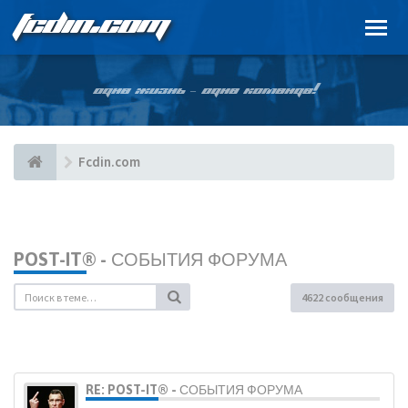
FCDIN.COM
ОДНА ЖИЗНЬ – ОДНА КОМАНДА!
Fcdin.com
POST-IT® - СОБЫТИЯ ФОРУМА
4622 сообщения
RE: POST-IT® - СОБЫТИЯ ФОРУМА