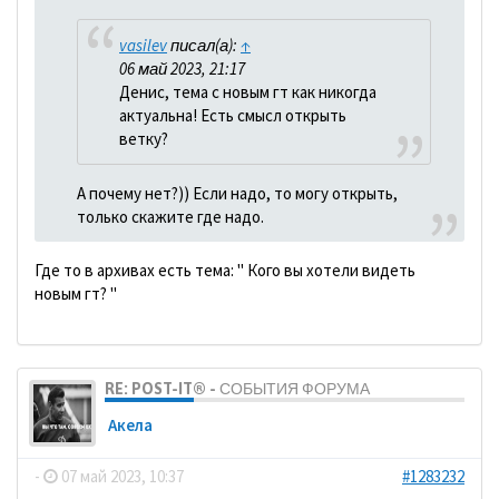
vasilev
писал(а):
↑
06 май 2023, 21:17
Денис, тема с новым гт как никогда
актуальна! Есть смысл открыть
ветку?
А почему нет?)) Если надо, то могу открыть,
только скажите где надо.
Где то в архивах есть тема: " Кого вы хотели видеть
новым гт? "
RE: POST-IT® - СОБЫТИЯ ФОРУМА
Акела
-
07 май 2023, 10:37
#1283232