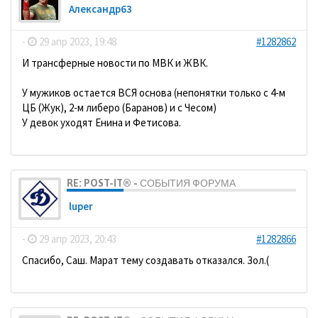
Александр63
-
29 апр 2023, 19:48
#1282862
И трансферные новости по МВК и ЖВК.
У мужиков остается ВСЯ основа (непонятки только с 4-м
ЦБ (Жук), 2-м либеро (Баранов) и с Чесом)
У девок уходят Енина и Фетисова.
RE: POST-IT® - СОБЫТИЯ ФОРУМА
luper
-
29 апр 2023, 20:43
#1282866
Спасибо, Саш. Марат тему создавать отказался. Зол.(