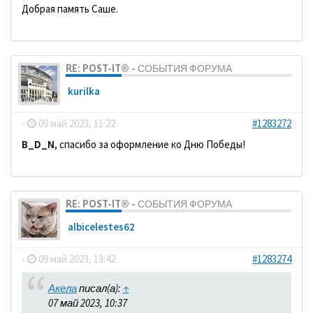
Добрая память Саше.
RE: POST-IT® - СОБЫТИЯ ФОРУМА
kurilka
-
09 май 2023, 11:22
#1283272
B_D_N
, спасибо за оформление ко Дню Победы!
RE: POST-IT® - СОБЫТИЯ ФОРУМА
albicelestes62
-
09 май 2023, 13:42
#1283274
Акела
писал(а):
↑
07 май 2023, 10:37