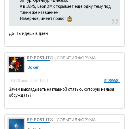
30 тур. Оренбург-Динамо.
А в 18:45, LeonDM открывает ещё одну тему под
таким же названием!
Наверное, имеет право!
Да . Ты идешь в дзен.
RE: POST-IT® - СОБЫТИЯ ФОРУМА
Joker
-
10 июн 2023, 18:01
#1285581
Зачем выкладывать на главной статью, которую нельзя
обсуждать?
RE: POST-IT® - СОБЫТИЯ ФОРУМА