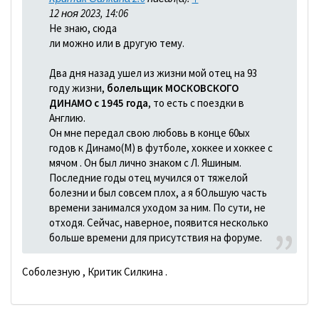
12 ноя 2023, 14:06
Не знаю, сюда
ли можно или в другую тему.
Два дня назад ушел из жизни мой отец на 93
году жизни,
болельщик МОСКОВСКОГО
ДИНАМО с 1945 года
, то есть с поездки в
Англию.
Он мне передал свою любовь в конце 60ых
годов к Динамо(М) в футболе, хоккее и хоккее с
мячом . Он был лично знаком с Л. Яшиным.
Последние годы отец мучился от тяжелой
болезни и был совсем плох, а я бОльшую часть
времени занимался уходом за ним. По сути, не
отходя. Сейчас, наверное, появится несколько
больше времени для присутствия на форуме.
Соболезную , Критик Силкина .