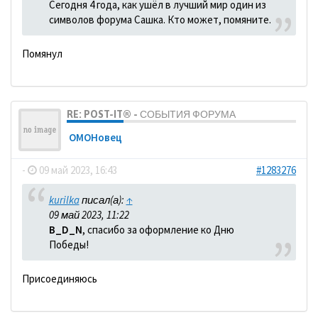
Сегодня 4 года, как ушёл в лучший мир один из
символов форума Сашка. Кто может, помяните.
Помянул
RE: POST-IT® - СОБЫТИЯ ФОРУМА
ОМОНовец
-
09 май 2023, 16:43
#1283276
kurilka
писал(а):
↑
09 май 2023, 11:22
B_D_N
, спасибо за оформление ко Дню
Победы!
Присоединяюсь