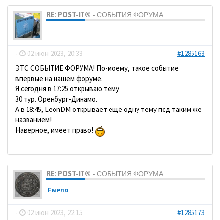
RE: POST-IT® - СОБЫТИЯ ФОРУМА
dolbano
-
02 июн 2023, 20:33
#1285163
ЭТО СОБЫТИЕ ФОРУМА! По-моему, такое событие
впервые на нашем форуме.
Я сегодня в 17:25 открываю тему
30 тур. Оренбург-Динамо.
А в 18:45, LeonDM открывает ещё одну тему под таким же
названием!
Наверное, имеет право!
RE: POST-IT® - СОБЫТИЯ ФОРУМА
Емеля
-
02 июн 2023, 22:15
#1285173