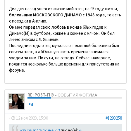
Два дня назад ушел из жизни мой отец на 93 году жизни,
болельщик МОСКОВСКОГО ДИНАМО с 1945 года
, то есть
с поездки в Англию.
Он мне передал свою любовь в конце 60ых годов к
Динамо(М) в футболе, хоккее и хоккее с мячом . Он был
лично знаком с Л. Яшиным.
Последние годы отец мучился от тяжелой болезни и был
совсем плох, а я бОльшую часть времени занимался
уходом за ним. По сути, не отходя. Сейчас, наверное,
появится несколько больше времени для присутствия на
форуме.
RE: POST-IT® - СОБЫТИЯ ФОРУМА
Fil
-
12 ноя 2023, 15:30
#1293258
Критик Силкина 2.0
писал(а):
↑