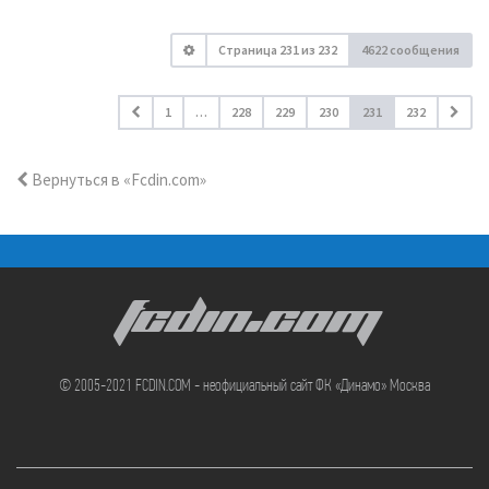
Страница
231
из
232
4622 сообщения
1
…
228
229
230
231
232
Вернуться в «Fcdin.com»
FCDIN.COM
© 2005-2021 FCDIN.COM - неофициальный сайт ФК «Динамо» Москва