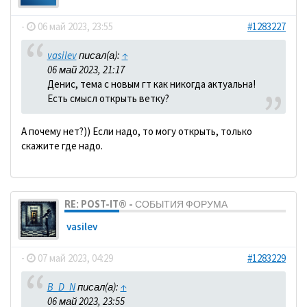
-
06 май 2023, 23:55
#1283227
vasilev
писал(а):
↑
06 май 2023, 21:17
Денис, тема с новым гт как никогда актуальна!
Есть смысл открыть ветку?
А почему нет?)) Если надо, то могу открыть, только
скажите где надо.
RE: POST-IT® - СОБЫТИЯ ФОРУМА
vasilev
-
07 май 2023, 04:29
#1283229
B_D_N
писал(а):
↑
06 май 2023, 23:55