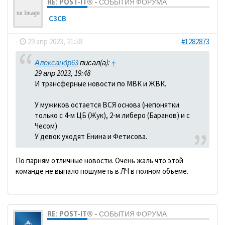
RE: POST-IT® - СОБЫТИЯ ФОРУМА
C3CB
-
29 апр 2023, 21:58
#1282873
Александр63
писал(а):
↑
29 апр 2023, 19:48
И трансферные новости по МВК и ЖВК.
У мужиков остается ВСЯ основа (непонятки
только с 4-м ЦБ (Жук), 2-м либеро (Баранов) и с
Чесом)
У девок уходят Енина и Фетисова.
По парням отличные новости. Очень жаль что этой
команде не выпало пошуметь в ЛЧ в полном объеме.
RE: POST-IT® - СОБЫТИЯ ФОРУМА