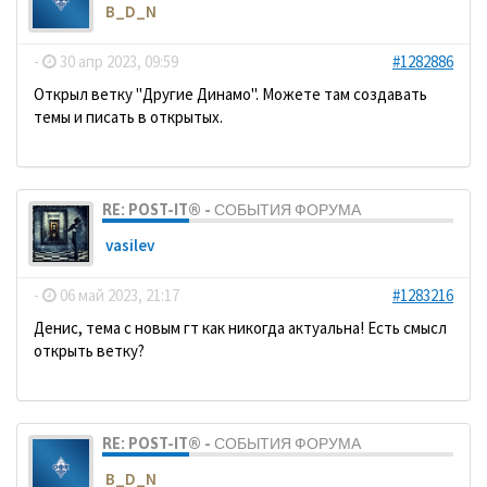
B_D_N
-
30 апр 2023, 09:59
#1282886
Открыл ветку "Другие Динамо". Можете там создавать
темы и писать в открытых.
RE: POST-IT® - СОБЫТИЯ ФОРУМА
vasilev
-
06 май 2023, 21:17
#1283216
Денис, тема с новым гт как никогда актуальна! Есть смысл
открыть ветку?
RE: POST-IT® - СОБЫТИЯ ФОРУМА
B_D_N