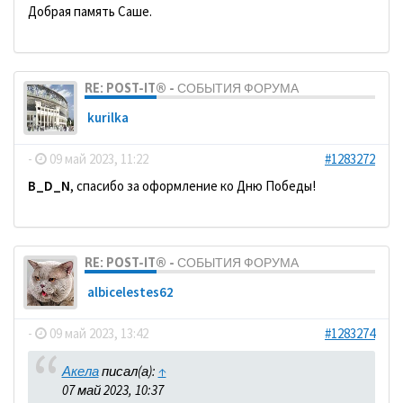
Добрая память Саше.
RE: POST-IT® - СОБЫТИЯ ФОРУМА
kurilka
-
09 май 2023, 11:22
#1283272
B_D_N
, спасибо за оформление ко Дню Победы!
RE: POST-IT® - СОБЫТИЯ ФОРУМА
albicelestes62
-
09 май 2023, 13:42
#1283274
Акела
писал(а):
↑
07 май 2023, 10:37