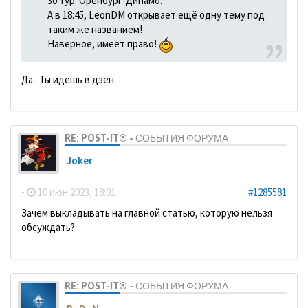
30 тур. Оренбург-Динамо.
А в 18:45, LeonDM открывает ещё одну тему под
таким же названием!
Наверное, имеет право!
Да . Ты идешь в дзен.
RE: POST-IT® - СОБЫТИЯ ФОРУМА
Joker
-
10 июн 2023, 18:01
#1285581
Зачем выкладывать на главной статью, которую нельзя
обсуждать?
RE: POST-IT® - СОБЫТИЯ ФОРУМА