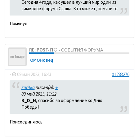
Сегодня 4 года, как ушёл в лучший мир один из
символов форума Сашка. Кто может, помяните.
Помянул
RE: POST-IT® - СОБЫТИЯ ФОРУМА
ОМОНовец
-
09 май 2023, 16:43
#1283276
kurilka
писал(а):
↑
09 май 2023, 11:22
B_D_N
, спасибо за оформление ко Дню
Победы!
Присоединяюсь