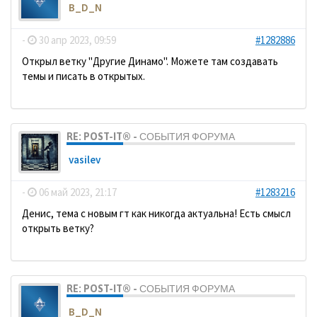
B_D_N
-
30 апр 2023, 09:59
#1282886
Открыл ветку "Другие Динамо". Можете там создавать
темы и писать в открытых.
RE: POST-IT® - СОБЫТИЯ ФОРУМА
vasilev
-
06 май 2023, 21:17
#1283216
Денис, тема с новым гт как никогда актуальна! Есть смысл
открыть ветку?
RE: POST-IT® - СОБЫТИЯ ФОРУМА
B_D_N