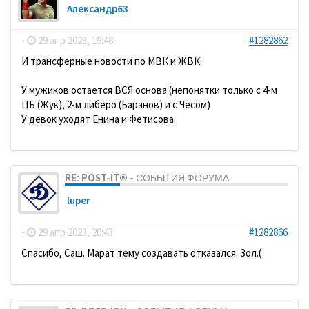
Александр63
-
29 апр 2023, 19:48
#1282862
И трансферные новости по МВК и ЖВК.
У мужиков остается ВСЯ основа (непонятки только с 4-м
ЦБ (Жук), 2-м либеро (Баранов) и с Чесом)
У девок уходят Енина и Фетисова.
RE: POST-IT® - СОБЫТИЯ ФОРУМА
luper
-
29 апр 2023, 20:43
#1282866
Спасибо, Саш. Марат тему создавать отказался. Зол.(