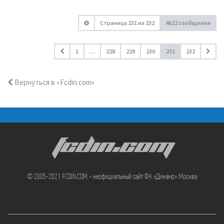
Страница
231
из
232
4622 сообщения
1
…
228
229
230
231
232
Вернуться в «Fcdin.com»
FCDIN.COM
© 2005-2021 FCDIN.COM - неофициальный сайт ФК «Динамо» Москва