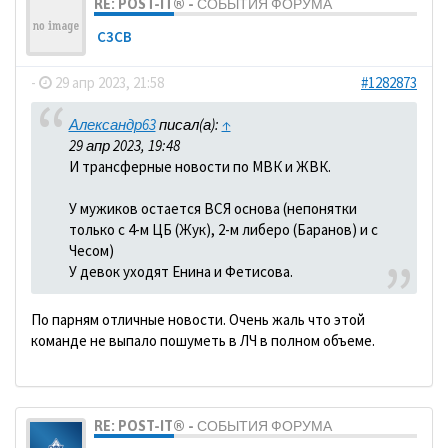
RE: POST-IT® - СОБЫТИЯ ФОРУМА
C3CB
-
29 апр 2023, 21:58
#1282873
Александр63
писал(а):
↑
29 апр 2023, 19:48
И трансферные новости по МВК и ЖВК.
У мужиков остается ВСЯ основа (непонятки
только с 4-м ЦБ (Жук), 2-м либеро (Баранов) и с
Чесом)
У девок уходят Енина и Фетисова.
По парням отличные новости. Очень жаль что этой
команде не выпало пошуметь в ЛЧ в полном объеме.
RE: POST-IT® - СОБЫТИЯ ФОРУМА