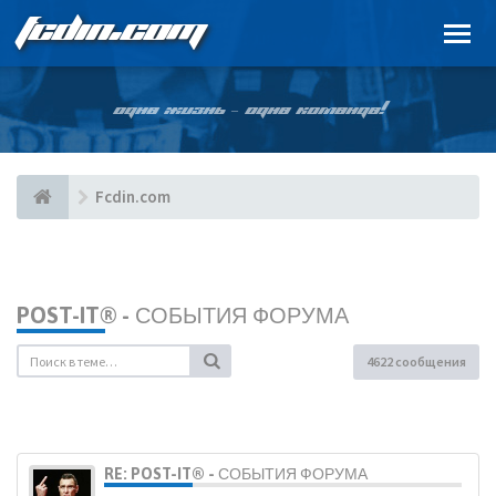
FCDIN.COM
ОДНА ЖИЗНЬ – ОДНА КОМАНДА!
Fcdin.com
POST-IT® - СОБЫТИЯ ФОРУМА
4622 сообщения
RE: POST-IT® - СОБЫТИЯ ФОРУМА