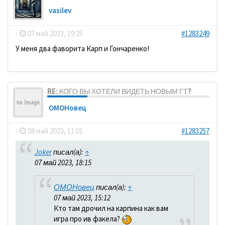
vasilev
-
07 май 2023, 19:25
#1283249
У меня два фаворита Карп и Гончаренко!
RE: КОГО ВЫ ХОТЕЛИ ВИДЕТЬ НОВЫМ ГТ?
ОМОНовец
-
08 май 2023, 11:01
#1283257
Joker
писал(а):
↑
07 май 2023, 18:15
ОМОНовец
писал(а):
↑
07 май 2023, 15:12
Кто там дрочил на карпина как вам
игра про ив факела?