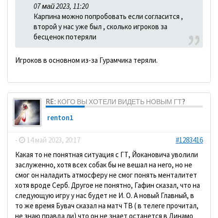
07 май 2023, 11:20
Карпина можно попробовать если согласится ,
второй у нас уже был , сколько игроков за
бесценок потеряли
Игроков в основном из-за Гурамчика теряли.
RE: КОГО ВЫ ХОТЕЛИ ВИДЕТЬ НОВЫМ ГТ?
renton1
-
14 май 2023, 20:17
#1283416
Какая то не понятная ситуация с ГТ, Йокановича уволили
заслуженно, хотя всех собак бы не вешал на него, но не
смог он наладить атмосферу не смог понять менталитет
хотя вроде Серб. Другое не понятно, Гафин сказал, что на
следующую игру у нас будет не И. О. А новый Главный, в
то же время Бувач сказал на матч ТВ ( в телеге прочитал,
не знаю правда ли) что он не знает останется в Динамо