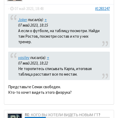
-
07 май 2023, 18:48
#1283247
Joker
писал(а):
↑
07 май 2023, 18:15
А если о футболе, на таблицу посмотри. Найди
там Ростов, посмотри состав и кто у них
тренер.
vasilev
писал(а):
↑
07 май 2023, 18:22
Не торопитесь списывать Карпа, итоговая
таблица расставит все по местам.
Представьте Семак свободен.
Кто-то хочет видеть этого физрука?
RE: КОГО ВЫ ХОТЕЛИ ВИДЕТЬ НОВЫМ ГТ?