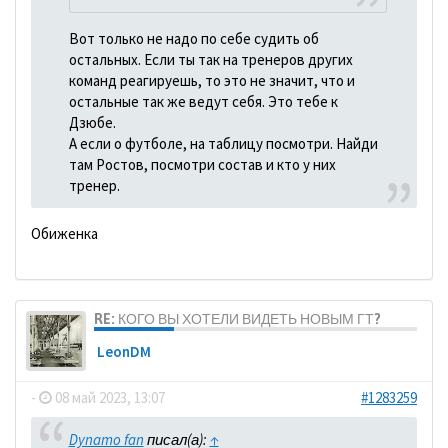
Вот только не надо по себе судить об
остальных. Если ты так на тренеров других
команд реагируешь, то это не значит, что и
остальные так же ведут себя. Это тебе к
Дзюбе.
А если о футболе, на таблицу посмотри. Найди
там Ростов, посмотри состав и кто у них
тренер.
Обиженка
RE: КОГО ВЫ ХОТЕЛИ ВИДЕТЬ НОВЫМ ГТ?
LeonDM
-
08 май 2023, 13:07
#1283259
Dynamo fan
писал(а):
↑