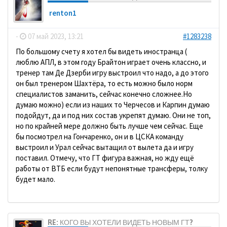
renton1
-
07 май 2023, 13:21
#1283238
По большому счету я хотел бы видеть иностранца (
люблю АПЛ, в этом году Брайтон играет очень классно, и
тренер там Де Дзерби игру выстроил что надо, а до этого
он был тренером Шахтёра, то есть можно было норм
специалистов заманить, сейчас конечно сложнее.Но
думаю можно) если из наших то Черчесов и Карпин думаю
подойдут, да и под них состав укрепят думаю. Они не топ,
но по крайней мере должно быть лучше чем сейчас. Еще
бы посмотрел на Гончаренко, он и в ЦСКА команду
выстроил и Урал сейчас вытащил от вылета да и игру
поставил. Отмечу, что ГТ фигура важная, но жду ещё
работы от ВТБ если будут непонятные трансферы, толку
будет мало.
RE: КОГО ВЫ ХОТЕЛИ ВИДЕТЬ НОВЫМ ГТ?