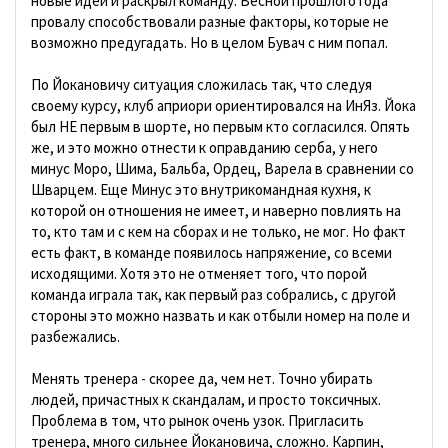
новые идеи и раскрыл команду. Весной прошлого года
провалу способствовали разные факторы, которые не
возможно предугадать. Но в целом Бувач с ним попал.
По Йокановичу ситуация сложилась так, что следуя
своему курсу, клуб априори ориентировался на ИнЯз. Йока
был НЕ первым в шорте, но первым кто согласился. Опять
же, и это можно отнести к оправданию серба, у него
минус Моро, Шима, Бальба, Ордец, Варела в сравнении со
Шварцем. Еще Минус это внутрикомандная кухня, к
которой он отношения не имеет, и наверно повлиять на
то, кто там и с кем на сборах и не только, не мог. Но факт
есть факт, в команде появилось напряжение, со всеми
исходящими. Хотя это не отменяет того, что порой
команда играла так, как первый раз собрались, с другой
стороны это можно назвать и как отбыли номер на поле и
разбежались.
Менять тренера - скорее да, чем нет. Точно убирать
людей, причастных к скандалам, и просто токсичных.
Проблема в том, что рынок очень узок. Пригласить
тренера, много сильнее Йокановича, сложно. Карпин,