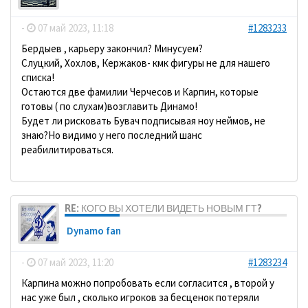
-
07 май 2023, 11:18
#1283233
Бердыев , карьеру закончил? Минусуем?
Слуцкий, Хохлов, Кержаков- кмк фигуры не для нашего
списка!
Остаются две фамилии Черчесов и Карпин, которые
готовы ( по слухам)возглавить Динамо!
Будет ли рисковать Бувач подписывая ноу неймов, не
знаю?Но видимо у него последний шанс
реабилитироваться.
RE: КОГО ВЫ ХОТЕЛИ ВИДЕТЬ НОВЫМ ГТ?
Dynamo fan
-
07 май 2023, 11:20
#1283234
Карпина можно попробовать если согласится , второй у
нас уже был , сколько игроков за бесценок потеряли