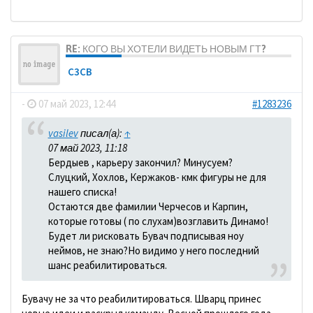
RE: КОГО ВЫ ХОТЕЛИ ВИДЕТЬ НОВЫМ ГТ?
C3CB
-
07 май 2023, 12:44
#1283236
vasilev
писал(а):
↑
07 май 2023, 11:18
Бердыев , карьеру закончил? Минусуем?
Слуцкий, Хохлов, Кержаков- кмк фигуры не для
нашего списка!
Остаются две фамилии Черчесов и Карпин,
которые готовы ( по слухам)возглавить Динамо!
Будет ли рисковать Бувач подписывая ноу
неймов, не знаю?Но видимо у него последний
шанс реабилитироваться.
Бувачу не за что реабилитироваться. Шварц принес