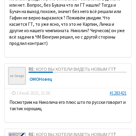
или нет. Вопрос, без Бувача что ли ГТ нашли? Тогда и
Бучач на выход похоже, значит без него всё решали или
Гафин не верно выразился ? Поживём увидим. Что
касается ГТ, то уже ясно, что это не Карпин, Личка и
другие из нашего чемпионата. Николич? Черчесов( он уже
всё задачи в ЧМ Венгрии решил, но с другой стороны
продлил контракт)
RE: КОГО ВЫ ХОТЕЛИ ВИДЕТЬ НОВЫМ ГТ?
ОМОНовец
-
14 май 2023, 21:06
#1283421
Посмотрим на Николича его плюс што по русски говорит и
тактик хорошиц
RE: КОГО ВЫ ХОТЕЛИ ВИДЕТЬ НОВЫМ ГТ?