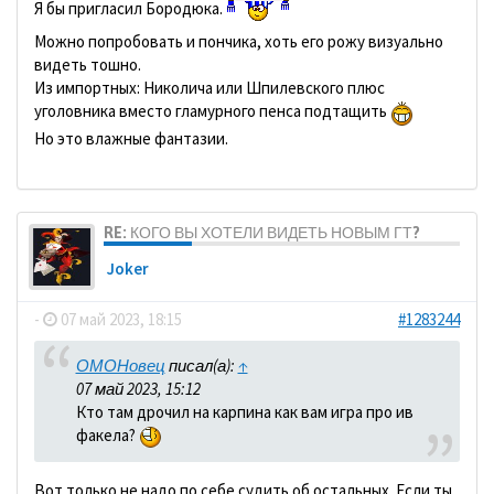
Я бы пригласил Бородюка.
Можно попробовать и пончика, хоть его рожу визуально
видеть тошно.
Из импортных: Николича или Шпилевского плюс
уголовника вместо гламурного пенса подтащить
Но это влажные фантазии.
RE: КОГО ВЫ ХОТЕЛИ ВИДЕТЬ НОВЫМ ГТ?
Joker
-
07 май 2023, 18:15
#1283244
ОМОНовец
писал(а):
↑
07 май 2023, 15:12
Кто там дрочил на карпина как вам игра про ив
факела?
Вот только не надо по себе судить об остальных. Если ты