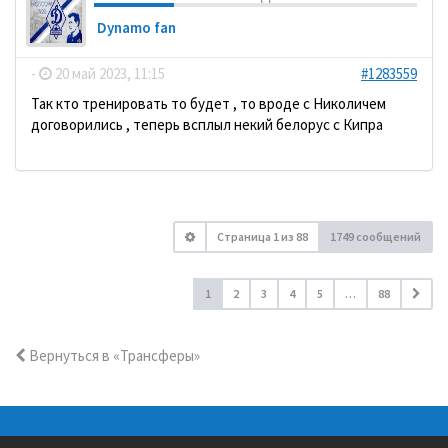
Dynamo fan
-
20 май 2023, 11:15
#1283559
Так кто тренировать то будет , то вроде с Николичем
договорились , теперь всплыл некий белорус с Кипра
Страница
1
из
88
1749 сообщений
1
2
3
4
5
…
88
Вернуться в «Трансферы»