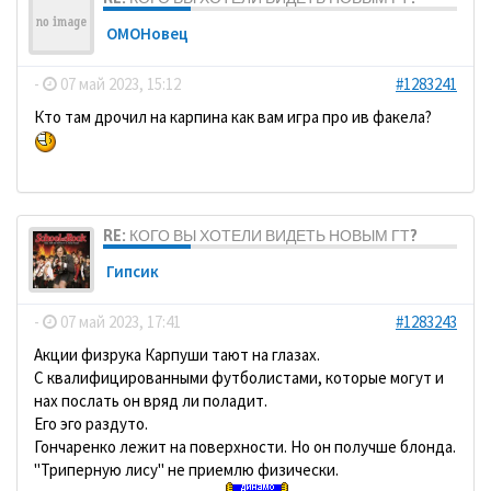
ОМОНовец
-
07 май 2023, 15:12
#1283241
Кто там дрочил на карпина как вам игра про ив факела?
RE: КОГО ВЫ ХОТЕЛИ ВИДЕТЬ НОВЫМ ГТ?
Гипсик
-
07 май 2023, 17:41
#1283243
Акции физрука Карпуши тают на глазах.
С квалифицированными футболистами, которые могут и
нах послать он вряд ли поладит.
Его эго раздуто.
Гончаренко лежит на поверхности. Но он получше блонда.
"Триперную лису" не приемлю физически.