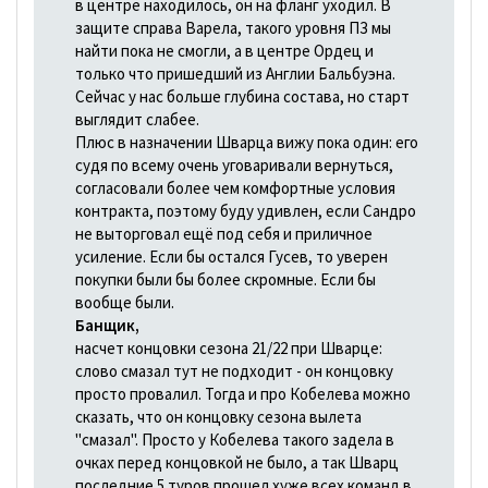
в центре находилось, он на фланг уходил. В
защите справа Варела, такого уровня ПЗ мы
найти пока не смогли, а в центре Ордец и
только что пришедший из Англии Бальбуэна.
Сейчас у нас больше глубина состава, но старт
выглядит слабее.
Плюс в назначении Шварца вижу пока один: его
судя по всему очень уговаривали вернуться,
согласовали более чем комфортные условия
контракта, поэтому буду удивлен, если Сандро
не выторговал ещё под себя и приличное
усиление. Если бы остался Гусев, то уверен
покупки были бы более скромные. Если бы
вообще были.
Банщик,
насчет концовки сезона 21/22 при Шварце:
слово смазал тут не подходит - он концовку
просто провалил. Тогда и про Кобелева можно
сказать, что он концовку сезона вылета
"смазал". Просто у Кобелева такого задела в
очках перед концовкой не было, а так Шварц
последние 5 туров прошел хуже всех команд в