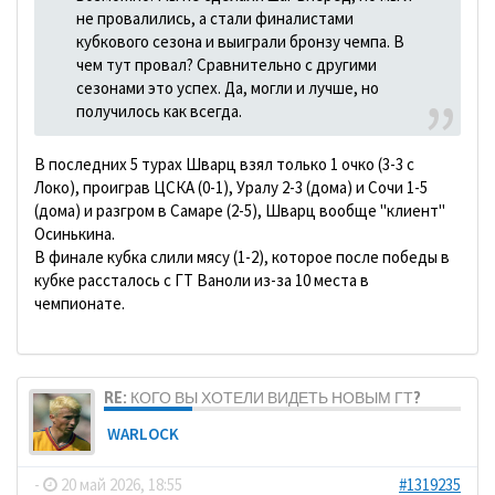
не провалились, а стали финалистами
кубкового сезона и выиграли бронзу чемпа. В
чем тут провал? Сравнительно с другими
сезонами это успех. Да, могли и лучше, но
получилось как всегда.
В последних 5 турах Шварц взял только 1 очко (3-3 с
Локо), проиграв ЦСКА (0-1), Уралу 2-3 (дома) и Сочи 1-5
(дома) и разгром в Самаре (2-5), Шварц вообще "клиент"
Осинькина.
В финале кубка слили мясу (1-2), которое после победы в
кубке рассталось с ГТ Ваноли из-за 10 места в
чемпионате.
RE: КОГО ВЫ ХОТЕЛИ ВИДЕТЬ НОВЫМ ГТ?
WARLOCK
-
20 май 2026, 18:55
#1319235