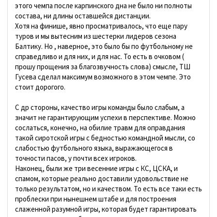
этого чемпа после карпинского дна не было ни полноты
состава, ни длины оставшейся дистанции.
Хотя на финише, явно просматривалось, что еще пару
туров и мы вытесним из шестерки лидеров сезона
Балтику. Но , наверное, это было бы по футбольному не
справедливо и для них, и для нас. То есть в очковом (
прошу прощения за благозвучность слова) смысле, ТШ
Гусева сделал максимум возможного в этом чемпе. Это
стоит дорогого.
С др стороны, качество игры команды было слабым, а
значит не гарантирующим успехи в перспективе. Можно
сослаться, конечно, на обилие травм для оправдания
такой сиротской игры с бедностью командной мысли, со
слабостью футбольного языка, выражающегося в
точности пасов, у почти всех игроков.
Наконец, были же три весенние игры с КС, ЦСКА, и
спамом, которые реально доставили удовольствие не
только результатом, но и качеством. То есть все таки есть
проблески при нынешнем штабе и для построения
слаженной разумной игры, которая будет гарантировать