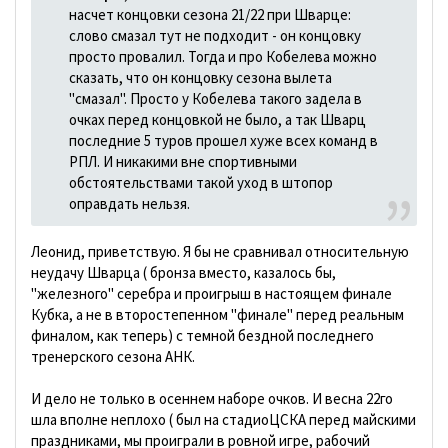
насчет концовки сезона 21/22 при Шварце:
слово смазал тут не подходит - он концовку
просто провалил. Тогда и про Кобелева можно
сказать, что он концовку сезона вылета
"смазал". Просто у Кобелева такого задела в
очках перед концовкой не было, а так Шварц
последние 5 туров прошел хуже всех команд в
РПЛ. И никакими вне спортивными
обстоятельствами такой уход в штопор
оправдать нельзя.
Леонид, приветствую. Я бы не сравнивал относительную
неудачу Шварца ( бронза вместо, казалось бы,
"железного" серебра и проигрыш в настоящем финале
Кубка, а не в второстепенном "финале" перед реальным
финалом, как теперь) с темной бездной последнего
тренерского сезона АНК.
И дело не только в осеннем наборе очков. И весна 22го
шла вполне неплохо ( был на стадиоЦСКА перед майскими
праздниками, мы проиграли в ровной игре, рабочий