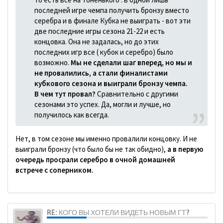
последней игре чемпа получить бронзу вместо
серебра и в финале Кубка не выиграть - вот эти
две последние игры сезона 21-22 и есть
концовка. Она не задалась, но до этих
последних игр все ( кубок и серебро) было
возможно.
Мы не сделали шаг вперед, но мы и
не провалились, а стали финалистами
кубкового сезона и выиграли бронзу чемпа.
В чем тут провал?
Сравнительно с другими
сезонами это успех. Да, могли и лучше, но
получилось как всегда.
Нет, в том сезоне мы именно провалили концовку. И не
выиграли бронзу (что было бы не так обидно),
а в первую
очередь просрали серебро в очной домашней
встрече с соперником.
RE: КОГО ВЫ ХОТЕЛИ ВИДЕТЬ НОВЫМ ГТ?