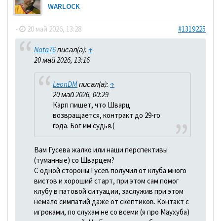
WARLOCK
-
20 май 2026, 13:28
#1319225
Nata76
писал(а):
↑
20 май 2026, 13:16
LeonDM
писал(а):
↑
20 май 2026, 00:29
Карп пишет, что Шварц
возвращается, контракт до 29-го
года. Бог им судья.(
Вам Гусева жалко или наши перспективы
(туманные) со Шварцем?
С одной стороны Гусев получил от клуба много
вистов и хороший старт, при этом сам помог
клубу в патовой ситуации, заслужив при этом
немало симпатий даже от скептиков. Контакт с
игроками, по слухам не со всеми (я про Маухуба)