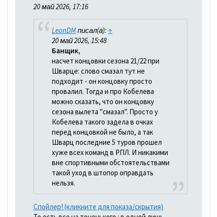
20 май 2026, 17:16
LeonDM
писал(а):
↑
20 май 2026, 15:48
Банщик,
насчет концовки сезона 21/22 при
Шварце: слово смазал тут не
подходит - он концовку просто
провалил. Тогда и про Кобелева
можно сказать, что он концовку
сезона вылета "смазал". Просто у
Кобелева такого задела в очках
перед концовкой не было, а так
Шварц последние 5 туров прошел
хуже всех команд в РПЛ. И никакими
вне спортивными обстоятельствами
такой уход в штопор оправдать
нельзя.
Спойлер! (кликните для показа/скрытия)
То есть все на тоненького : в одной лишь