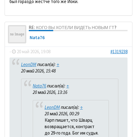
был гораздо жестче того же Йоки.
RE: КОГО ВЫ ХОТЕЛИ ВИДЕТЬ НОВЫМ ГТ?
Nata76
-
20 май 2026, 19:08
#1319238
LeonDM
писал(а):
↑
20 май 2026, 15:48
Nata76
писал(а):
↑
20 май 2026, 13:16
LeonDM
писал(а):
↑
20 май 2026, 00:29
Карп пишет, что Шварц
возвращается, контракт
до 29-го года. Бог им судья.