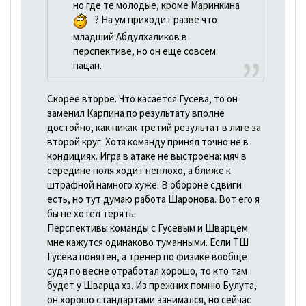
но где те молодые, кроме Маринкина
? На ум приходит разве что
младший Абдулхаликов в
перспективе, но он еще совсем
пацан.
Скорее второе. Что касается Гусева, то он
заменил Карпина по результату вполне
достойно, как никак третий результат в лиге за
второй круг. Хотя команду принял точно не в
кондициях. Игра в атаке не выстроена: мяч в
середине поля ходит неплохо, а ближе к
штрафной намного хуже. В обороне сдвиги
есть, но тут думаю работа Шаронова. Вот его я
бы не хотел терять.
Перспективы команды с Гусевым и Шварцем
мне кажутся одинаково туманными. Если ТШ
Гусева понятен, а тренер по физике вообще
судя по весне отработал хорошо, то кто там
будет у Шварца хз. Из прежних помню Булута,
он хорошо стандартами занимался, но сейчас