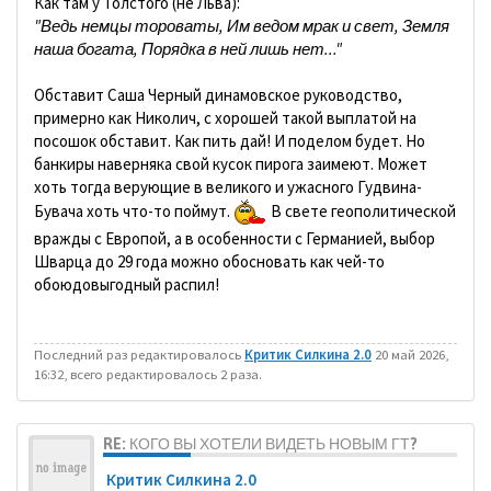
Как там у Толстого (не Льва):
"Ведь немцы тороваты, Им ведом мрак и свет, Земля
наша богата, Порядка в ней лишь нет..."
Обставит Саша Черный динамовское руководство,
примерно как Николич, с хорошей такой выплатой на
посошок обставит. Как пить дай! И поделом будет. Но
банкиры наверняка свой кусок пирога заимеют. Может
хоть тогда верующие в великого и ужасного Гудвина-
Бувача хоть что-то поймут.
В свете геополитической
вражды с Европой, а в особенности с Германией, выбор
Шварца до 29 года можно обосновать как чей-то
обоюдовыгодный распил!
Последний раз редактировалось
Критик Силкина 2.0
20 май 2026,
16:32, всего редактировалось 2 раза.
RE: КОГО ВЫ ХОТЕЛИ ВИДЕТЬ НОВЫМ ГТ?
Критик Силкина 2.0