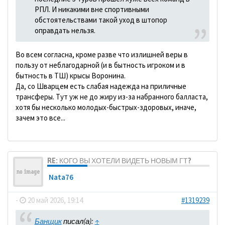
РПЛ. И никакими вне спортивными
обстоятельствами такой уход в штопор
оправдать нельзя.
Во всем согласна, кроме разве что излишней веры в
пользу от неблагодарной (и в бытность игроком и в
бытность в ТШ) крысы Воронина.
Да, со Шварцем есть слабая надежда на приличные
трансферы. Тут уж не до жиру из-за набранного балласта,
хотя бы несколько молодых-быстрых-здоровых, иначе,
зачем это все...
RE: КОГО ВЫ ХОТЕЛИ ВИДЕТЬ НОВЫМ ГТ?
Nata76
-
20 май 2026, 19:14
#1319239
Банщик
писал(а):
↑