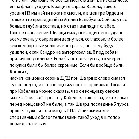
он на фланг уходил. В защите справа Варела, такого
уровня ПЗ мы найти пока не смогли, а в центре Ордец и
только что пришедший из Англии Бальбуэна. Сейчас у нас
больше глубина состава, но старт выглядит слабее.
Плюс в назначении Шварца вижу пока один: его судя по
всему очень уговаривали вернуться, согласовали более
чем комфортные условия контракта, поэтому буду
удивлен, если Сандро не выторговал ещё под себя и
приличное усиление. Если бы остался Гусев, то уверен
покупки были бы более скромные. Если бы вообще были.
Банщик,
насчет концовки сезона 21/22 при Шварце: слово смазал
тут не подходит - он концовку просто провалил. Тогда и
про Кобелева можно сказать, что он концовку сезона
вылета "смазал". Просто у Кобелева такого задела в очках
перед концовкой не было, а так Шварц последние 5 туров
прошел хуже всех команд в РПЛ. И никакими вне
спортивными обстоятельствами такой уход в штопор
оправдать нельзя.