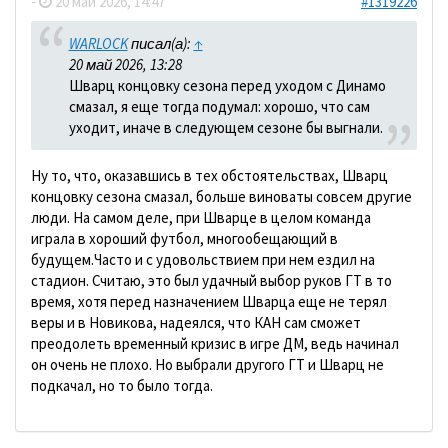
-
20 май 2026, 14:47
#1319226
WARLOCK
писал(а):
↑
20 май 2026, 13:28
Шварц концовку сезона перед уходом с Динамо
смазал, я еще тогда подумал: хорошо, что сам
уходит, иначе в следующем сезоне бы выгнали.
Ну то, что, оказавшись в тех обстоятельствах, Шварц
концовку сезона смазал, больше виноваты совсем другие
люди. На самом деле, при Шварце в целом команда
играла в хороший футбол, многообещающий в
будущем.Часто и с удовольствием при нем ездил на
стадион. Считаю, это был удачный выбор руков ГТ в то
время, хотя перед назначением Шварца еще не терял
веры и в Новикова, надеялся, что КАН сам сможет
преодолеть временный кризис в игре ДМ, ведь начинал
он очень не плохо. Но выбрали другого ГТ и Шварц не
подкачал, но то было тогда.