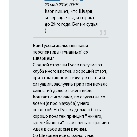
20 май 2026, 00:29
Карп пишет, что Шварц
возвращается, контракт
до 29-го года. Бог им судья.
(
Вам Гусева жалко или наши
перспективы (туманные) со
Шварцем?
С одной стороны Гусев получил от
клуба много вистов и хороший старт,
при этом сам помог клубу в патовой
ситуации, заслужив при этом немало
симпатий даже от скептиков.
Контакт с игроками, по слухам не со
всеми (я про Маухуба) у него
неклохой. Но Гусеву должен быть
хорошо понятен принцип " ничего,
кроме бизнеса" - сам очень некрасиво
ушел в свое время к коням.
Со Шварцем все сложно, у нас