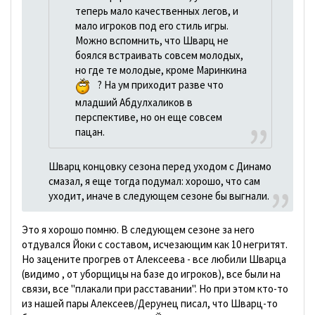
теперь мало качественных легов, и
мало игроков под его стиль игры.
Можно вспомнить, что Шварц не
боялся встраивать совсем молодых,
но где те молодые, кроме Маринкина
? На ум приходит разве что
младший Абдулхаликов в
перспективе, но он еще совсем
пацан.
Шварц концовку сезона перед уходом с Динамо
смазал, я еще тогда подумал: хорошо, что сам
уходит, иначе в следующем сезоне бы выгнали.
Это я хорошо помню. В следующем сезоне за него
отдувался Йоки с составом, исчезающим как 10 негритят.
Но зацените прогрев от Алексеева - все любили Шварца
(видимо , от уборщицы на базе до игроков), все были на
связи, все "плакали при расставании". Но при этом кто-то
из нашей пары Алексеев/Дерунец писал, что Шварц-то