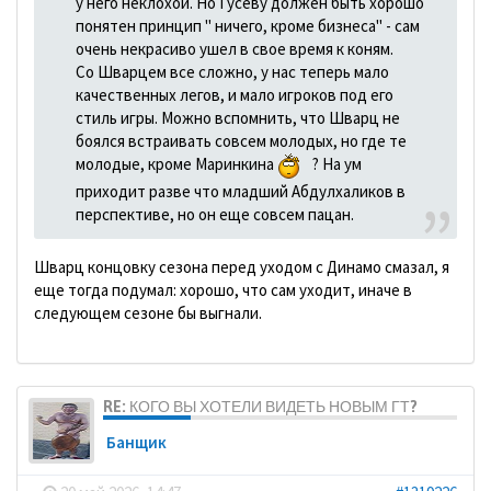
у него неклохой. Но Гусеву должен быть хорошо
понятен принцип " ничего, кроме бизнеса" - сам
очень некрасиво ушел в свое время к коням.
Со Шварцем все сложно, у нас теперь мало
качественных легов, и мало игроков под его
стиль игры. Можно вспомнить, что Шварц не
боялся встраивать совсем молодых, но где те
молодые, кроме Маринкина
? На ум
приходит разве что младший Абдулхаликов в
перспективе, но он еще совсем пацан.
Шварц концовку сезона перед уходом с Динамо смазал, я
еще тогда подумал: хорошо, что сам уходит, иначе в
следующем сезоне бы выгнали.
RE: КОГО ВЫ ХОТЕЛИ ВИДЕТЬ НОВЫМ ГТ?
Банщик