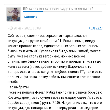
RE: КОГО ВЫ ХОТЕЛИ ВИДЕТЬ НОВЫМ ГТ?
Банщик
-
20 май 2026, 16:09
#1319228
Сейчас вот, сложилась серьезная и архи сложная
ситуация для руков с выбором ГТ. Если осенью, ввиду
явного провала карпа, единственным верным решением
было назначить ИО Гусева хотя бы до зимы, зимой, может
быть, уже не столь категорично, но имхо все же
оптимально было не пороть горячку и продлить Гусева до
конца сезона ( плюс добавить к нему Шаронова), то
теперь есть и время как для подбора нового ГТ, так и есть
полная инфа по качеству работы нынешнего тренерского
штаба.
Что выбрать?
Гусев не попал в финал Кубка ( но почти в равной борьбе с
Краснодаром), зато сумел вырвать лидирующее 7 место в
борьбе середняков (группа 7-10). Надо понимать, что в его
ситуации, для попадания в шестерку реальных лидеров