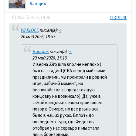
Банщик
-
20 май 2026, 19:26
#1319241
WARLOCK
писал(а):
↑
20 май 2026, 18:53
Банщик
писал(а):
↑
20 май 2026, 17:16
И весна 22го шла вполне неплохо (
был на стадиоЦСКА перед майскими
праздниками, мы проиграли в ровной
игре, рабочий момент, но
беспокойства за предстоящую
концовку не возникало). Да, уже в
самой концовке сезона произошел
позор в Самаре, но все равно все
было в наших руках. Вплоть до
последнего тура, где Федотов
отобрал у нас сереьро и мы стали
лишь бронзовыми.