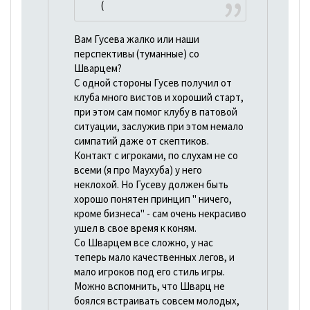
(
Вам Гусева жалко или наши
перспективы (туманные) со
Шварцем?
С одной стороны Гусев получил от
клуба много вистов и хороший старт,
при этом сам помог клубу в патовой
ситуации, заслужив при этом немало
симпатий даже от скептиков.
Контакт с игроками, по слухам не со
всеми (я про Маухуба) у него
неклохой. Но Гусеву должен быть
хорошо понятен принцип " ничего,
кроме бизнеса" - сам очень некрасиво
ушел в свое время к коням.
Со Шварцем все сложно, у нас
теперь мало качественных легов, и
мало игроков под его стиль игры.
Можно вспомнить, что Шварц не
боялся встраивать совсем молодых,