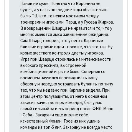
Панов не хуже. Понятно что Воронина не
будет, а у нас в последние годы обязательно
был в ТШ кто-то неким мостиком между
тренерами и игроками: Парш, а у Гусева Жирков.
В возвращении Шварца не нравится и то, что у
многих имеются имхо завышенные ожидания.
Сам Шварц говорил, что у него с Карпиным
близкие игровые идеи - похоже, что это так. Ну
кроме жесткого контроля диеты у игроков.
Игра при Шварце строилась на интенсивности
высокого прессинга, выстроенной
комбинационной игры не было. Соперник со
временем научился перекидывать нашу
оборону и нередко устраивать буллиты по типу
тех, что мы недавно при Карпине видели. При
этом центр полузащиты, от него в основном
зависит качество игры команды, был у нас
самый сильный за весь период после ФНЛ: Моро
- Себа - Захарян и еще вполне себе
качественный Фомин. Трое из них ушли в
команды из топ-5 лиг. Захаряну не всегда место