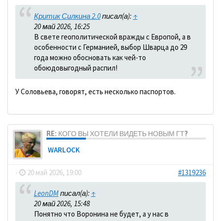
Критик Силкина 2.0
писал(а):
↑
20 май 2026, 16:25
В свете геополитической вражды с Европой, а в
особенности с Германией, выбор Шварца до 29
года можно обосновать как чей-то
обоюдовыгодный распил!
У Соловьева, говорят, есть несколько паспортов.
RE: КОГО ВЫ ХОТЕЛИ ВИДЕТЬ НОВЫМ ГТ?
WARLOCK
-
20 май 2026, 19:00
#1319236
LeonDM
писал(а):
↑
20 май 2026, 15:48
Понятно что Воронина не будет, а у нас в