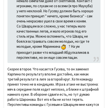
немало симпатий даже от скептиков. Контакт с
игроками, по слухам не со всеми (я про Маухуба)
у него неклохой. Но Гусеву должен быть хорошо
понятен принцип " ничего, кроме бизнеса" - сам
очень некрасиво ушел в свое время к коням.
Со Шварцем все сложно, у нас теперь мало
качественных легов, и мало игроков под его
стиль игры. Можно вспомнить, что Шварц не
боялся встраивать совсем молодых, но где те
молодые, кроме Маринкина
? На ум
приходит разве что младший Абдулхаликов в
перспективе, но он еще совсем пацан.
Скорее второе. Что касается Гусева, то он заменил
Карпина по результату вполне достойно, как никак
третий результат в лиге за второй круг. Хотя команду
принял точно не в кондициях. Игра в атаке не выстроена:
мяч в середине поля ходит неплохо, а ближе к штрафной
намного хуже. В обороне сдвиги есть, но тут думаю
работа Шаронова. Вот его я бы не хотел терять.
Перспективы команды с Гусевым и Шварцем мне кажутся