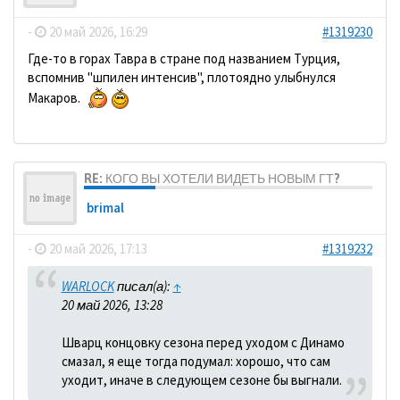
-
20 май 2026, 16:29
#1319230
Где-то в горах Тавра в стране под названием Турция,
вспомнив "шпилен интенсив", плотоядно улыбнулся
Макаров.
RE: КОГО ВЫ ХОТЕЛИ ВИДЕТЬ НОВЫМ ГТ?
brimal
-
20 май 2026, 17:13
#1319232
WARLOCK
писал(а):
↑
20 май 2026, 13:28
Шварц концовку сезона перед уходом с Динамо
смазал, я еще тогда подумал: хорошо, что сам
уходит, иначе в следующем сезоне бы выгнали.