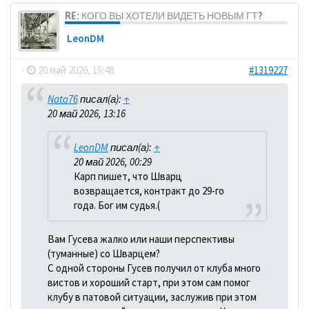
RE: КОГО ВЫ ХОТЕЛИ ВИДЕТЬ НОВЫМ ГТ?
LeonDM
-
20 май 2026, 15:48
#1319227
Nata76
писал(а):
↑
20 май 2026, 13:16
LeonDM
писал(а):
↑
20 май 2026, 00:29
Карп пишет, что Шварц
возвращается, контракт до 29-го
года. Бог им судья.(
Вам Гусева жалко или наши перспективы
(туманные) со Шварцем?
С одной стороны Гусев получил от клуба много
вистов и хороший старт, при этом сам помог
клубу в патовой ситуации, заслужив при этом