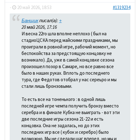
-
20 май 2026, 18:53
#1319234
Банщик
писал(а):
↑
20 май 2026, 17:16
И весна 22го шла вполне неплохо ( был на
стадиоЦСКА перед майскими праздниками, мы
проиграли в ровной игре, рабочий момент, но
беспокойства за предстоящую концовку не
возникало). Да, уже в самой концовке сезона
произошел позор в Самаре, но все равно все
было в наших руках. Вплоть до последнего
тура, где Федотов отобрал у нас сереьро и мы
стали лишь бронзовыми.
То есть все на тоненького : в одной лишь
последней игре чемпа получить бронзу вместо
серебра и в финале Кубка не выиграть - вот эти
две последние игры сезона 21-22 и есть
концовка. Она не задалась, но до этих
последних игр все ( кубок и серебро) было
возможно. Мы не сделали шаг вперед, но мы и