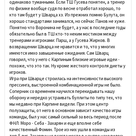
одинаково туманными. Если ТШ Гусева понятен, а тренер
по физике вообще судя по весне отработал хорошо, то
кто там будет у Шварца хз. Из прежних помню Булута, он
хорошо стандартами занимался, но сейчас Панов не хуже.
Понятно что Воронина не будет, а у нас в последние годы
обязательно был в ТШ кто-то неким мостиком между
тренерами и игроками: Парш, а у Гусева Жирков. В
возвращении Шварца не нравится и то, что у многих
имеются имхо завышенные ожидания. Сам Шварц
говорил, что у него с Карпиным близкие игровые идеи -
похоже, что это так. Ну кроме жесткого контроля диеты у
игроков.
Игра при Шварце строилась на интенсивности высокого
прессинга, выстроенной комбинационной игры не было.
Соперник со временем научился перекидывать нашу
оборону и нередко устраивать буллиты по типу тех, что
мы недавно при Карпине видели. При этом центр
полузащиты, от него в основном зависит качество игры
команды, был у нас самый сильный за весь период после
ФНЛ: Моро - Себа - Захарян и еще вполне себе
качественный Фомин. Трое из них ушли в команды из
топ-5 лиг. Захаряну не всегда место в центре находилось,