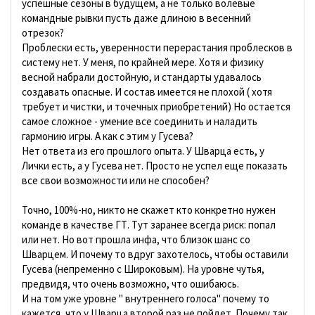
успешные сезоны в будущем, а не только волевые
командные рывки пусть даже длиною в весенний
отрезок?
Проблески есть, уверенности перерастания проблесков в
систему нет. У меня, по крайней мере. Хотя и физику
весной набрали достойную, и стандарты удавалось
создавать опасные. И состав имеется не плохой ( хотя
требует и чистки, и точечных приобретений) Но остается
самое сложное - умение все соединить и наладить
гармонию игры. А как с этим у Гусева?
Нет ответа из его прошлого опыта. У Шварца есть, у
Лички есть, а у Гусева нет. Просто не успел еще показать
все свои возможности или не способен?
Точно, 100%-но, никто не скажет кто конкретно нужен
команде в качестве ГТ. Тут заранее всегда риск: попал
или нет. Но вот прошла инфа, что близок шанс со
Шварцем. И почему то вдруг захотелось, чтобы оставили
Гусева (непременно с Широковым). На уровне чутья,
предвидя, что очень возможно, что ошибаюсь.
И на том уже уровне " внутреннего голоса" почему то
кажется, что у Шварца второй раз не пойдет. Почему так