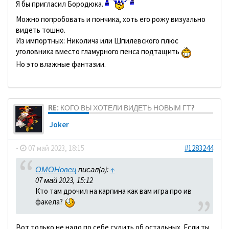
Я бы пригласил Бородюка.
Можно попробовать и пончика, хоть его рожу визуально
видеть тошно.
Из импортных: Николича или Шпилевского плюс
уголовника вместо гламурного пенса подтащить
Но это влажные фантазии.
RE: КОГО ВЫ ХОТЕЛИ ВИДЕТЬ НОВЫМ ГТ?
Joker
-
07 май 2023, 18:15
#1283244
ОМОНовец
писал(а):
↑
07 май 2023, 15:12
Кто там дрочил на карпина как вам игра про ив
факела?
Вот только не надо по себе судить об остальных. Если ты