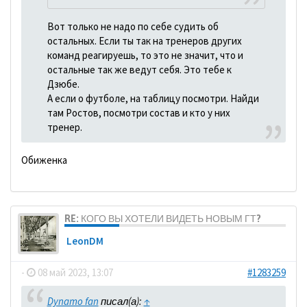
Вот только не надо по себе судить об
остальных. Если ты так на тренеров других
команд реагируешь, то это не значит, что и
остальные так же ведут себя. Это тебе к
Дзюбе.
А если о футболе, на таблицу посмотри. Найди
там Ростов, посмотри состав и кто у них
тренер.
Обиженка
RE: КОГО ВЫ ХОТЕЛИ ВИДЕТЬ НОВЫМ ГТ?
LeonDM
-
08 май 2023, 13:07
#1283259
Dynamo fan
писал(а):
↑