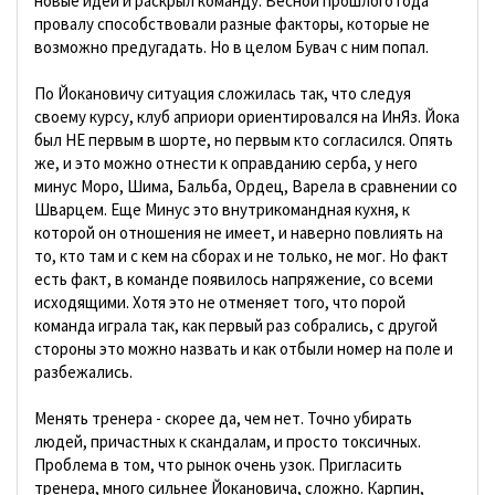
новые идеи и раскрыл команду. Весной прошлого года
провалу способствовали разные факторы, которые не
возможно предугадать. Но в целом Бувач с ним попал.
По Йокановичу ситуация сложилась так, что следуя
своему курсу, клуб априори ориентировался на ИнЯз. Йока
был НЕ первым в шорте, но первым кто согласился. Опять
же, и это можно отнести к оправданию серба, у него
минус Моро, Шима, Бальба, Ордец, Варела в сравнении со
Шварцем. Еще Минус это внутрикомандная кухня, к
которой он отношения не имеет, и наверно повлиять на
то, кто там и с кем на сборах и не только, не мог. Но факт
есть факт, в команде появилось напряжение, со всеми
исходящими. Хотя это не отменяет того, что порой
команда играла так, как первый раз собрались, с другой
стороны это можно назвать и как отбыли номер на поле и
разбежались.
Менять тренера - скорее да, чем нет. Точно убирать
людей, причастных к скандалам, и просто токсичных.
Проблема в том, что рынок очень узок. Пригласить
тренера, много сильнее Йокановича, сложно. Карпин,