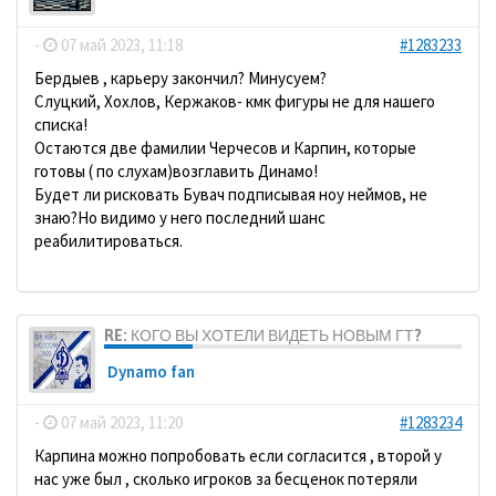
-
07 май 2023, 11:18
#1283233
Бердыев , карьеру закончил? Минусуем?
Слуцкий, Хохлов, Кержаков- кмк фигуры не для нашего
списка!
Остаются две фамилии Черчесов и Карпин, которые
готовы ( по слухам)возглавить Динамо!
Будет ли рисковать Бувач подписывая ноу неймов, не
знаю?Но видимо у него последний шанс
реабилитироваться.
RE: КОГО ВЫ ХОТЕЛИ ВИДЕТЬ НОВЫМ ГТ?
Dynamo fan
-
07 май 2023, 11:20
#1283234
Карпина можно попробовать если согласится , второй у
нас уже был , сколько игроков за бесценок потеряли