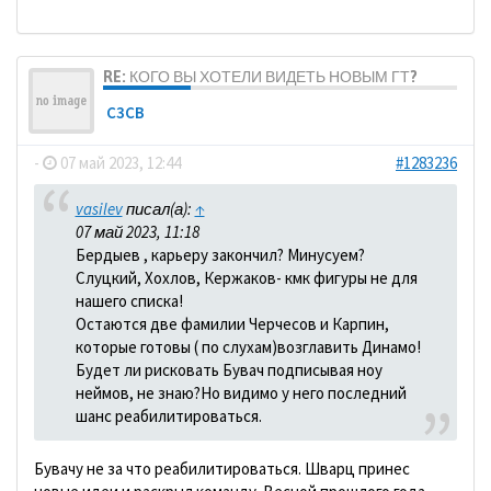
RE: КОГО ВЫ ХОТЕЛИ ВИДЕТЬ НОВЫМ ГТ?
C3CB
-
07 май 2023, 12:44
#1283236
vasilev
писал(а):
↑
07 май 2023, 11:18
Бердыев , карьеру закончил? Минусуем?
Слуцкий, Хохлов, Кержаков- кмк фигуры не для
нашего списка!
Остаются две фамилии Черчесов и Карпин,
которые готовы ( по слухам)возглавить Динамо!
Будет ли рисковать Бувач подписывая ноу
неймов, не знаю?Но видимо у него последний
шанс реабилитироваться.
Бувачу не за что реабилитироваться. Шварц принес