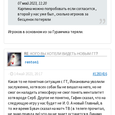
07 май 2023, 11:20
Карпина можно попробовать если согласится ,
второй у нас уже был , сколько игроков за
бесценок потеряли
Игроков в основном из-за Гурамчика теряли.
RE: КОГО ВЫ ХОТЕЛИ ВИДЕТЬ НОВЫМ ГТ?
renton1
-
14 май 2023, 20:17
#1283416
Какая то не понятная ситуация с ГТ, Йокановича уволили
заслуженно, хотя всех собак бы не вешал на него, но не
смог он наладить атмосферу не смог понять менталитет
хотя вроде Серб. Другое не понятно, Гафин сказал, что на
следующую игру у нас будет не И. О. А новый Главный, в
то же время Бувач сказал на матч ТВ ( в телеге прочитал,
не знаю правда ли) что он не знает останется в Динамо