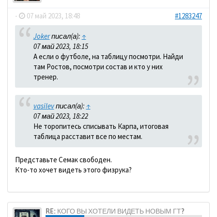
-
07 май 2023, 18:48
#1283247
Joker
писал(а):
↑
07 май 2023, 18:15
А если о футболе, на таблицу посмотри. Найди
там Ростов, посмотри состав и кто у них
тренер.
vasilev
писал(а):
↑
07 май 2023, 18:22
Не торопитесь списывать Карпа, итоговая
таблица расставит все по местам.
Представьте Семак свободен.
Кто-то хочет видеть этого физрука?
RE: КОГО ВЫ ХОТЕЛИ ВИДЕТЬ НОВЫМ ГТ?