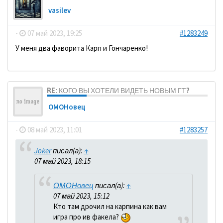
vasilev
-
07 май 2023, 19:25
#1283249
У меня два фаворита Карп и Гончаренко!
RE: КОГО ВЫ ХОТЕЛИ ВИДЕТЬ НОВЫМ ГТ?
ОМОНовец
-
08 май 2023, 11:01
#1283257
Joker
писал(а):
↑
07 май 2023, 18:15
ОМОНовец
писал(а):
↑
07 май 2023, 15:12
Кто там дрочил на карпина как вам
игра про ив факела?