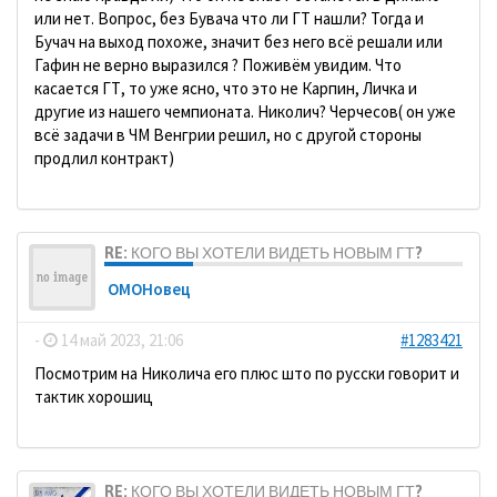
или нет. Вопрос, без Бувача что ли ГТ нашли? Тогда и
Бучач на выход похоже, значит без него всё решали или
Гафин не верно выразился ? Поживём увидим. Что
касается ГТ, то уже ясно, что это не Карпин, Личка и
другие из нашего чемпионата. Николич? Черчесов( он уже
всё задачи в ЧМ Венгрии решил, но с другой стороны
продлил контракт)
RE: КОГО ВЫ ХОТЕЛИ ВИДЕТЬ НОВЫМ ГТ?
ОМОНовец
-
14 май 2023, 21:06
#1283421
Посмотрим на Николича его плюс што по русски говорит и
тактик хорошиц
RE: КОГО ВЫ ХОТЕЛИ ВИДЕТЬ НОВЫМ ГТ?