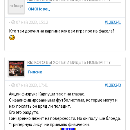
ОМОНовец
-
07 май 2023, 15:12
#1283241
Кто там дрочил на карпина как вам игра про ив факела?
RE: КОГО ВЫ ХОТЕЛИ ВИДЕТЬ НОВЫМ ГТ?
Гипсик
-
07 май 2023, 17:41
#1283243
Акции физрука Карпуши тают на глазах.
С квалифицированными футболистами, которые могут и
нах послать он вряд ли поладит.
Его эго раздуто.
Гончаренко лежит на поверхности. Но он получше блонда.
"Триперную лису" не приемлю физически.