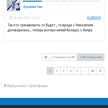
Dynamo fan
-
20 май 2023, 11:15
#1283559
Так кто тренировать то будет , то вроде с Николичем
договорились , теперь всплыл некий белорус с Кипра
Страница
1
из
88
1749 сообщений
1
2
3
4
5
…
88
Вернуться в «Трансферы»