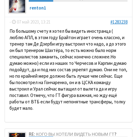
renton1
-
07 май 2023, 13:21
#1283238
По большому счету я хотел бы видеть иностранца (
люблю АПЛ, в этом году Брайтон играет очень классно, и
тренер там Де Дзерби игру выстроил что надо, а до этого
он был тренером Шахтёра, то есть можно было норм
специалистов заманить, сейчас конечно сложнее.Но
думаю можно) если из наших то Черчесов и Карпин думаю
подойдут, да и под них состав укрепят думаю. Они не топ,
но по крайней мере должно быть лучше чем сейчас. Еще
бы посмотрел на Гончаренко, он и в ЦСКА команду
выстроил и Урал сейчас вытащил от вылета да и игру
поставил. Отмечу, что ГТ фигура важная, но жду ещё
работы от ВТБ если будут непонятные трансферы, толку
будет мало.
RE: КОГО ВЫ ХОТЕЛИ ВИДЕТЬ НОВЫМ ГТ?