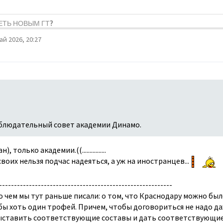
ДЕТЬ НОВЫМ ГТ?
ай 2026, 20:27
аблюдательный совет академии Динамо.
лько академии.((................
воих нельзя подчас надеяться, а уж на иностранцев...
----------------------------------------------------------
 о чем мы тут раньше писали: о том, что Краснодару можно бы
бы хоть один трофей. Причем, чтобы договориться не надо д
ыставить соответствующие составы и дать соответствующие