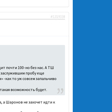
#1319338
ит почти 100-но без нас. А ТШ
а, заслужившим пробу еще
м» -как то уж совсем запальчиво
 такая возможность будет.
а, а Шаронов не захочет идти к