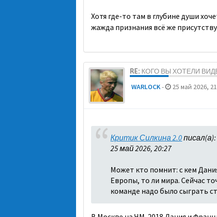
Хотя где-то там в глубине души хоч
жажда признания всё же присутств
RE: КОГО ВЫ ХОТЕЛИ ВИ
WARLOCK
-
25 май 2026, 21
Критик Силкина 2.0
писал(а)
25 май 2026, 20:27
Может кто помнит: с кем Дани
Европы, то ли мира. Сейчас т
команде надо было сыграть стр
В Москве на ЧМ-2018 Дания и Франци