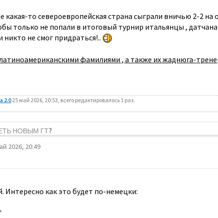
ще какая-то североевропейская страна сыграли вничью 2-2 на 
тобы только не попали в итоговый турнир итальянцы , датчана
и никто не смог придраться!..
 латиноамериканскими фамилиями , а также их жаднюга-трене
 2.0
25 май 2026, 20:53, всего редактировалось 1 раз.
ДЕТЬ НОВЫМ ГТ?
ай 2026, 20:49
. Интересно как это будет по-немецки:
"