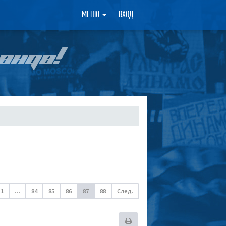
×
МЕНЮ
ВХОД
АНДА!
1
…
84
85
86
87
88
След.