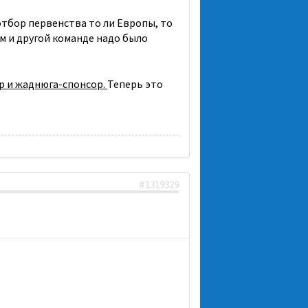
отбор первенства то ли Европы, то
м и другой команде надо было
р и жаднюга-спонсор.
Теперь это
#1319329