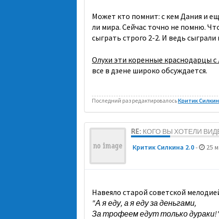
Может кто помнит: с кем Дания и е
ли мира. Сейчас точно не помню. Ч
сыграть строго 2-2. И ведь сыграли 
Олухи эти коренные краснодарцы с
все в дзене широко обсуждается.
Последний раз редактировалось
Критик Силкина
RE: КОГО ВЫ ХОТЕЛИ ВИ
Критик Силкина 2.0
-
25 м
Навеяло старой советской мелодией
"А я еду, а я еду за деньгами,
За трофеем едут только дураки!