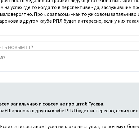
вероятность медальной тройки следующего сезона выглядит поч
м на успех где то когда то в перспективе - да, заслужившим п
 маловероятно. Про « с запасом» -как то уж совсем запальчиво 
ронова в другом клубе РПЛ будет интересно, если у них така
ДЕТЬ НОВЫМ ГТ?
:57
всем запальчиво и совсем не про штаб Гусева
.
ва+Шаронова в другом клубе РПЛ будет интересно, если у них
Если с эти составом Гусев неплохо выступил, то почему с бо