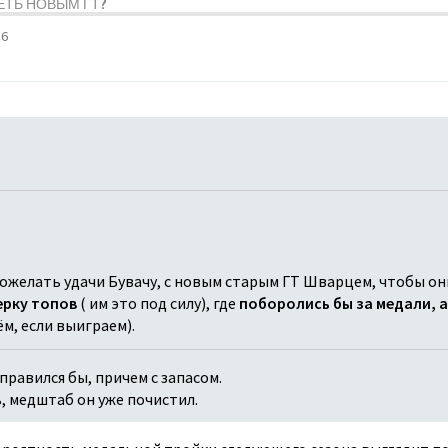
ДЕТЬ НОВЫМ ГТ?
56
пожелать удачи Бувачу, с новым старым ГТ Шварцем, чтобы о
ерку топов
( им это под силу), где
поборолись бы за медали, а
ём, если выиграем).
справился бы, причем с запасом.
, медштаб он уже почистил.