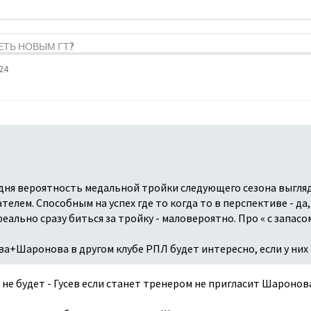
ДЕТЬ НОВЫМ ГТ?
24
одня вероятность медальной тройки следующего сезона выгляд
ателем. Способным на успех где то когда то в перспективе - д
реально сразу биться за тройку - маловероятно. Про « с запасо
ва+Шаронова в другом клубе РПЛ будет интересно, если у них
 не будет - Гусев если станет тренером не пригласит Шаронов