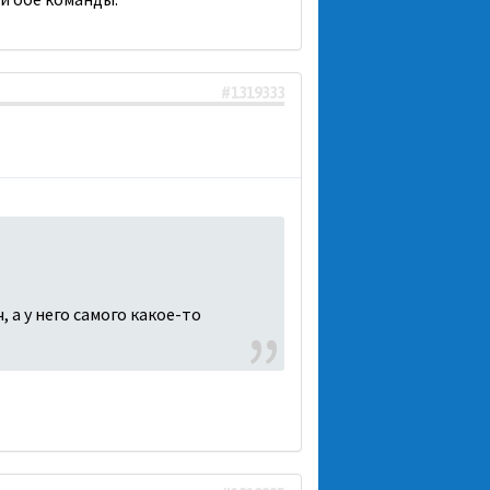
#1319333
 а у него самого какое-то