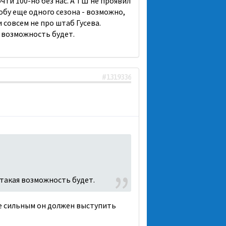
ти 100-но без нас. А ТШ не проявил
робу еще одного сезона - возможно,
и совсем не про штаб Гусева.
я возможность будет.
#1319336
 такая возможность будет.
лее сильным он должен выступить