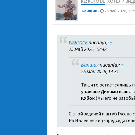
RE: КОГО ВЫ ХОТЕЛИ ВИ
Банщик
-
25 май 2026, 21:
WARLOCK
писал(а):
↑
25 май 2026, 18:42
Банщик
писал(а):
↑
25 май 2026, 14:31
Так, что остается лишь 
упавшее Динамо в шест
КУбок
(мы его не разобь
С этой задачей и штаб Гусева 
PS Ивлев не зиц-председатель