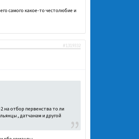
 него самого какое-то честолюбие и
#1319332
2 на отбор первенства то ли
льянцы , датчанам и другой
ли обе команды.