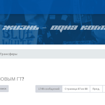
 ЖИЗНЬ – ОДНА КОМ
Трансферы
НОВЫМ ГТ?
Поиск
1749 сообщений
Страница
87
из
88
Пред.