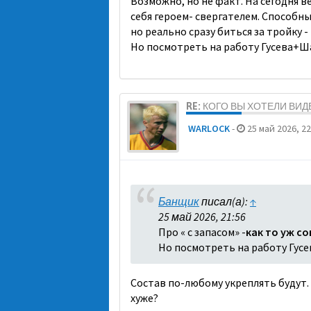
Возможно, но не факт. На сегодня 
себя героем- свергателем. Способны
но реально сразу биться за тройку -
Но посмотреть на работу Гусева+Ша
RE: КОГО ВЫ ХОТЕЛИ ВИ
WARLOCK
-
25 май 2026, 22
Банщик
писал(а):
↑
25 май 2026, 21:56
Про « с запасом» -
как то уж со
Но посмотреть на работу Гусе
Состав по-любому укреплять будут. 
хуже?