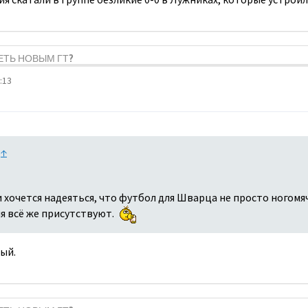
ДЕТЬ НОВЫМ ГТ?
:13
:
↑
и хочется надеяться, что футбол для Шварца не просто ногомяч,
я всё же присутствуют.
ый.