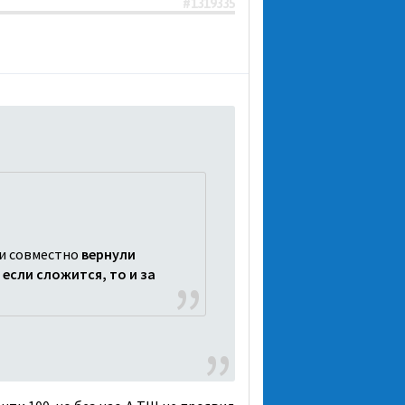
#1319335
ни совместно
вернули
 если сложится, то и за