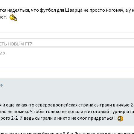
ется надеяться, что футбол для Шварца не просто ногомяч, а у
уют.
ДЕТЬ НОВЫМ ГТ?
:12
:
↑
я и еще какая-то североевропейская страна сыграли вничью 2-
очно не помню. Чтобы только не попали в итоговый турнир ита
ого 2-2. И ведь сыграли и никто не смог придраться!..
я скатали в группе безликие 0-0 в Лужниках, которые устрои