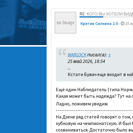
RE: КОГО ВЫ ХОТЕЛИ ВИ
Критик Силкина 2.0
-
25 м
WARLOCK
писал(а):
↑
25 май 2026, 18:54
...
Кстати Бувач еще входит в н
Ещё один Наблюдатель (типа Норман), то
Какая может быть надежда? Тут на с
Ладно, поживем увидим.
-------------------------------------------
На Дзене ряд статей говорят о том,
кубковую на чемпионатскую. И был 
созваниваться. Достаточно было в