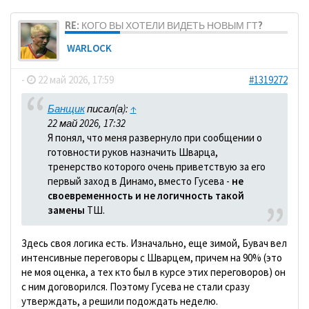
RE: КОГО ВЫ ХОТЕЛИ ВИДЕТЬ НОВЫМ ГТ?
WARLOCK
-
22 май 2026, 17:59
#1319272
Банщик
писал(а):
↑
22 май 2026, 17:32
Я понял, что меня развернуло при сообщении о
готовности руков назначить Шварца,
тренерство которого очень приветствую за его
первый заход в Динамо, вместо Гусева -
не
своевременность и не логичность такой
замены
ТШ.
Здесь своя логика есть. Изначально, еще зимой, Бувач вел
интенсивные переговоры с Шварцем, причем на 90% (это
не моя оценка, а тех кто был в курсе этих переговоров) он
с ним договорился. Поэтому Гусева не стали сразу
утверждать, а решили подождать неделю.