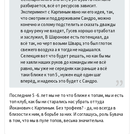
разбирается, всё от ресурсов зависит.
Эксперимент с Карпиным явно ни его идея, так,
что смотрим и поддерживаем Сандро, можно
конечно и солому подстелить и сказать дважды
в одну реку не входят, Гусев хорошо отработал
и заслужил, В Шаронове есть потенциал, да
всё так, но черт возьми Шварц это был глоток
свежего воздуха а я тогда не надышался.
Селекция вот что будет решать, но как бы мы
не хаяли наших руков до команды им не всё
равно, мы уже не середняк как раньше а всё
таки ближе к топ 5 , нужен ещё один шаг
вперёд, и надеюсь это будет с Сандро.
Последние 5 -6. лет мы не то что ближе к топам, мы и есть
топ клуб, как бы ни старались нас убрать оттуда
Йоканович с Карпиным. Без трофеев? - да, но всегда в
близости к ним, в борьбе за них. И соглашусь, роль Бувача
в том, что мы в пуле топов, весьма значительна.