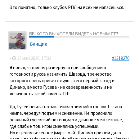
Это понятно, только клубов РПЛ на всех не напасешься.
RE: КОГО ВЫ ХОТЕЛИ ВИДЕТЬ НОВЫМ ГТ?
Банщик
-
22 май 2026, 17:32
#1319270
Я понял, что меня развернуло при сообщении о
готовности руков назначить Шварца, тренерство
которого очень приветствую за его первый заход в
Динамо, вместо Гусева - не своевременность и не
логичность такой замены ТШ.
Да, Гусев невнятно заканчивал зимний отрезок 1 этапа
чемпа, чередуя подъем и снижение. Не прояснило
реальный гусевский потенциал и длинное межсезонье,
где слабые тов. игры сменялись успешными.
Но в целом весеннее (март- май) Динамо при нем дало