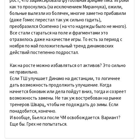
рост, что зафиксировала футбольная арифметика. Игроки
как то проснулись (за исключением Миранчука), ожили,
больные вылезли из болячек, многие заметно прибавили
(даже Гомес перестал так уж сильно гадить),
преобразился Осипенко ( на что надежды было не много).
Все стали стараться на поле и фрагментами это
отразилось даже на качестве игры. То есть за период с
ноября по май положительный тренд динамовских
действий постепенно подростал.
Как на росте можно избавляться от активов? Это сильно
не правильно.
Если ТШ улучшает Динамо на дистанции, то логичнее
дать возможность продолжить улучшение. Когда
начнется боковик или дела пойдут вниз, тогда и созреет
возможность замены. Не так уж востребован на рынке
тренеров Шварц, чтобы не подождать до зимы. Если
понадобится, конечно.
И вообще, Бьелса после ЧМ освобождается. Вариант?
Еще бы. Грех не попытаться.