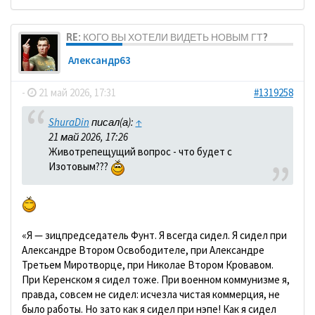
RE: КОГО ВЫ ХОТЕЛИ ВИДЕТЬ НОВЫМ ГТ?
Александр63
-
21 май 2026, 17:31
#1319258
ShuraDin
писал(а):
↑
21 май 2026, 17:26
Животрепещущий вопрос - что будет с
Изотовым???
«Я — зицпредседатель Фунт. Я всегда сидел. Я сидел при
Александре Втором Освободителе, при Александре
Третьем Миротворце, при Николае Втором Кровавом.
При Керенском я сидел тоже. При военном коммунизме я,
правда, совсем не сидел: исчезла чистая коммерция, не
было работы. Но зато как я сидел при нэпе! Как я сидел