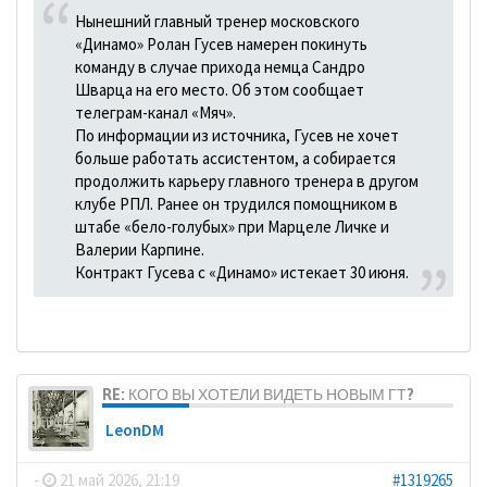
Нынешний главный тренер московского
«Динамо» Ролан Гусев намерен покинуть
команду в случае прихода немца Сандро
Шварца на его место. Об этом сообщает
телеграм-канал «Мяч».
По информации из источника, Гусев не хочет
больше работать ассистентом, а собирается
продолжить карьеру главного тренера в другом
клубе РПЛ. Ранее он трудился помощником в
штабе «бело-голубых» при Марцеле Личке и
Валерии Карпине.
Контракт Гусева с «Динамо» истекает 30 июня.
RE: КОГО ВЫ ХОТЕЛИ ВИДЕТЬ НОВЫМ ГТ?
LeonDM
-
21 май 2026, 21:19
#1319265