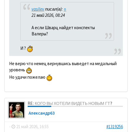
vasilev
писал(а):
↑
21 май 2026, 08:24
А если Шварц найдет конспекты
Валеры?
И ?
Не верю что немец вернувшись выведет на медальный
уровень
Но удачи пожелаю
RE: КОГО ВЫ ХОТЕЛИ ВИДЕТЬ НОВЫМ ГТ?
Александр63
-
21 май 2026, 16:55
#1319256