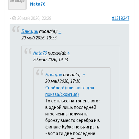
Nata76
-
20 май 2026, 22:29
#1319247
Банщик
писал(а):
↑
20 май 2026, 19:33
Nata76
писал(а):
↑
20 май 2026, 19:14
Банщик
писал(а):
↑
20 май 2026, 17:16
Спойлер! (кликните для
показа/скрытия)
То есть все на тоненького :
в одной лишь последней
игре чемпа получить
бронзу вместо серебра и в
финале Кубка не выиграть
- вот эти две последние