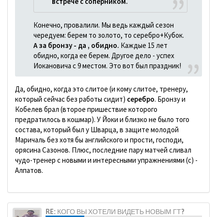
встрече с соперником.
Конечно, провалили. Мы ведь каждый сезон
чередуем: берем то золото, то серебро+Кубок.
А за бронзу - да , обидно.
Каждые 15 лет
обидно, когда ее берем. Другое дело - успех
Иокановича с 9 местом. Это вот был праздник!
Да, обидно, когда это слитое (и кому слитое, тренеру,
который сейчас без работы сидит)
серебро
. Бронзу и
Кобелев брал (второе пришествие которого
предратилось в кошмар). У Йоки и близко не было того
состава, который был у Шварца, в защите молодой
Маричаль без хотя бы английского и прости, господи,
орясина Сазонов. Плюс, последние пару матчей сливал
чудо-тренер с новыми и интересными упражнениями (с) -
Алпатов.
RE: КОГО ВЫ ХОТЕЛИ ВИДЕТЬ НОВЫМ ГТ?