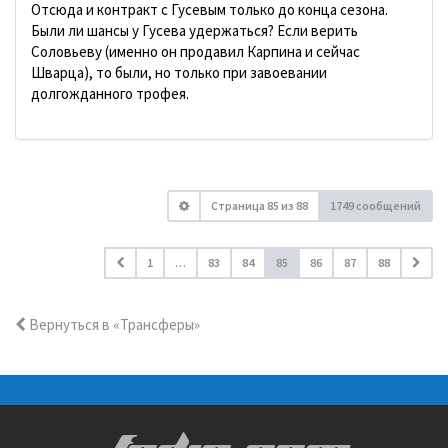
Отсюда и контракт с Гусевым только до конца сезона.
Были ли шансы у Гусева удержаться? Если верить
Соловьеву (именно он продавил Карпина и сейчас
Шварца), то были, но только при завоевании
долгожданного трофея.
Страница
85
из
88
1749 сообщений
1
…
83
84
85
86
87
88
Вернуться в «Трансферы»