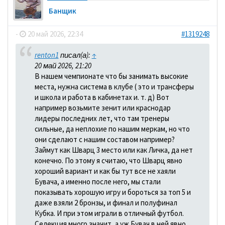
Банщик
-
20 май 2026, 22:34
#1319248
renton1
писал(а):
↑
20 май 2026, 21:20
В нашем чемпионате что бы занимать высокие
места, нужна система в клубе ( это и трансферы
и школа и работа в кабинетах и. т. д) Вот
например возьмите зенит или краснодар
лидеры последних лет, что там тренеры
сильные, да неплохие по нашим меркам, но что
они сделают с нашим составом например?
Займут как Шварц 3 место или как Личка, да нет
конечно. По этому я считаю, что Шварц явно
хороший вариант и как бы тут все не хаяли
Бувача, а именно после него, мы стали
показывать хорошую игру и бороться за топ 5 и
даже взяли 2 бронзы, и финал и полуфинал
Кубка. И при этом играли в отличный футбол.
Селекция много значит, а уж Бувач в ней явно