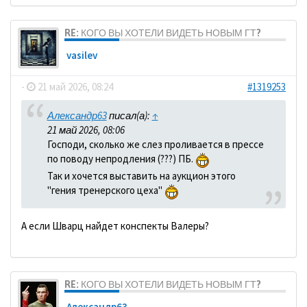
RE: КОГО ВЫ ХОТЕЛИ ВИДЕТЬ НОВЫМ ГТ?
vasilev
-
21 май 2026, 08:24
#1319253
Александр63
писал(а):
↑
21 май 2026, 08:06
Господи, сколько же слез проливается в прессе
по поводу непродления (???) ПБ.
Так и хочется выставить на аукцион этого
"гения тренерского цеха"
А если Шварц найдет конспекты Валеры?
RE: КОГО ВЫ ХОТЕЛИ ВИДЕТЬ НОВЫМ ГТ?
Александр63