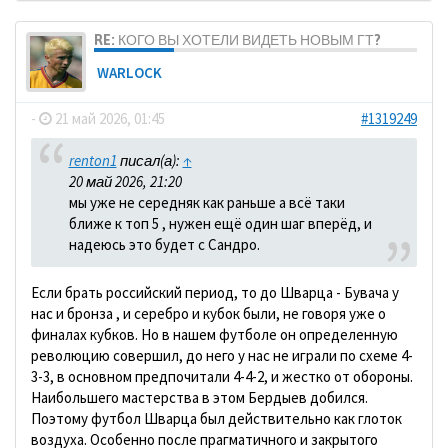
RE: КОГО ВЫ ХОТЕЛИ ВИДЕТЬ НОВЫМ ГТ?
WARLOCK
-
21 май 2026, 01:45
#1319249
renton1
писал(а):
↑
20 май 2026, 21:20
мы уже не середняк как раньше а всё таки
ближе к топ 5 , нужен ещё один шаг вперёд, и
надеюсь это будет с Сандро.
Если брать российский период, то до Шварца - Бувача у
нас и бронза , и серебро и кубок были, не говоря уже о
финалах кубков. Но в нашем футболе он определенную
революцию совершил, до него у нас не играли по схеме 4-
3-3, в основном предпочитали 4-4-2, и жестко от обороны.
Наибольшего мастерства в этом Бердыев добился.
Поэтому футбол Шварца был действительно как глоток
воздуха. Особенно после прагматичного и закрытого