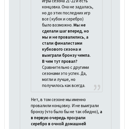
игры сезона 21-22 и есть
концовка. Она не задалась,
но до этих последних игр
все ( кубок и серебро)
было возможно.
Мы не
сделали шаг вперед, но
мы и не провалились, а
стали финалистами
кубкового сезона и
выиграли бронзу чемпа.
В чем тут провал?
Сравнительно с другими
сезонами это успех. Да,
могли и лучше, но
получилось как всегда.
Нет, в том сезоне мы именно
провалили концовку. И не выиграли
бронзу (что было бы не так обидно),
а
в первую очередь просрали
серебро в очной домашней