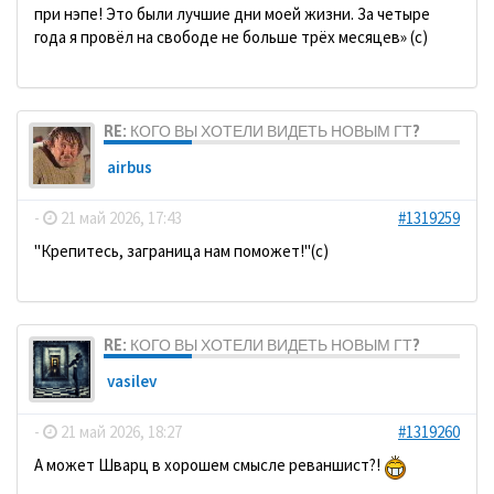
при нэпе! Это были лучшие дни моей жизни. За четыре
года я провёл на свободе не больше трёх месяцев» (с)
RE: КОГО ВЫ ХОТЕЛИ ВИДЕТЬ НОВЫМ ГТ?
airbus
-
21 май 2026, 17:43
#1319259
"Крепитесь, заграница нам поможет!"(с)
RE: КОГО ВЫ ХОТЕЛИ ВИДЕТЬ НОВЫМ ГТ?
vasilev
-
21 май 2026, 18:27
#1319260
А может Шварц в хорошем смысле реваншист?!