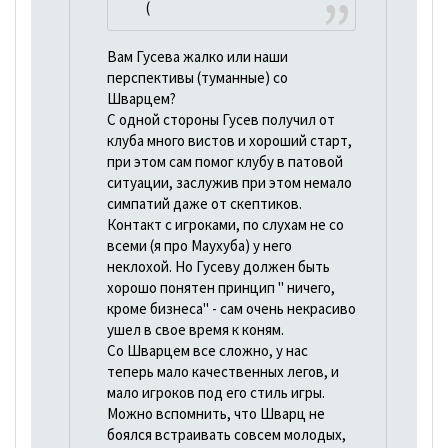
(
Вам Гусева жалко или наши
перспективы (туманные) со
Шварцем?
С одной стороны Гусев получил от
клуба много вистов и хороший старт,
при этом сам помог клубу в патовой
ситуации, заслужив при этом немало
симпатий даже от скептиков.
Контакт с игроками, по слухам не со
всеми (я про Маухуба) у него
неклохой. Но Гусеву должен быть
хорошо понятен принцип " ничего,
кроме бизнеса" - сам очень некрасиво
ушел в свое время к коням.
Со Шварцем все сложно, у нас
теперь мало качественных легов, и
мало игроков под его стиль игры.
Можно вспомнить, что Шварц не
боялся встраивать совсем молодых,