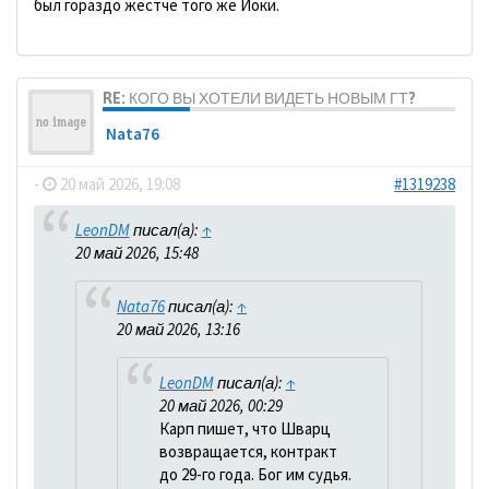
был гораздо жестче того же Йоки.
RE: КОГО ВЫ ХОТЕЛИ ВИДЕТЬ НОВЫМ ГТ?
Nata76
-
20 май 2026, 19:08
#1319238
LeonDM
писал(а):
↑
20 май 2026, 15:48
Nata76
писал(а):
↑
20 май 2026, 13:16
LeonDM
писал(а):
↑
20 май 2026, 00:29
Карп пишет, что Шварц
возвращается, контракт
до 29-го года. Бог им судья.