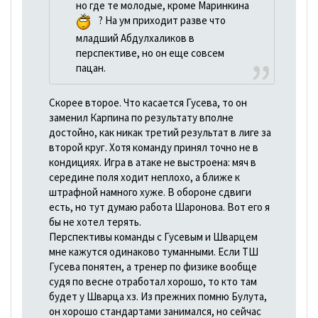
но где те молодые, кроме Маринкина
? На ум приходит разве что
младший Абдулхаликов в
перспективе, но он еще совсем
пацан.
Скорее второе. Что касается Гусева, то он
заменил Карпина по результату вполне
достойно, как никак третий результат в лиге за
второй круг. Хотя команду принял точно не в
кондициях. Игра в атаке не выстроена: мяч в
середине поля ходит неплохо, а ближе к
штрафной намного хуже. В обороне сдвиги
есть, но тут думаю работа Шаронова. Вот его я
бы не хотел терять.
Перспективы команды с Гусевым и Шварцем
мне кажутся одинаково туманными. Если ТШ
Гусева понятен, а тренер по физике вообще
судя по весне отработал хорошо, то кто там
будет у Шварца хз. Из прежних помню Булута,
он хорошо стандартами занимался, но сейчас