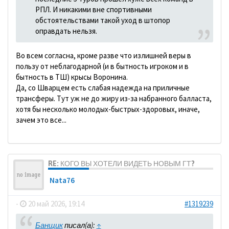
РПЛ. И никакими вне спортивными
обстоятельствами такой уход в штопор
оправдать нельзя.
Во всем согласна, кроме разве что излишней веры в
пользу от неблагодарной (и в бытность игроком и в
бытность в ТШ) крысы Воронина.
Да, со Шварцем есть слабая надежда на приличные
трансферы. Тут уж не до жиру из-за набранного балласта,
хотя бы несколько молодых-быстрых-здоровых, иначе,
зачем это все...
RE: КОГО ВЫ ХОТЕЛИ ВИДЕТЬ НОВЫМ ГТ?
Nata76
-
20 май 2026, 19:14
#1319239
Банщик
писал(а):
↑