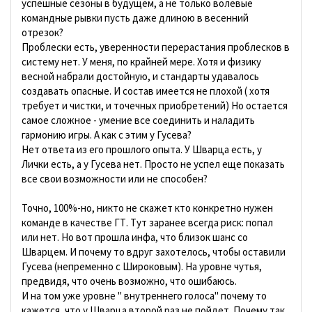
успешные сезоны в будущем, а не только волевые
командные рывки пусть даже длиною в весенний
отрезок?
Проблески есть, уверенности перерастания проблесков в
систему нет. У меня, по крайней мере. Хотя и физику
весной набрали достойную, и стандарты удавалось
создавать опасные. И состав имеется не плохой ( хотя
требует и чистки, и точечных приобретений) Но остается
самое сложное - умение все соединить и наладить
гармонию игры. А как с этим у Гусева?
Нет ответа из его прошлого опыта. У Шварца есть, у
Лички есть, а у Гусева нет. Просто не успел еще показать
все свои возможности или не способен?
Точно, 100%-но, никто не скажет кто конкретно нужен
команде в качестве ГТ. Тут заранее всегда риск: попал
или нет. Но вот прошла инфа, что близок шанс со
Шварцем. И почему то вдруг захотелось, чтобы оставили
Гусева (непременно с Широковым). На уровне чутья,
предвидя, что очень возможно, что ошибаюсь.
И на том уже уровне " внутреннего голоса" почему то
кажется, что у Шварца второй раз не пойдет. Почему так