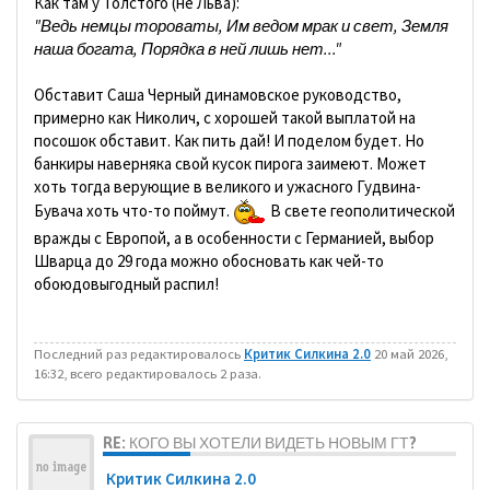
Как там у Толстого (не Льва):
"Ведь немцы тороваты, Им ведом мрак и свет, Земля
наша богата, Порядка в ней лишь нет..."
Обставит Саша Черный динамовское руководство,
примерно как Николич, с хорошей такой выплатой на
посошок обставит. Как пить дай! И поделом будет. Но
банкиры наверняка свой кусок пирога заимеют. Может
хоть тогда верующие в великого и ужасного Гудвина-
Бувача хоть что-то поймут.
В свете геополитической
вражды с Европой, а в особенности с Германией, выбор
Шварца до 29 года можно обосновать как чей-то
обоюдовыгодный распил!
Последний раз редактировалось
Критик Силкина 2.0
20 май 2026,
16:32, всего редактировалось 2 раза.
RE: КОГО ВЫ ХОТЕЛИ ВИДЕТЬ НОВЫМ ГТ?
Критик Силкина 2.0