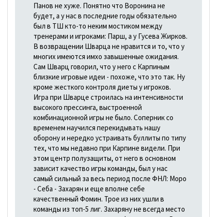
Панов не хуже. Понятно что Воронина не
будет, а у нас в последние годы обязательно
был в ТШ кто-то неким мостиком между
тренерами и игроками: Парш, а у Гусева Жирков.
В возвращении Шварца не нравится и то, что у
многих имеются имхо завышенные ожидания.
Сам Шварц говорил, что у него с Карпиным
близкие игровые идеи - похоже, что это так. Ну
кроме жесткого контроля диеты у игроков.
Игра при Шварце строилась на интенсивности
высокого прессинга, выстроенной
комбинационной игры не было. Соперник со
временем научился перекидывать нашу
оборону и нередко устраивать буллиты по типу
тех, что мы недавно при Карпине видели. При
этом центр полузащиты, от него в основном
зависит качество игры команды, был у нас
самый сильный за весь период после ФНЛ: Моро
- Себа - Захарян и еще вполне себе
качественный Фомин. Трое из них ушли в
команды из топ-5 лиг. Захаряну не всегда место