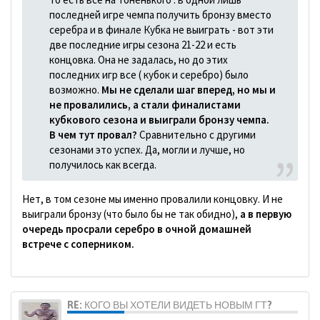
последней игре чемпа получить бронзу вместо
серебра и в финале Кубка не выиграть - вот эти
две последние игры сезона 21-22 и есть
концовка. Она не задалась, но до этих
последних игр все ( кубок и серебро) было
возможно.
Мы не сделали шаг вперед, но мы и
не провалились, а стали финалистами
кубкового сезона и выиграли бронзу чемпа.
В чем тут провал?
Сравнительно с другими
сезонами это успех. Да, могли и лучше, но
получилось как всегда.
Нет, в том сезоне мы именно провалили концовку. И не
выиграли бронзу (что было бы не так обидно),
а в первую
очередь просрали серебро в очной домашней
встрече с соперником.
RE: КОГО ВЫ ХОТЕЛИ ВИДЕТЬ НОВЫМ ГТ?