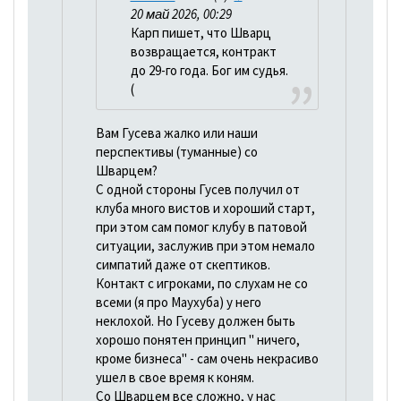
20 май 2026, 00:29
Карп пишет, что Шварц
возвращается, контракт
до 29-го года. Бог им судья.
(
Вам Гусева жалко или наши
перспективы (туманные) со
Шварцем?
С одной стороны Гусев получил от
клуба много вистов и хороший старт,
при этом сам помог клубу в патовой
ситуации, заслужив при этом немало
симпатий даже от скептиков.
Контакт с игроками, по слухам не со
всеми (я про Маухуба) у него
неклохой. Но Гусеву должен быть
хорошо понятен принцип " ничего,
кроме бизнеса" - сам очень некрасиво
ушел в свое время к коням.
Со Шварцем все сложно, у нас