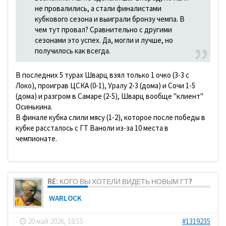
не провалились, а стали финалистами
кубкового сезона и выиграли бронзу чемпа. В
чем тут провал? Сравнительно с другими
сезонами это успех. Да, могли и лучше, но
получилось как всегда.
В последних 5 турах Шварц взял только 1 очко (3-3 с
Локо), проиграв ЦСКА (0-1), Уралу 2-3 (дома) и Сочи 1-5
(дома) и разгром в Самаре (2-5), Шварц вообще "клиент"
Осинькина.
В финале кубка слили мясу (1-2), которое после победы в
кубке рассталось с ГТ Ваноли из-за 10 места в
чемпионате.
RE: КОГО ВЫ ХОТЕЛИ ВИДЕТЬ НОВЫМ ГТ?
WARLOCK
-
20 май 2026, 18:55
#1319235