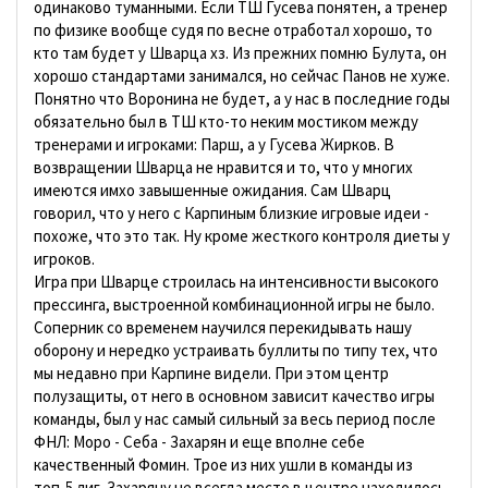
одинаково туманными. Если ТШ Гусева понятен, а тренер
по физике вообще судя по весне отработал хорошо, то
кто там будет у Шварца хз. Из прежних помню Булута, он
хорошо стандартами занимался, но сейчас Панов не хуже.
Понятно что Воронина не будет, а у нас в последние годы
обязательно был в ТШ кто-то неким мостиком между
тренерами и игроками: Парш, а у Гусева Жирков. В
возвращении Шварца не нравится и то, что у многих
имеются имхо завышенные ожидания. Сам Шварц
говорил, что у него с Карпиным близкие игровые идеи -
похоже, что это так. Ну кроме жесткого контроля диеты у
игроков.
Игра при Шварце строилась на интенсивности высокого
прессинга, выстроенной комбинационной игры не было.
Соперник со временем научился перекидывать нашу
оборону и нередко устраивать буллиты по типу тех, что
мы недавно при Карпине видели. При этом центр
полузащиты, от него в основном зависит качество игры
команды, был у нас самый сильный за весь период после
ФНЛ: Моро - Себа - Захарян и еще вполне себе
качественный Фомин. Трое из них ушли в команды из
топ-5 лиг. Захаряну не всегда место в центре находилось,