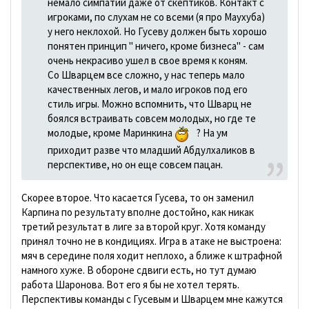
немало симпатий даже от скептиков. Контакт с
игроками, по слухам не со всеми (я про Маухуба)
у него неклохой. Но Гусеву должен быть хорошо
понятен принцип " ничего, кроме бизнеса" - сам
очень некрасиво ушел в свое время к коням.
Со Шварцем все сложно, у нас теперь мало
качественных легов, и мало игроков под его
стиль игры. Можно вспомнить, что Шварц не
боялся встраивать совсем молодых, но где те
молодые, кроме Маринкина
? На ум
приходит разве что младший Абдулхаликов в
перспективе, но он еще совсем пацан.
Скорее второе. Что касается Гусева, то он заменил
Карпина по результату вполне достойно, как никак
третий результат в лиге за второй круг. Хотя команду
принял точно не в кондициях. Игра в атаке не выстроена:
мяч в середине поля ходит неплохо, а ближе к штрафной
намного хуже. В обороне сдвиги есть, но тут думаю
работа Шаронова. Вот его я бы не хотел терять.
Перспективы команды с Гусевым и Шварцем мне кажутся