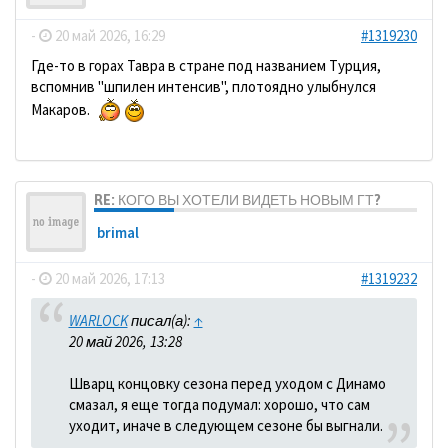
-
20 май 2026, 16:29
#1319230
Где-то в горах Тавра в стране под названием Турция,
вспомнив "шпилен интенсив", плотоядно улыбнулся
Макаров.
RE: КОГО ВЫ ХОТЕЛИ ВИДЕТЬ НОВЫМ ГТ?
brimal
-
20 май 2026, 17:13
#1319232
WARLOCK
писал(а):
↑
20 май 2026, 13:28
Шварц концовку сезона перед уходом с Динамо
смазал, я еще тогда подумал: хорошо, что сам
уходит, иначе в следующем сезоне бы выгнали.