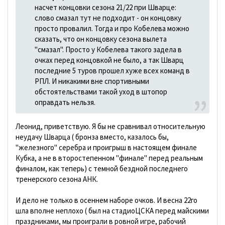
насчет концовки сезона 21/22 при Шварце:
слово смазал тут не подходит - он концовку
просто провалил. Тогда и про Кобелева можно
сказать, что он концовку сезона вылета
"смазал". Просто у Кобелева такого задела в
очках перед концовкой не было, а так Шварц
последние 5 туров прошел хуже всех команд в
РПЛ. И никакими вне спортивными
обстоятельствами такой уход в штопор
оправдать нельзя.
Леонид, приветствую. Я бы не сравнивал относительную
неудачу Шварца ( бронза вместо, казалось бы,
"железного" серебра и проигрыш в настоящем финале
Кубка, а не в второстепенном "финале" перед реальным
финалом, как теперь) с темной бездной последнего
тренерского сезона АНК.
И дело не только в осеннем наборе очков. И весна 22го
шла вполне неплохо ( был на стадиоЦСКА перед майскими
праздниками, мы проиграли в ровной игре, рабочий