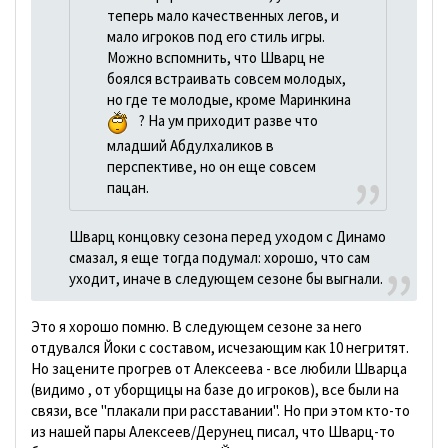
теперь мало качественных легов, и
мало игроков под его стиль игры.
Можно вспомнить, что Шварц не
боялся встраивать совсем молодых,
но где те молодые, кроме Маринкина
? На ум приходит разве что
младший Абдулхаликов в
перспективе, но он еще совсем
пацан.
Шварц концовку сезона перед уходом с Динамо
смазал, я еще тогда подумал: хорошо, что сам
уходит, иначе в следующем сезоне бы выгнали.
Это я хорошо помню. В следующем сезоне за него
отдувался Йоки с составом, исчезающим как 10 негритят.
Но зацените прогрев от Алексеева - все любили Шварца
(видимо , от уборщицы на базе до игроков), все были на
связи, все "плакали при расставании". Но при этом кто-то
из нашей пары Алексеев/Дерунец писал, что Шварц-то