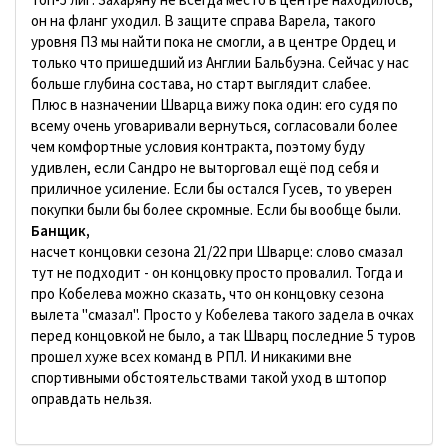
он на фланг уходил. В защите справа Варела, такого
уровня ПЗ мы найти пока не смогли, а в центре Ордец и
только что пришедший из Англии Бальбуэна. Сейчас у нас
больше глубина состава, но старт выглядит слабее.
Плюс в назначении Шварца вижу пока один: его судя по
всему очень уговаривали вернуться, согласовали более
чем комфортные условия контракта, поэтому буду
удивлен, если Сандро не выторговал ещё под себя и
приличное усиление. Если бы остался Гусев, то уверен
покупки были бы более скромные. Если бы вообще были.
Банщик,
насчет концовки сезона 21/22 при Шварце: слово смазал
тут не подходит - он концовку просто провалил. Тогда и
про Кобелева можно сказать, что он концовку сезона
вылета "смазал". Просто у Кобелева такого задела в очках
перед концовкой не было, а так Шварц последние 5 туров
прошел хуже всех команд в РПЛ. И никакими вне
спортивными обстоятельствами такой уход в штопор
оправдать нельзя.