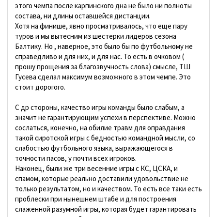
этого чемпа после карпинского дна не было ни полноты
состава, ни длины оставшейся дистанции.
Хотя на финише, явно просматривалось, что еще пару
туров и мы вытесним из шестерки лидеров сезона
Балтику. Но , наверное, это было бы по футбольному не
справедливо и для них, и для нас. То есть в очковом (
прошу прощения за благозвучность слова) смысле, ТШ
Гусева сделал максимум возможного в этом чемпе. Это
стоит дорогого.
С др стороны, качество игры команды было слабым, а
значит не гарантирующим успехи в перспективе. Можно
сослаться, конечно, на обилие травм для оправдания
такой сиротской игры с бедностью командной мысли, со
слабостью футбольного языка, выражающегося в
точности пасов, у почти всех игроков.
Наконец, были же три весенние игры с КС, ЦСКА, и
спамом, которые реально доставили удовольствие не
только результатом, но и качеством. То есть все таки есть
проблески при нынешнем штабе и для построения
слаженной разумной игры, которая будет гарантировать