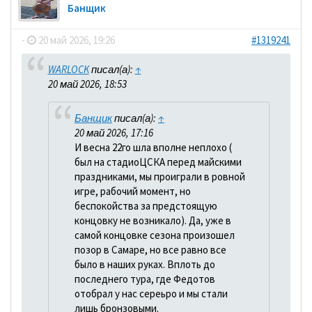
Банщик
-
20 май 2026, 19:26
#1319241
WARLOCK
писал(а):
↑
20 май 2026, 18:53
Банщик
писал(а):
↑
20 май 2026, 17:16
И весна 22го шла вполне неплохо (
был на стадиоЦСКА перед майскими
праздниками, мы проиграли в ровной
игре, рабочий момент, но
беспокойства за предстоящую
концовку не возникало). Да, уже в
самой концовке сезона произошел
позор в Самаре, но все равно все
было в наших руках. Вплоть до
последнего тура, где Федотов
отобрал у нас сереьро и мы стали
лишь бронзовыми.