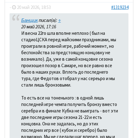
-
20 май 2026, 18:53
#1319234
Банщик
писал(а):
↑
20 май 2026, 17:16
И весна 22го шла вполне неплохо ( был на
стадиоЦСКА перед майскими праздниками, мы
проиграли в ровной игре, рабочий момент, но
беспокойства за предстоящую концовку не
возникало). Да, уже в самой концовке сезона
произошел позор в Самаре, но все равно все
было в наших руках. Вплоть до последнего
тура, где Федотов отобрал у нас сереьро и мы
стали лишь бронзовыми.
То есть все на тоненького : в одной лишь
последней игре чемпа получить бронзу вместо
серебра и в финале Кубка не выиграть - вот эти
две последние игры сезона 21-22 и есть
концовка. Она не задалась, но до этих
последних игр все ( кубок и серебро) было
возможно. Мы не сделали шаг вперед, но мы и