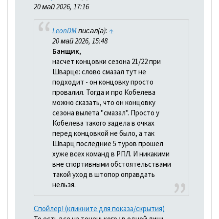
20 май 2026, 17:16
LeonDM
писал(а):
↑
20 май 2026, 15:48
Банщик,
насчет концовки сезона 21/22 при
Шварце: слово смазал тут не
подходит - он концовку просто
провалил. Тогда и про Кобелева
можно сказать, что он концовку
сезона вылета "смазал". Просто у
Кобелева такого задела в очках
перед концовкой не было, а так
Шварц последние 5 туров прошел
хуже всех команд в РПЛ. И никакими
вне спортивными обстоятельствами
такой уход в штопор оправдать
нельзя.
Спойлер! (кликните для показа/скрытия)
То есть все на тоненького : в одной лишь