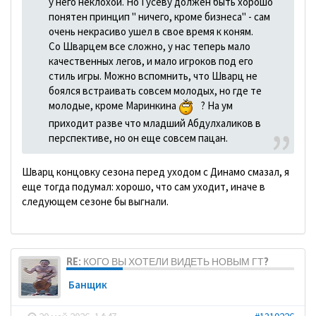
у него неклохой. Но Гусеву должен быть хорошо
понятен принцип " ничего, кроме бизнеса" - сам
очень некрасиво ушел в свое время к коням.
Со Шварцем все сложно, у нас теперь мало
качественных легов, и мало игроков под его
стиль игры. Можно вспомнить, что Шварц не
боялся встраивать совсем молодых, но где те
молодые, кроме Маринкина
? На ум
приходит разве что младший Абдулхаликов в
перспективе, но он еще совсем пацан.
Шварц концовку сезона перед уходом с Динамо смазал, я
еще тогда подумал: хорошо, что сам уходит, иначе в
следующем сезоне бы выгнали.
RE: КОГО ВЫ ХОТЕЛИ ВИДЕТЬ НОВЫМ ГТ?
Банщик