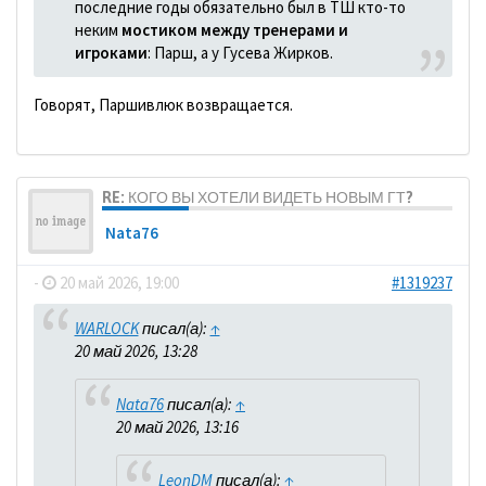
последние годы обязательно был в ТШ кто-то
неким
мостиком между тренерами и
игроками
: Парш, а у Гусева Жирков.
Говорят, Паршивлюк возвращается.
RE: КОГО ВЫ ХОТЕЛИ ВИДЕТЬ НОВЫМ ГТ?
Nata76
-
20 май 2026, 19:00
#1319237
WARLOCK
писал(а):
↑
20 май 2026, 13:28
Nata76
писал(а):
↑
20 май 2026, 13:16
LeonDM
писал(а):
↑