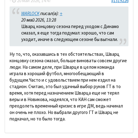
-
20 май 2026, 14:47
#1319226
WARLOCK
писал(а):
↑
20 май 2026, 13:28
Шварц концовку сезона перед уходом с Динамо
смазал, я еще тогда подумал: хорошо, что сам
уходит, иначе в следующем сезоне бы выгнали.
Ну то, что, оказавшись в тех обстоятельствах, Шварц
концовку сезона смазал, больше виноваты совсем другие
люди. На самом деле, при Шварце в целом команда
играла в хороший футбол, многообещающий в
будущем.Часто и с удовольствием при нем ездил на
стадион. Считаю, это был удачный выбор руков ГТ в то
время, хотя перед назначением Шварца еще не терял
веры и в Новикова, надеялся, что КАН сам сможет
преодолеть временный кризис в игре ДМ, ведь начинал
он очень не плохо. Но выбрали другого ГТ и Шварц не
подкачал, но то было тогда.