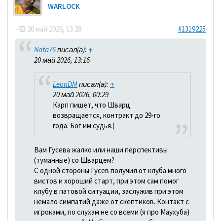
WARLOCK
-
20 май 2026, 13:28
#1319225
Nata76
писал(а):
↑
20 май 2026, 13:16
LeonDM
писал(а):
↑
20 май 2026, 00:29
Карп пишет, что Шварц
возвращается, контракт до 29-го
года. Бог им судья.(
Вам Гусева жалко или наши перспективы
(туманные) со Шварцем?
С одной стороны Гусев получил от клуба много
вистов и хороший старт, при этом сам помог
клубу в патовой ситуации, заслужив при этом
немало симпатий даже от скептиков. Контакт с
игроками, по слухам не со всеми (я про Маухуба)