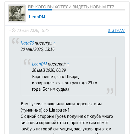
RE: КОГО ВЫ ХОТЕЛИ ВИДЕТЬ НОВЫМ ГТ?
LeonDM
-
20 май 2026, 15:48
#1319227
Nata76
писал(а):
↑
20 май 2026, 13:16
LeonDM
писал(а):
↑
20 май 2026, 00:29
Карп пишет, что Шварц
возвращается, контракт до 29-го
года. Бог им судья.(
Вам Гусева жалко или наши перспективы
(туманные) со Шварцем?
С одной стороны Гусев получил от клуба много
вистов и хороший старт, при этом сам помог
клубу в патовой ситуации, заслужив при этом