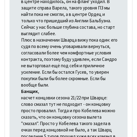
в центре находилось, он на фланг уходил. В
защите справа Варела, такого уровня ПЗ мы
найти пока не смогли, а в центре Ордец и
только что пришедший из Англии Бальбуэна.
Сейчас у нас больше глубина состава, но старт
выглядит слабее.
Плюс в назначении Шварца вижу пока один: его
судя по всему очень уговаривали вернуться,
согласовали более чем комфортные условия
контракта, поэтому буду удивлен, если Сандро
не выторговал ещё под себя и приличное
усиление. Если бы остался Гусев, то уверен
покупки были бы более скромные. Если бы
вообще были.
Банщик,
насчет концовки сезона 21/22 при Шварце:
слово смазал тут не подходит - он концовку
просто провалил. Тогда и про Кобелева можно
сказать, что он концовку сезона вылета
"смазал". Просто у Кобелева такого задела в
очках перед концовкой не было, а так Шварц
последние 5 туров прошел хуже всех команд в