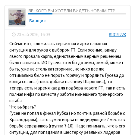
RE: КОГО ВЫ ХОТЕЛИ ВИДЕТЬ НОВЫМ ГТ?
Банщик
-
20 май 2026, 16:09
#1319228
Сейчас вот, сложилась серьезная и архи сложная
ситуация для руков с выбором ГТ. Если осенью, ввиду
явного провала карпа, единственным верным решением
было назначить ИО Гусева хотя бы до зимы, зимой, может
быть, уже не столь категорично, но имхо все же
оптимально было не пороть горячку и продлить Гусева до
конца сезона ( плюс добавить к нему Шаронова), то
теперь есть и время как для подбора нового ГТ, так и есть
полная инфа по качеству работы нынешнего тренерского
штаба.
Что выбрать?
Гусев не попал в финал Кубка ( но почти в равной борьбе с
Краснодаром), зато сумел вырвать лидирующее 7 место в
борьбе середняков (группа 7-10). Надо понимать, что в его
ситуации, для попадания в шестерку реальных лидеров