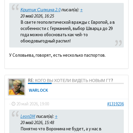
Критик Силкина 2.0
писал(а):
↑
20 май 2026, 16:25
В свете геополитической вражды с Европой, а в
особенности с Германией, выбор Шварца до 29
года можно обосновать как чей-то
обоюдовыгодный распил!
У Соловьева, говорят, есть несколько паспортов.
RE: КОГО ВЫ ХОТЕЛИ ВИДЕТЬ НОВЫМ ГТ?
WARLOCK
-
20 май 2026, 19:00
#1319236
LeonDM
писал(а):
↑
20 май 2026, 15:48
Понятно что Воронина не будет, а у нас в